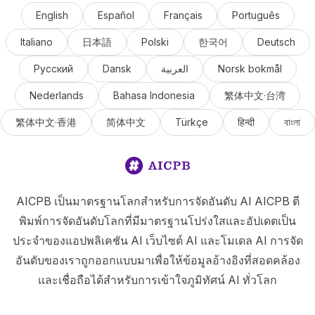
English
Español
Français
Português
Italiano
日本語
Polski
한국어
Deutsch
Русский
Dansk
العربية
Norsk bokmål
Nederlands
Bahasa Indonesia
繁体中文·台湾
繁体中文·香港
简体中文
Türkçe
हिन्दी
বাংলা
AICPB เป็นมาตรฐานโลกสำหรับการจัดอันดับ AI AICPB ตี
พิมพ์การจัดอันดับโลกที่มีมาตรฐานโปร่งใสและอัปเดตเป็น
ประจำของแอปพลิเคชัน AI เว็บไซต์ AI และโมเดล AI การจัด
อันดับของเราถูกออกแบบมาเพื่อให้ข้อมูลอ้างอิงที่สอดคล้อง
และเชื่อถือได้สำหรับการเข้าใจภูมิทัศน์ AI ทั่วโลก