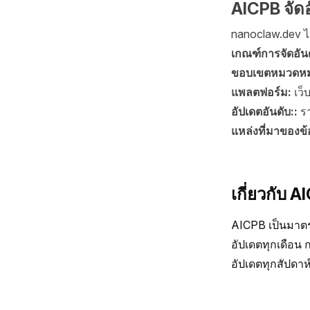
AICPB จัดอ
nanoclaw.dev ได
เกณฑ์การจัดอัน
ขอบเขตหมวดหมู
แพลตฟอร์ม:
เว็
อัปเดตอันดับ::
ร
แหล่งที่มาของข้
เกี่ยวกับ A
AICPB เป็นมาตรฐ
อัปเดตทุกเดือน
อัปเดตทุกสัปดาห