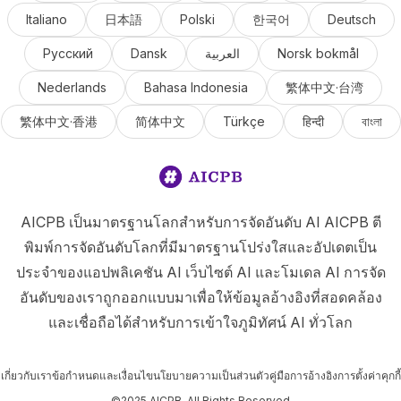
Italiano
日本語
Polski
한국어
Deutsch
Русский
Dansk
العربية
Norsk bokmål
Nederlands
Bahasa Indonesia
繁体中文·台湾
繁体中文·香港
简体中文
Türkçe
हिन्दी
বাংলা
AICPB เป็นมาตรฐานโลกสำหรับการจัดอันดับ AI AICPB ตี
พิมพ์การจัดอันดับโลกที่มีมาตรฐานโปร่งใสและอัปเดตเป็น
ประจำของแอปพลิเคชัน AI เว็บไซต์ AI และโมเดล AI การจัด
อันดับของเราถูกออกแบบมาเพื่อให้ข้อมูลอ้างอิงที่สอดคล้อง
และเชื่อถือได้สำหรับการเข้าใจภูมิทัศน์ AI ทั่วโลก
เกี่ยวกับเรา
ข้อกำหนดและเงื่อนไข
นโยบายความเป็นส่วนตัว
คู่มือการอ้างอิง
การตั้งค่าคุกกี้
©2025 AICPB. All Rights Reserved