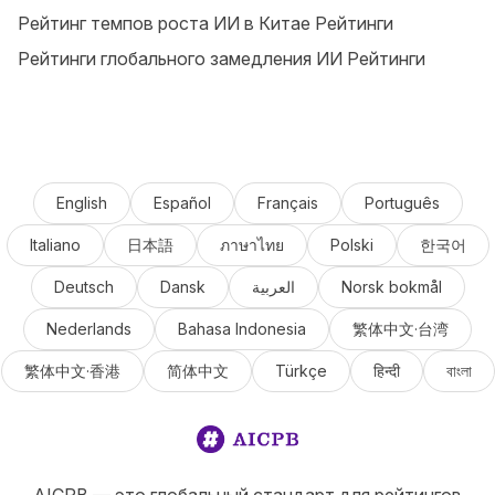
Рейтинг темпов роста ИИ в Китае Рейтинги
Рейтинги глобального замедления ИИ Рейтинги
English
Español
Français
Português
Italiano
日本語
ภาษาไทย
Polski
한국어
Deutsch
Dansk
العربية
Norsk bokmål
Nederlands
Bahasa Indonesia
繁体中文·台湾
繁体中文·香港
简体中文
Türkçe
हिन्दी
বাংলা