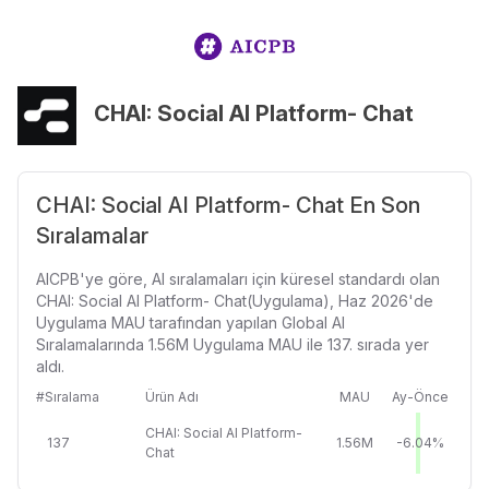
CHAI: Social AI Platform- Chat
CHAI: Social AI Platform- Chat En Son
Sıralamalar
AICPB'ye göre, AI sıralamaları için küresel standardı olan
CHAI: Social AI Platform- Chat(Uygulama), Haz 2026'de
Uygulama MAU tarafından yapılan Global AI
Sıralamalarında 1.56M Uygulama MAU ile 137. sırada yer
aldı.
#Sıralama
Ürün Adı
MAU
Ay-Önce
CHAI: Social AI Platform-
137
1.56M
-6.04%
Chat