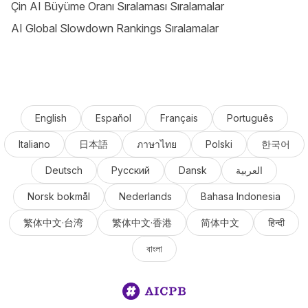
Çin AI Büyüme Oranı Sıralaması Sıralamalar
AI Global Slowdown Rankings Sıralamalar
English
Español
Français
Português
Italiano
日本語
ภาษาไทย
Polski
한국어
Deutsch
Русский
Dansk
العربية
Norsk bokmål
Nederlands
Bahasa Indonesia
繁体中文·台湾
繁体中文·香港
简体中文
हिन्दी
বাংলা