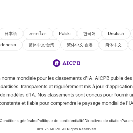
日本語
ภาษาไทย
Polski
한국어
Deutsch
ndonesia
繁体中文·台湾
繁体中文·香港
简体中文
a norme mondiale pour les classements d'IA. AICPB publie des
ardisés, transparents et régulièrement mis à jour d'applications
 de modèles d'IA. Nos classements sont conçus pour fournir u
constante et fiable pour comprendre le paysage mondial de l'IA
Conditions générales
Politique de confidentialité
Directives de citation
Param
©2025 AICPB. All Rights Reserved