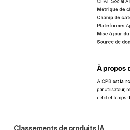
CHAI: Social AI 
Métrique de 
Champ de cat
Plateforme:
Ap
Mise à jour du
Source de do
À propos 
AICPB est la no
par utilisateur,
débit et temps 
Classements de produits IA