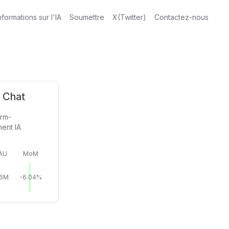
nformations sur l'IA
Soumettre
X(Twitter)
Contactez-nous
- Chat
orm-
ment IA
AU
MoM
56M
-6.04%