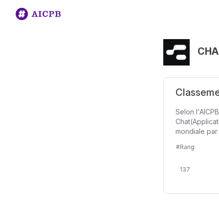
CHAI
Classemen
Selon l'AICPB
Chat(Applicat
mondiale par 
#Rang
137