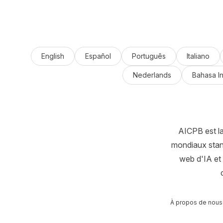
English
Español
Português
Italiano
Nederlands
Bahasa I
AICPB est l
mondiaux stand
web d'IA et
À propos de nous