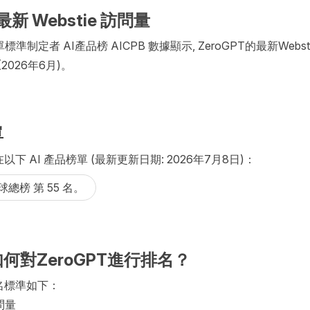
 最新 Webstie 訪問量
標準制定者 AI產品榜 AICPB 數據顯示, ZeroGPT的最新Webst
(2026年6月)。
單
現在以下 AI 產品榜單 (最新更新日期: 2026年7月8日)：
全球總榜 第 55 名。
如何對ZeroGPT進行排名？
排名標準如下：
問量