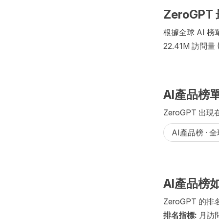
ZeroGPT
根據全球 AI 榜單
22.41M 訪問量 
AI產品榜
ZeroGPT 出
AI產品榜 · 
AI產品榜
ZeroGPT 的
排名指標:
月訪