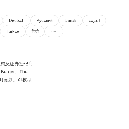
Deutsch
Русский
Dansk
العربية
Türkçe
हिन्दी
বাংলা
机构及证券经纪商
erger、The
名，按月更新。AI模型