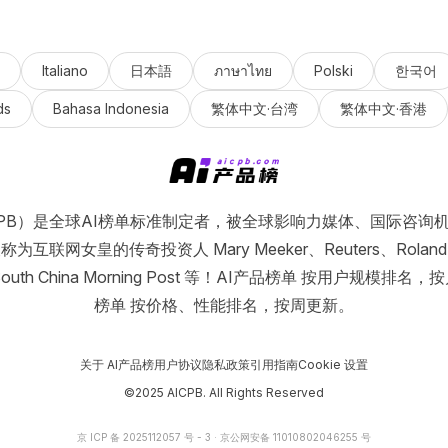
Italiano
日本語
ภาษาไทย
Polski
한국어
ds
Bahasa Indonesia
繁体中文·台湾
繁体中文·香港
ICPB）是全球AI榜单标准制定者，被全球影响力媒体、国际咨询
互联网女皇的传奇投资人 Mary Meeker、Reuters、Roland B
n、South China Morning Post 等！AI产品榜单 按用户规模排
榜单 按价格、性能排名，按周更新。
关于 AI产品榜
用户协议
隐私政策
引用指南
Cookie 设置
©2025 AICPB. All Rights Reserved
京 ICP 备 2025112057 号 - 3
·
京公网安备 11010802046255 号