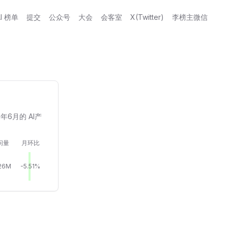
AI 榜单
提交
公众号
大会
会客室
X(Twitter)
李榜主微信
6年6月的 AI产
问量
月环比
26M
-5.51%