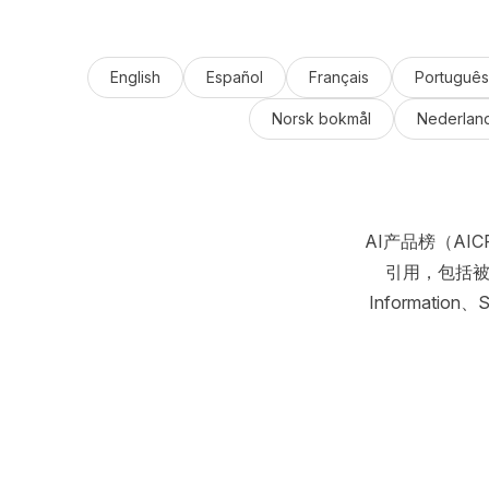
English
Español
Français
Português
Norsk bokmål
Nederlan
AI产品榜（A
引用，包括被称为
Informatio