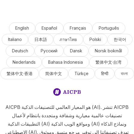
English
Español
Français
Português
Italiano
日本語
ภาษาไทย
Polski
한국어
Deutsch
Русский
Dansk
Norsk bokmål
Nederlands
Bahasa Indonesia
繁体中文·台湾
繁体中文·香港
简体中文
Türkçe
हिन्दी
বাংলা
AICPB هو المعيار العالمي للتصنيفات الذكية (AI). تنشر AICPB
تصنيفات عالمية معيارية وشفافة ومتجددة بانتظام لأعمال
التطبيقات الذكية (AI) ومواقع الويب الذكية (AI) ونماذج الذكاء
الاصطناعي (AI). تهدف تصنيفاتنا إلى توفير مرجع متسق وموثوق