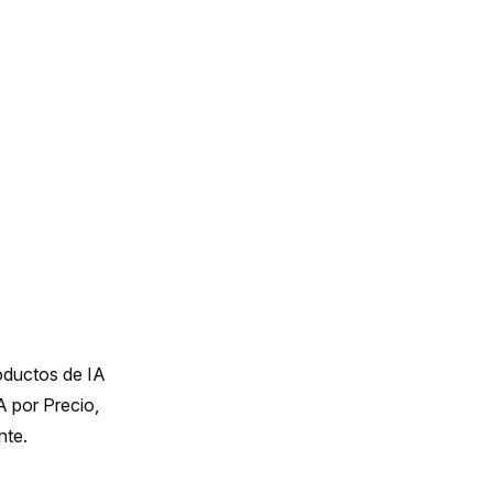
oductos de IA 
por Precio, 
nte.