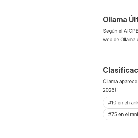
Ollama Últ
Según el AICPB, 
web de Ollama e
Clasifica
Ollama aparece e
2026):
#10 en el ran
#75 en el ran