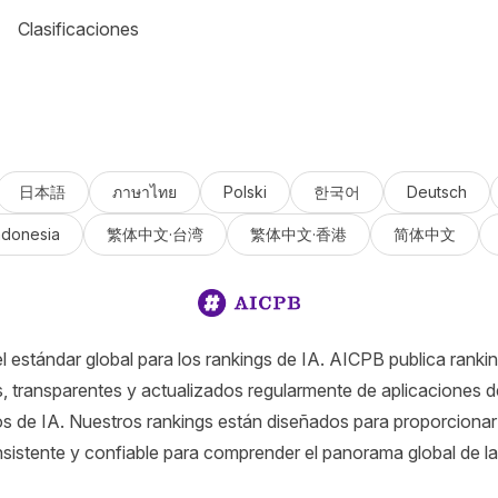
Clasificaciones
日本語
ภาษาไทย
Polski
한국어
Deutsch
ndonesia
繁体中文·台湾
繁体中文·香港
简体中文
 estándar global para los rankings de IA. AICPB publica ranki
, transparentes y actualizados regularmente de aplicaciones de
s de IA. Nuestros rankings están diseñados para proporcionar
sistente y confiable para comprender el panorama global de la