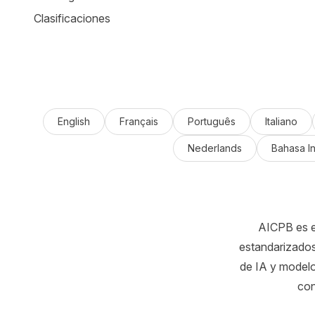
Clasificaciones
English
Français
Português
Italiano
Nederlands
Bahasa I
AICPB es el
estandarizados
de IA y modelo
con