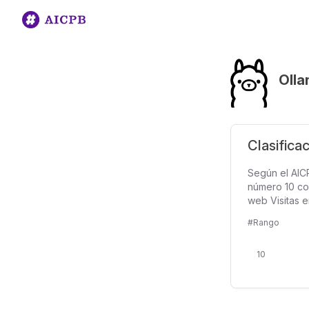
Oll
Clasifica
Según el AICP
número 10 con
web Visitas e
#Rango
10