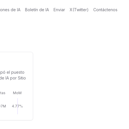
iones de IA
Boletín de IA
Enviar
X(Twitter)
Contáctenos
upó el puesto
e IA por Sitio
itas
MoM
07M
4.77%