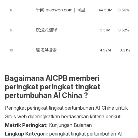
千问 qianwen.com｜阿里
8
44.53M
0.56%
沉浸式翻译
9
5.51M
0.52%
秘塔AI搜索
10
4.52M
-0.31%
Bagaimana AICPB memberi
peringkat peringkat tingkat
pertumbuhan AI China ?
Peringkat peringkat tingkat pertumbuhan AI China untuk
Situs web diperingkatkan berdasarkan kriteria berikut:
Metrik Peringkat:
Kunjungan Bulanan
Lingkup Kategori:
peringkat tingkat pertumbuhan AI