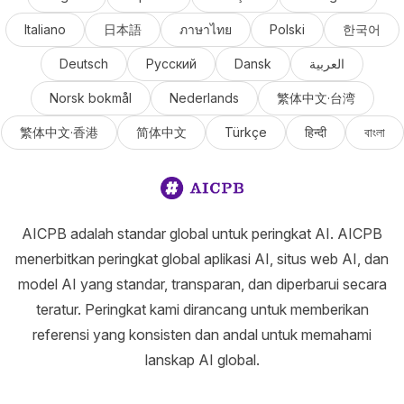
Italiano
日本語
ภาษาไทย
Polski
한국어
Deutsch
Русский
Dansk
العربية
Norsk bokmål
Nederlands
繁体中文·台湾
繁体中文·香港
简体中文
Türkçe
हिन्दी
বাংলা
AICPB adalah standar global untuk peringkat AI. AICPB
menerbitkan peringkat global aplikasi AI, situs web AI, dan
model AI yang standar, transparan, dan diperbarui secara
teratur. Peringkat kami dirancang untuk memberikan
referensi yang konsisten dan andal untuk memahami
lanskap AI global.