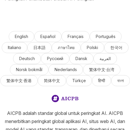
English
Español
Français
Português
Italiano
日本語
ภาษาไทย
Polski
한국어
Deutsch
Русский
Dansk
العربية
Norsk bokmål
Nederlands
繁体中文·台湾
繁体中文·香港
简体中文
Türkçe
हिन्दी
বাংলা
AICPB adalah standar global untuk peringkat AI. AICPB
menerbitkan peringkat global aplikasi AI, situs web AI, dan
model AI yang standar, transparan, dan diperbarui secara