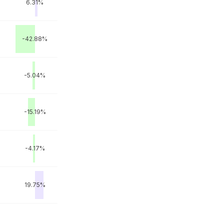
6.31%
-42.88%
-5.04%
-15.19%
-4.17%
19.75%