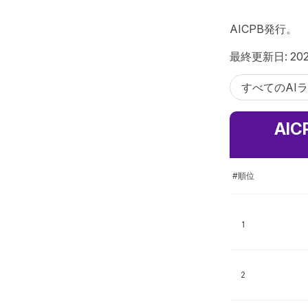
AICPB発行。
最終更新日: 202
すべてのAI
AI
#順位
1
2