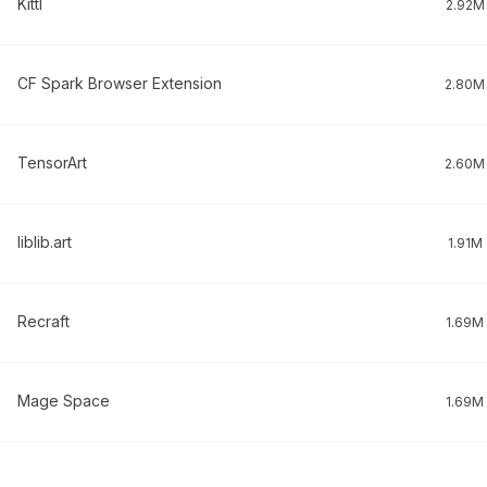
Kittl
2.92M
CF Spark Browser Extension
2.80M
TensorArt
2.60M
liblib.art
1.91M
Recraft
1.69M
Mage Space
1.69M