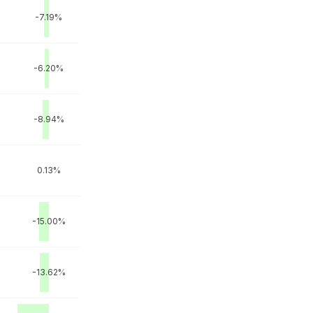
M
-7.19%
M
-6.20%
M
-8.94%
0.13%
-15.00%
-13.62%