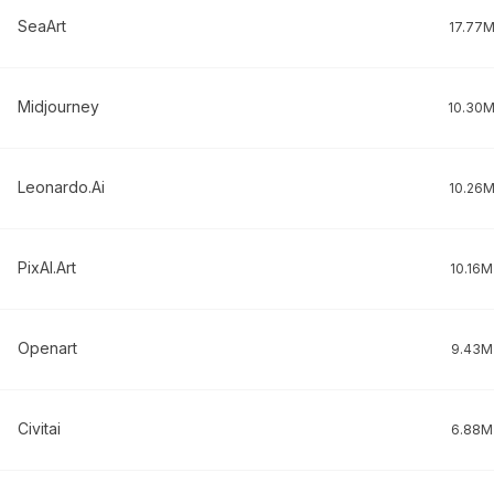
SeaArt
17.77
Midjourney
10.30
Leonardo.Ai
10.26
PixAI.Art
10.16M
Openart
9.43M
Civitai
6.88M