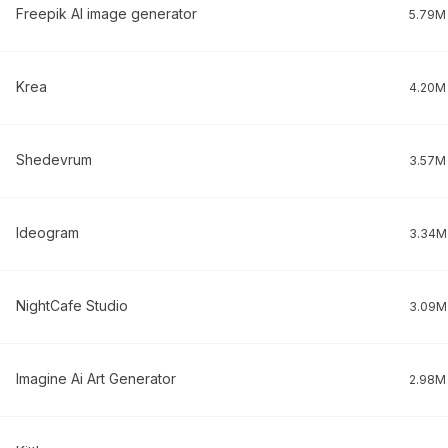
Freepik AI image generator
5.79M
Krea
4.20M
Shedevrum
3.57M
Ideogram
3.34M
NightCafe Studio
3.09M
Imagine Ai Art Generator
2.98M