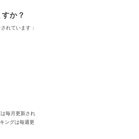
ますか？
けされています：
グは毎月更新され
ンキングは毎週更