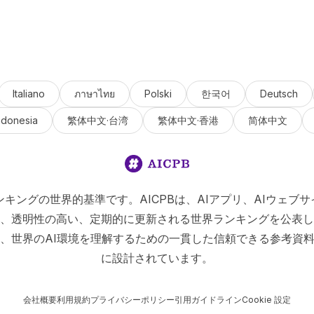
Italiano
ภาษาไทย
Polski
한국어
Deutsch
ndonesia
繁体中文·台湾
繁体中文·香港
简体中文
Iランキングの世界的基準です。AICPBは、AIアプリ、AIウェブサ
、透明性の高い、定期的に更新される世界ランキングを公表し
、世界のAI環境を理解するための一貫した信頼できる参考資
に設計されています。
会社概要
利用規約
プライバシーポリシー
引用ガイドライン
Cookie 設定