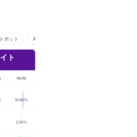
ットボット
AI検索
AI Vibe Coding
AIエージェ
サイト
数
MoM
M
10.60%
M
2.50%