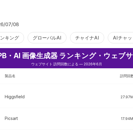
6/07/08
ランキング
グローバルAI
チャイナAI
AIチャ
CPB・AI 画像生成器 ランキング・ウェブ
ウェブサイト 訪問回数による — 2026年6月
製品名
訪問回
Higgsfield
27.97
Picsart
17.94