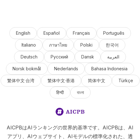
English
Español
Français
Português
Italiano
ภาษาไทย
Polski
한국어
Deutsch
Русский
Dansk
العربية
Norsk bokmål
Nederlands
Bahasa Indonesia
繁体中文·台湾
繁体中文·香港
简体中文
Türkçe
हिन्दी
বাংলা
AICPBはAIランキングの世界的基準です。AICPBは、AI
アプリ、AIウェブサイト、AIモデルの標準化された、透