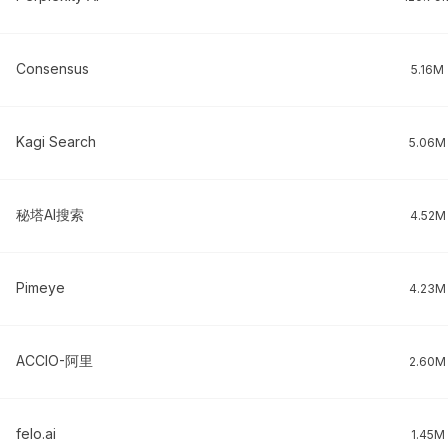
Consensus
5.16M
Kagi Search
5.06M
秘塔AI搜索
4.52M
Pimeye
4.23M
ACCIO-阿里
2.60M
felo.ai
1.45M