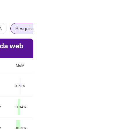
A
Pesquisa de IA
AI Vibe Coding
Agente de 
e da web
MoM
0.73%
M
-8.84%
M
-16.15%