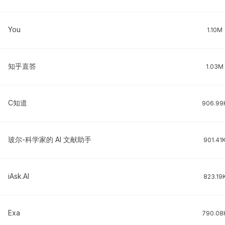
You
1.10M
知乎直答
1.03M
C知道
906.99
玻尔-科学家的 AI 文献助手
901.41
iAsk.AI
823.19
Exa
790.08