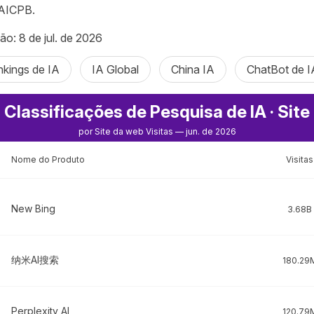
 AICPB.
ão: 8 de jul. de 2026
kings de IA
IA Global
China IA
ChatBot de I
 Classificações de Pesquisa de IA · Sit
por Site da web Visitas — jun. de 2026
Nome do Produto
Visitas
New Bing
3.68B
纳米AI搜索
180.29
Perplexity AI
120.79