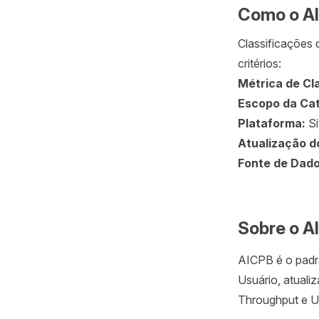
Como o AI
Classificações 
critérios:
Métrica de Cl
Escopo da Cat
Plataforma:
Si
Atualização d
Fonte de Dad
Sobre o A
AICPB é o padrã
Usuário, atuali
Throughput e U