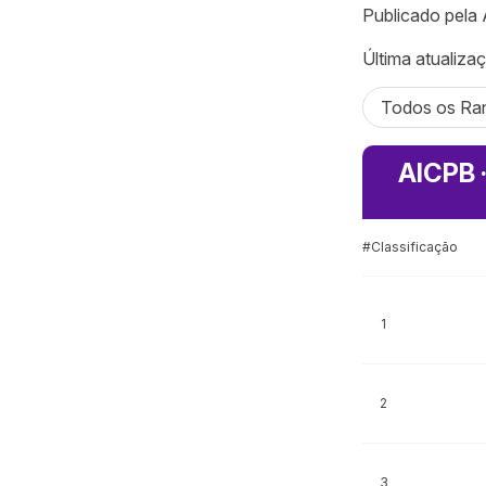
Publicado pela
Última atualizaç
Todos os Ran
AICPB ·
#Classificação
1
2
3