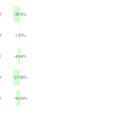
K
-25.12%
K
-1.33%
K
-8.44%
K
-27.35%
K
-14.20%