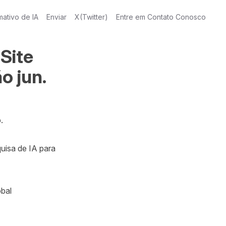
mativo de IA
Enviar
X(Twitter)
Entre em Contato Conosco
Site
o jun.


isa de IA para 
al 