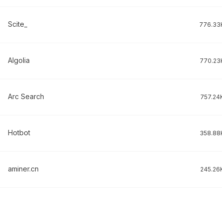
Scite_
776.33
Algolia
770.23
Arc Search
757.24
Hotbot
358.88
aminer.cn
245.26