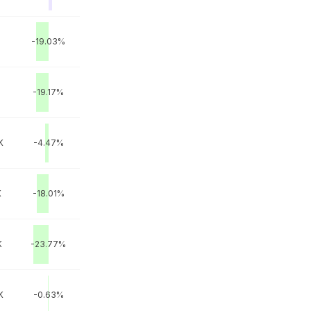
-19.03%
-19.17%
K
-4.47%
K
-18.01%
K
-23.77%
K
-0.63%