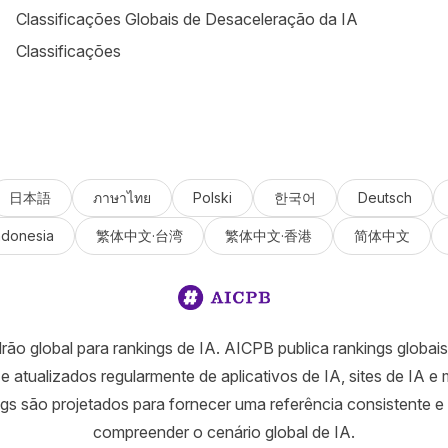
Classificações Globais de Desaceleração da IA
Classificações
日本語
ภาษาไทย
Polski
한국어
Deutsch
ndonesia
繁体中文·台湾
繁体中文·香港
简体中文
ão global para rankings de IA. AICPB publica rankings globai
e atualizados regularmente de aplicativos de IA, sites de IA e
gs são projetados para fornecer uma referência consistente e 
compreender o cenário global de IA.