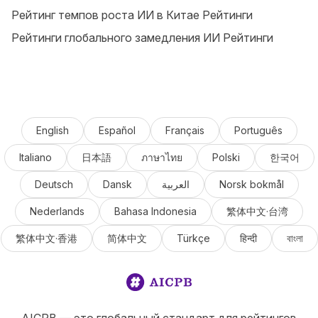
Рейтинг темпов роста ИИ в Китае Рейтинги
Рейтинги глобального замедления ИИ Рейтинги
English
Español
Français
Português
Italiano
日本語
ภาษาไทย
Polski
한국어
Deutsch
Dansk
العربية
Norsk bokmål
Nederlands
Bahasa Indonesia
繁体中文·台湾
繁体中文·香港
简体中文
Türkçe
हिन्दी
বাংলা