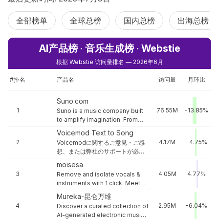
全部榜单
全球总榜
国内总榜
出海总榜
AI产品榜 · 音乐生成榜 · Webstie
根据 Webstie 访问量排名 — 2026年6月
#排名
产品名
访问量
月环比
Suno.com
1
76.55M
-13.85%
Suno is a music company built
to amplify imagination. From
shower-singers to aspiring
Voicemod Text to Song
songwriters to seasoned
2
4.17M
-4.75%
Voicemodに関するご意見・ご感
artists, Suno empowers a
想、または弊社のサポートが必要
global community to create,
な場合はこちらからお問い合わせ
share, and discover music—
moisesa
ください。
unlocking the joy of musical
3
4.05M
4.77%
Remove and isolate vocals &
expression for all.
instruments with 1 click. Meet
Moises' AI Audio Separation
Mureka-昆仑万维
feature: precise track
4
2.95M
-6.04%
Discover a curated collection of
separation and unrivaled clarity.
AI-generated electronic music