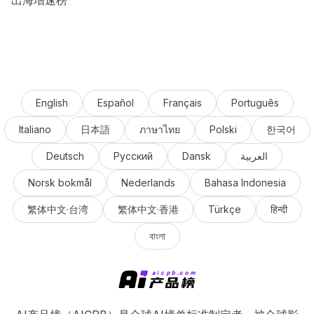
出海增速榜
English
Español
Français
Português
Italiano
日本語
ภาษาไทย
Polski
한국어
Deutsch
Русский
Dansk
العربية
Norsk bokmål
Nederlands
Bahasa Indonesia
繁体中文·台湾
繁体中文·香港
Türkçe
हिन्दी
বাংলা