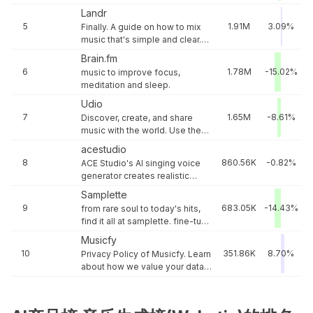
on Mureka.ai. All tracks are
Landr
royalty-free and perfect for
5
1.91M
3.09%
Finally. A guide on how to mix
your projects.
music that's simple and clear.
From compression to reverb,
Brain.fm
we cover all the points you
6
1.78M
-15.02%
music to improve focus,
need to mix songs right.
meditation and sleep.
Udio
7
1.65M
-8.61%
Discover, create, and share
music with the world. Use the
latest technology to create AI
acestudio
music in seconds.
8
860.56K
-0.82%
ACE Studio's AI singing voice
generator creates realistic
custom vocals for music
Samplette
producers and creators.
9
683.05K
-14.43%
from rare soul to today's hits,
Generate high-quality vocals
find it all at samplette. fine-tune
with advanced AI tool!
your search with powerful
Musicfy
filters to build the perfect
10
351.86K
8.70%
Privacy Policy of Musicfy. Learn
playlist in record time.
about how we value your data
and protect your rights to
privacy of your data and
datasets.