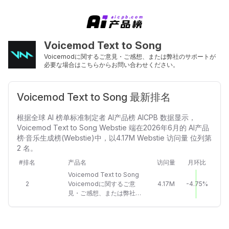
Voicemod Text to Song
Voicemodに関するご意見・ご感想、または弊社のサポートが
必要な場合はこちらからお問い合わせください。
Voicemod Text to Song 最新排名
根据全球 AI 榜单标准制定者 AI产品榜 AICPB 数据显示，
Voicemod Text to Song Webstie 端在2026年6月的 AI产品
榜·音乐生成榜(Webstie)中，以4.17M Webstie 访问量 位列第
2 名。
#排名
产品名
访问量
月环比
Voicemod Text to Song
2
Voicemodに関するご意
4.17M
-4.75%
見・ご感想、または弊社の
サポートが必要な場合はこ
ちらからお問い合わせくだ
さい。