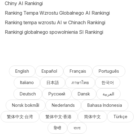
Chiny AI Rankingi
Ranking Tempa Wzrostu Globalnego AI Rankingi
Ranking tempa wzrostu AI w Chinach Rankingi
Rankingi globalnego spowolnienia SI Rankingi
English
Español
Français
Português
Italiano
日本語
ภาษาไทย
한국어
Deutsch
Русский
Dansk
العربية
Norsk bokmål
Nederlands
Bahasa Indonesia
繁体中文·台湾
繁体中文·香港
简体中文
Türkçe
हिन्दी
বাংলা