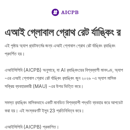
এআই গ্লোবাল গ্রোথ রেট র্যাঙ্কিং র‌‍‍‍‍‍‍‍‍‍‍‍‍‍‍‍‍‍‍‍‍‍‍‍‍‍‍‍‍‍‍‍‍‍‍‍‍‍‍‍‍‍‍‍‍‍‍‍‍‍‍‍‍‍‍‍‍‍‍‍‍‍‍‍‍‍‍‍‍‍‍‍‍‍‍‍‍‍‍‍‍‍‍‍‍‍‍‍‍‍‍‍‍‍‍‍‍‍‍‍‍‍‍‍‍‍‍‍‍‍‍‍‍‍‍‍‍‍‍‍‍‍‍‍‍‍‍‍‍‍‍‍‍‍‍‍‍‍‍‍‍‍‍‍‍‍‍‍‍‍‍‍‍‍‍‍‍‍‍‍‍‍‍‍‍‍‍‍‍‍‍‍‍‍‍‍‍‍‍‍‍‍‍‍‍‍‍‍‍‍‍‍‍‍‍‍‍‍‍‍‍‍‍‍‍‍‍‍‍‍‍‍‍‍‍‍‍‍‍‍‍‍‍‍‍‍‍‍‍‍‍‍‍‍‍‍‍‍‍‍‍‍‍‍‍‍‍‍‍‍‍‍‍‍‍‍‍‍‍‍‍‍‍‍‍‍‍‍‍‍‍‍‍‍‍‍‍‍‍‍‍‍‍‍‍‍‍‍‍‍‍‍‍‍‍‍‍‍‍‍‍‍‍‍‍‍‍‍‍‍‍‍‍‍‍‍‍‍‍‍‍‍‍‍‍‍‍‍‍‍‍‍‍‍‍‍‍‍‍‍‍‍‍‍‍‍‍‍‍‍‍‍‍‍‍‍‍‍‍‍‍‍‍‍‍‍‍‍‍‍‍‍‍‍‍‍‍‍‍‍‍‍‍‍‍‍‍‍‍‍‍‍‍‍‍‍‍‍‍‍‍‍‍‍‍‍‍‍‍‍‍‍‍‍‍‍‍‍‍‍‍‍‍‍‍‍‍‍‍‍‍‍‍‍‍‍‍‍‍‍‍‍‍‍‍‍‍‍‍‍‍‍‍‍‍‍‍‍‍‍‍‍‍‍‍‍‍‍‍‍‍‍‍‍‍‍‍‍‍‍‍‍‍‍‍‍‍‍‍‍‍‍‍‍‍‍‍‍‍‍‍‍‍‍‍‍‍‍‍‍‍‍‍‍‍‍‍‍‍‍‍‍‍‍‍‍‍‍‍‍‍‍‍‍‍‍‍‍‍‍‍‍‍‍‍‍‍‍‍‍‍‍‍‍‍‍‍‍‍‍‍‍‍‍‍‍‍‍‍‍‍‍‍‍‍‍‍‍‍‍‍‍‍‍‍‍‍‍‍‍‍‍‍‍‍‍‍‍‍‍‍‍‍‍‍‍‍‍‍‍‍‍‍‍‍‍‍‍‍‍‍‍‍‍‍‍‍‍‍‍‍‍‍‍‍‍‍‍‍‍‍‍‍‍‍‍‍‍‍‍‍‍‍‍‍‍‍‍‍‍‍‍‍‍‍‍‍‍‍‍‍‍‍‍‍‍‍‍‍‍‍‍‍‍‍‍‍‍‍‍‍‍‍‍‍‍‍‍‍‍‍‍‍‍‍‍‍‍‍‍‍‍‍‍‍‍‍‍‍‍‍‍‍‍‍‍‍‍‍‍‍‍‍‍‍‍‍‍‍‍‍‍‍‍‍‍‍‍‍‍‍‍‍‍‍‍‍‍‍‍‍‍‍‍‍‍‍‍‍‍‍‍‍‍‍‍‍‍‍‍‍‍‍‍‍‍‍‍‍‍‍‍‍‍‍‍‍‍‍‍‍‍‍‍‍‍‍‍‍‍‍‍‍‍‍‍‍‍‍‍‍‍‍‍‍‍‍‍‍‍‍‍‍‍‍‍‍‍‍‍‍‍‍‍‍‍‍‍‍‍‍‍‍‍‍‍‍‍‍‍‍‍‍‍‍‍‍‍‍‍‍‍‍‍‍‍‍‍‍‍‍‍‍‍‍‍‍‍‍‍‍‍‍‍‍‍‍‍‍‍‍‍‍‍‍‍‍‍‍‍‍‍‍‍‍‍‍‍‍‍‍‍‍‍‍‍‍‍‍‍‍‍‍‍‍‍‍‍‍‍‍‍‍‍‍‍‍‍‍‍‍‍‍‍‍‍‍‍‍‍‍‍‍‍‍‍‍‍‍‍‍‍‍‍‍‍‍‍‍‍‍‍‍‍‍‍‍‍‍‍‍‍‍‍‍‍‍‍‍‍‍‍‍‍‍‍‍‍‍‍‍‍‍‍‍‍‍‍‍‍‍‍‍‍‍‍‍‍‍‍‍‍‍‍‍‍‍‍‍‍‍‍‍‍‍‍‍‍‍‍‍‍‍‍‍‍‍‍‍‍‍‍‍‍‍‍‍‍‍‍‍‍‍‍‍‍‍‍‍‍‍‍‍‍‍‍‍‍‍‍‍‍‍‍‍‍‍‍‍‍‍‍‍‍‍‍‍‍‍‍‍‍‍‍‍‍‍‍‍‍‍‍‍‍‍‍‍‍‍‍‍‍‍‍‍‍‍‍‍‍‍‍‍‍‍‍‍‍‍‍‍‍‍‍‍‍‍‍‍‍‍‍‍‍‍‍‍‍‍‍‍‍‍‍‍‍‍‍‍‍‍‍‍‍‍‍‍‍‍‍‍‍‍‍‍‍‍‍‍‍‍‍‍‍‍‍‍‍‍‍‍‍‍‍‍‍‍‍‍‍‍‍‍‍‍‍‍‍‍‍‍‍‍‍‍‍‍‍‍‍‍‍‍‍‍‍‍‍‍‍‍‍‍‍‍‍‍‍‍‍‍‍‍‍‍‍‍‍‍‍‍‍‍‍‍‍‍‍‍‍‍‍‍‍‍‍‍‍‍‍‍‍‍‍‍‍‍‍‍‍‍‍‍‍‍‍‍‍‍‍‍‍‍‍‍‍‍‍‍‍‍‍‍‍‍‍‍‍‍‍‍‍‍‍‍‍‍‍‍‍‍‍‍‍‍‍‍‍‍‍‍‍‍‍‍‍‍‍‍‍‍‍‍‍‍‍‍‍‍‍‍‍‍‍‍‍‍‍‍‍‍‍‍‍‍‍‍‍‍‍‍‍‍‍‍‍‍‍‍‍‍‍‍‍‍‍‍‍‍‍‍‍‍‍‍‍‍‍‍‍‍‍‍‍‍‍‍‍‍‍‍‍‍‍‍‍‍‍‍‍‍‍‍‍‍‍‍‍‍‍‍‍‍‍‍‍‍‍‍‍‍‍‍‍‍‍‍‍‍‍‍‍‍‍‍‍‍‍‍‍‍‍‍‍‍‍‍‍‍‍‍‍‍‍‍‍‍‍‍‍‍‍‍‍‍‍‍‍‍‍‍‍‍‍‍‍‍‍‍‍‍‍‍‍‍‍‍‍‍‍‍‍‍‍‍‍‍‍‍‍‍‍‍‍‍‍‍‍‍‍‍‍‍‍‍‍‍‍‍‍‍‍‍‍‍‍‍‍‍‍‍‍‍‍‍‍‍‍‍‍‍‍‍‍‍‍‍‍‍‍‍‍‍‍‍‍‍‍‍‍‍‍‍‍‍‍‍‍‍‍‍‍‍‍‍‍‍‍‍‍‍‍‍‍‍‍‍‍‍‍‍‍‍‍‍‍‍‍‍‍‍‍‍‍‍‍‍‍‍‍‍‍‍‍‍‍‍‍‍‍‍‍‍‍‍‍‍‍‍‍‍‍‍‍‍‍‍‍‍‍‍‍‍‍‍‍‍‍‍‍‍‍‍‍‍‍‍‍‍‍‍‍‍‍‍‍‍‍‍‍‍‍‍‍‍‍‍‍‍‍‍‍‍‍‍‍‍‍‍‍‍‍‍‍‍‍‍‍‍‍‍‍‍‍‍‍‍‍‍‍‍‍‍‍‍‍‍‍‍‍‍‍‍‍‍‍‍‍‍‍‍‍‍‍‍‍‍‍‍‍‍‍‍‍‍‍‍‍‍‍‍‍‍‍‍‍‍‍‍‍‍‍‍‍‍‍‍‍‍‍‍‍‍‍‍‍‍‍‍‍‍‍‍‍‍‍‍‍‍‍‍‍‍‍‍‍‍‍‍‍‍‍‍‍‍‍‍‍‍‍‍‍‍‍‍‍‍‍‍‍‍‍‍‍‍‍‍‍‍‍‍‍‍‍‍‍‍‍‍‍‍‍‍‍‍‍‍‍‍‍‍‍‍‍‍‍‍‍‍‍‍‍‍‍‍‍‍‍‍‍‍‍‍‍‍‍‍‍‍‍‍‍‍‍‍‍‍‍‍‍‍‍‍‍‍‍‍‍‍‍‍‍‍‍‍‍‍‍‍‍‍‍‍‍‍‍‍‍‍‍‍‍‍‍‍‍‍‍‍‍‍‍‍‍‍‍‍‍‍‍‍‍‍‍‍‍‍‍‍‍‍‍‍‍‍‍
এই পৃষ্ঠায় অ্যাপ প্ল্যাটফর্মের জন্য এআই গ্লোবাল গ্রোথ রেট র্যাঙ্কিং র‍্যাঙ্কিং 
প্রদর্শিত হয়।

এআইসিপিবি (AICPB) অনুসারে, যা AI র‍্যাঙ্কিংয়ের বিশ্বব্যাপী মানদণ্ড, অ্যাপ 
-এর এআই গ্লোবাল গ্রোথ রেট র্যাঙ্কিং র‍্যাঙ্কিং জুন ২০২৬ -এ অ্যাপ মাসিক 
সক্রিয় ব্যবহারকারী (MAU) -এর উপর ভিত্তি করে।

সমস্ত র‍্যাঙ্কিং মাসিকভাবে একটি মানডিত বিশ্বব্যাপী পদ্ধতি ব্যবহার করে আপডেট 
করা হয়। এই সংস্করণটি ইস্যু 23 প্রতিনিধিত্ব করে।

এআইসিপিবি (AICPB) প্রকাশিত।