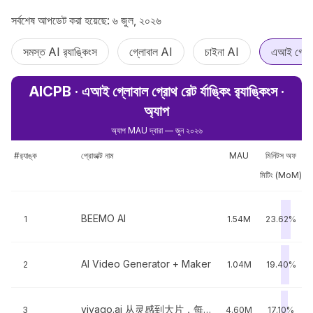
সর্বশেষ আপডেট করা হয়েছে: ৬ জুল, ২০২৬
সমস্ত AI র‍্যাঙ্কিংস
গ্লোবাল AI
চাইনা AI
এআই গ্লোবাল
AICPB · এআই গ্লোবাল গ্রোথ রেট র্যাঙ্কিং র‌্যাঙ্কিংস ·
অ্যাপ
অ্যাপ MAU দ্বারা — জুন ২০২৬
#র‍্যাঙ্ক
প্রোডাক্ট নাম
MAU
মিনিটস অফ
মিটিং (MoM)
BEEMO AI
1
1.54M
23.62%
AI Video Generator + Maker
2
1.04M
19.40%
vivago.ai 从灵感到大片，每个人都能用的 AI 导演
3
4.60M
17.10%