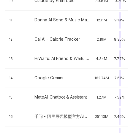
Claude by Anthropic
10
39.81M
10.79%
Donna AI Song & Music Maker
11
12.11M
9.18%
Cal AI - Calorie Tracker
12
2.19M
8.35%
HiWaifu: AI Friend & Waifu Hub
13
4.34M
7.77%
Google Gemini
14
162.74M
7.61%
MateAI-Chatbot & Assistant
15
1.27M
7.52%
千问 - 阿里最强模型官方AI助手
16
251.13M
7.46%