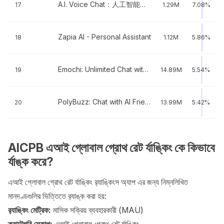
A.I. Voice Chat：人工智能中文语音聊天
17
1.29M
7.08%
Zapia AI - Personal Assistant
18
1.12M
5.86%
Emochi: Unlimited Chat with AI
19
14.89M
5.54%
PolyBuzz: Chat with AI Friends
20
13.99M
5.42%
AICPB এআই গ্লোবাল গ্রোথ রেট র্যাঙ্কিং কে কিভাবে
র্যাঙ্ক করে?
এআই গ্লোবাল গ্রোথ রেট র্যাঙ্কিং র‍্যাঙ্কিংস অ্যাপ এর জন্য নিম্নলিখিত
মানদণ্ডগুলির ভিত্তিতে র‍্যাঙ্ক করা হয়:
র‍্যাঙ্কিং মেট্রিক:
মাসিক সক্রিয় ব্যবহারকারী (MAU)