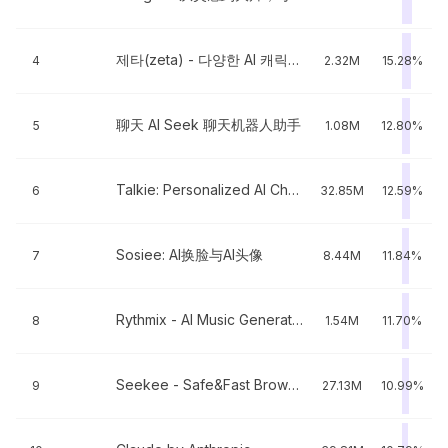
제타(zeta) - 다양한 AI 캐릭터와 나만의 스토리
4
2.32M
15.28%
聊天 AI Seek 聊天机器人助手
5
1.08M
12.80%
Talkie: Personalized AI Chats
6
32.85M
12.59%
Sosiee: AI换脸与AI头像
7
8.44M
11.84%
Rythmix - AI Music Generator
8
1.54M
11.70%
Seekee - Safe&Fast Browser
9
27.13M
10.99%