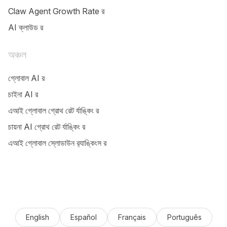
Claw Agent Growth Rate র‌‍‍‍‍‍‍‍‍‍‍‍‍‍‍‍‍‍‍‍‍‍‍‍‍‍‍‍‍‍‍‍‍‍‍‍‍‍‍‍‍‍‍‍‍‍‍‍‍‍‍‍‍‍‍‍‍‍‍‍‍‍‍‍‍‍‍‍‍‍‍‍‍‍‍‍‍‍‍‍‍‍‍‍‍‍‍‍‍‍‍‍‍‍‍‍‍‍‍‍‍‍‍‍‍‍‍‍‍‍‍‍‍‍‍‍‍‍‍‍‍‍‍‍‍‍‍‍‍‍‍‍‍‍‍‍‍‍‍‍‍‍‍‍‍‍‍‍‍‍‍‍‍‍‍‍‍‍‍‍‍‍‍‍‍‍‍‍‍‍‍‍‍‍‍‍‍‍‍‍‍‍‍‍‍‍‍‍‍‍‍‍‍‍‍‍‍‍‍‍‍‍‍‍‍‍‍‍‍‍‍‍‍‍‍‍‍‍‍‍‍‍‍‍‍‍‍‍‍‍‍‍‍‍‍‍‍‍‍‍‍‍‍‍‍‍‍‍‍‍‍‍‍‍‍‍‍‍‍‍‍‍‍‍‍‍‍‍‍‍‍‍‍‍‍‍‍‍‍‍‍‍‍‍‍‍‍‍‍‍‍‍‍‍‍‍‍‍‍‍‍‍‍‍‍‍‍‍‍‍‍‍‍‍‍‍‍‍‍‍‍‍‍‍‍‍‍‍‍‍‍‍‍‍‍‍‍‍‍‍‍‍‍‍‍‍‍‍‍‍‍‍‍‍‍‍‍‍‍‍‍‍‍‍‍‍‍‍‍‍‍‍‍‍‍‍‍‍‍‍‍‍‍‍‍‍‍‍‍‍‍‍‍‍‍‍‍‍‍‍‍‍‍‍‍‍‍‍‍‍‍‍‍‍‍‍‍‍‍‍‍‍‍‍‍‍‍‍‍‍‍‍‍‍‍‍‍‍‍‍‍‍‍‍‍‍‍‍‍‍‍‍‍‍‍‍‍‍‍‍‍‍‍‍‍‍‍‍‍‍‍‍‍‍‍‍‍‍‍‍‍‍‍‍‍‍‍‍‍‍‍‍‍‍‍‍‍‍‍‍‍‍‍‍‍‍‍‍‍‍‍‍‍‍‍‍‍‍‍‍‍‍‍‍‍‍‍‍‍‍‍‍‍‍‍‍‍‍‍‍‍‍‍‍‍‍‍‍‍‍‍‍‍‍‍‍‍‍‍‍‍‍‍‍‍‍‍‍‍‍‍‍‍‍‍‍‍‍‍‍‍‍‍‍‍‍‍‍‍‍‍‍‍‍‍‍‍‍‍‍‍‍‍‍‍‍‍‍‍‍‍‍‍‍‍‍‍‍‍‍‍‍‍‍‍‍‍‍‍‍‍‍‍‍‍‍‍‍‍‍‍‍‍‍‍‍‍‍‍‍‍‍‍‍‍‍‍‍‍‍‍‍‍‍‍‍‍‍‍‍‍‍‍‍‍‍‍‍‍‍‍‍‍‍‍‍‍‍‍‍‍‍‍‍‍‍‍‍‍‍‍‍‍‍‍‍‍‍‍‍‍‍‍‍‍‍‍‍‍‍‍‍‍‍‍‍‍‍‍‍‍‍‍‍‍‍‍‍‍‍‍‍‍‍‍‍‍‍‍‍‍‍‍‍‍‍‍‍‍‍‍‍‍‍‍‍‍‍‍‍‍‍‍‍‍‍‍‍‍‍‍‍‍‍‍‍‍‍‍‍‍‍‍‍‍‍‍‍‍‍‍‍‍‍‍‍‍‍‍‍‍‍‍‍‍‍‍‍‍‍‍‍‍‍‍‍‍‍‍‍‍‍‍‍‍‍‍‍‍‍‍‍‍‍‍‍‍‍‍‍‍‍‍‍‍‍‍‍‍‍‍‍‍‍‍‍‍‍‍‍‍‍‍‍‍‍‍‍‍‍‍‍‍‍‍‍‍‍‍‍‍‍‍‍‍‍‍‍‍‍‍‍‍‍‍‍‍‍‍‍‍‍‍‍‍‍‍‍‍‍‍‍‍‍‍‍‍‍‍‍‍‍‍‍‍‍‍‍‍‍‍‍‍‍‍‍‍‍‍‍‍‍‍‍‍‍‍‍‍‍‍‍‍‍‍‍‍‍‍‍‍‍‍‍‍‍‍‍‍‍‍‍‍‍‍‍‍‍‍‍‍‍‍‍‍‍‍‍‍‍‍‍‍‍‍‍‍‍‍‍‍‍‍‍‍‍‍‍‍‍‍‍‍‍‍‍‍‍‍‍‍‍‍‍‍‍‍‍‍‍‍‍‍‍‍‍‍‍‍‍‍‍‍‍‍‍‍‍‍‍‍‍‍‍‍‍‍‍‍‍‍‍‍‍‍‍‍‍‍‍‍‍‍‍‍‍‍‍‍‍‍‍‍‍‍‍‍‍‍‍‍‍‍‍‍‍‍‍‍‍‍‍‍‍‍‍‍‍‍‍‍‍‍‍‍‍‍‍‍‍‍‍‍‍‍‍‍‍‍‍‍‍‍‍‍‍‍‍‍‍‍‍‍‍‍‍‍‍‍‍‍‍‍‍‍‍‍‍‍‍‍‍‍‍‍‍‍‍‍‍‍‍‍‍‍‍‍‍‍‍‍‍‍‍‍‍‍‍‍‍‍‍‍‍‍‍‍‍‍‍‍‍‍‍‍‍‍‍‍‍‍‍‍‍‍‍‍‍‍‍‍‍‍‍‍‍‍‍‍‍‍‍‍‍‍‍‍‍‍‍‍‍‍‍‍‍‍‍‍‍‍‍‍‍‍‍‍‍‍‍‍‍‍‍‍‍‍‍‍‍‍‍‍‍‍‍‍‍‍‍‍‍‍‍‍‍‍‍‍‍‍‍‍‍‍‍‍‍‍‍‍‍‍‍‍‍‍‍‍‍‍‍‍‍‍‍‍‍‍‍‍‍‍‍‍‍‍‍‍‍‍‍‍‍‍‍‍‍‍‍‍‍‍‍‍‍‍‍‍‍‍‍‍‍‍‍‍‍‍‍‍‍‍‍‍‍‍‍‍‍‍‍‍‍‍‍‍‍‍‍‍‍‍‍‍‍‍‍‍‍‍‍‍‍‍‍‍‍‍‍‍‍‍‍‍‍‍‍‍‍‍‍‍‍‍‍‍‍‍‍‍‍‍‍‍‍‍‍‍‍‍‍‍‍‍‍‍‍‍‍‍‍‍‍‍‍‍‍‍‍‍‍‍‍‍‍‍‍‍‍‍‍‍‍‍‍‍‍‍‍‍‍‍‍‍‍‍‍‍‍‍‍‍‍‍‍‍‍‍‍‍‍‍‍‍‍‍‍‍‍‍‍‍‍‍‍‍‍‍‍‍‍‍‍‍‍‍‍‍‍‍‍‍‍‍‍‍‍‍‍‍‍‍‍‍‍‍‍‍‍‍‍‍‍‍‍‍‍‍‍‍‍‍‍‍‍‍‍‍‍‍‍‍‍‍‍‍‍‍‍‍‍‍‍‍‍‍‍‍‍‍‍‍‍‍‍‍‍‍‍‍‍‍‍‍‍‍‍‍‍‍‍‍‍‍‍‍‍‍‍‍‍‍‍‍‍‍‍‍‍‍‍‍‍‍‍‍‍‍‍‍‍‍‍‍‍‍‍‍‍‍‍‍‍‍‍‍‍‍‍‍‍‍‍‍‍‍‍‍‍‍‍‍‍‍‍‍‍‍‍‍‍‍‍‍‍‍‍‍‍‍‍‍‍‍‍‍‍‍‍‍‍‍‍‍‍‍‍‍‍‍‍‍‍‍‍‍‍‍‍‍‍‍‍‍‍‍‍‍‍‍‍‍‍‍‍‍‍‍‍‍‍‍‍‍‍‍‍‍‍‍‍‍‍‍‍‍‍‍‍‍‍‍‍‍‍‍‍‍‍‍‍‍‍‍‍‍‍‍‍‍‍‍‍‍‍‍‍‍‍‍‍‍‍‍‍‍‍‍‍‍‍‍‍‍‍‍‍‍‍‍‍‍‍‍‍‍‍‍‍‍‍‍‍‍‍‍‍‍‍‍‍‍‍‍‍‍‍‍‍‍‍‍‍‍‍‍‍‍‍‍‍‍‍‍‍‍‍‍‍‍‍‍‍‍‍‍‍‍‍‍‍‍‍‍‍‍‍‍‍‍‍‍‍‍‍‍‍‍‍‍‍‍‍‍‍‍‍‍‍‍‍‍‍‍‍‍‍‍‍‍‍‍‍‍‍‍‍‍‍‍‍‍‍‍‍‍‍‍‍‍‍‍‍‍‍‍‍‍‍‍‍‍‍‍‍‍‍‍‍‍‍‍‍‍‍‍‍‍‍‍‍‍‍‍‍‍‍‍‍‍‍‍‍‍‍‍‍‍‍‍‍‍‍‍‍‍‍‍‍‍‍‍‍‍‍‍‍‍
AI ক্লাউড র‌‍‍‍‍‍‍‍‍‍‍‍‍‍‍‍‍‍‍‍‍‍‍‍‍‍‍‍‍‍‍‍‍‍‍‍‍‍‍‍‍‍‍‍‍‍‍‍‍‍‍‍‍‍‍‍‍‍‍‍‍‍‍‍‍‍‍‍‍‍‍‍‍‍‍‍‍‍‍‍‍‍‍‍‍‍‍‍‍‍‍‍‍‍‍‍‍‍‍‍‍‍‍‍‍‍‍‍‍‍‍‍‍‍‍‍‍‍‍‍‍‍‍‍‍‍‍‍‍‍‍‍‍‍‍‍‍‍‍‍‍‍‍‍‍‍‍‍‍‍‍‍‍‍‍‍‍‍‍‍‍‍‍‍‍‍‍‍‍‍‍‍‍‍‍‍‍‍‍‍‍‍‍‍‍‍‍‍‍‍‍‍‍‍‍‍‍‍‍‍‍‍‍‍‍‍‍‍‍‍‍‍‍‍‍‍‍‍‍‍‍‍‍‍‍‍‍‍‍‍‍‍‍‍‍‍‍‍‍‍‍‍‍‍‍‍‍‍‍‍‍‍‍‍‍‍‍‍‍‍‍‍‍‍‍‍‍‍‍‍‍‍‍‍‍‍‍‍‍‍‍‍‍‍‍‍‍‍‍‍‍‍‍‍‍‍‍‍‍‍‍‍‍‍‍‍‍‍‍‍‍‍‍‍‍‍‍‍‍‍‍‍‍‍‍‍‍‍‍‍‍‍‍‍‍‍‍‍‍‍‍‍‍‍‍‍‍‍‍‍‍‍‍‍‍‍‍‍‍‍‍‍‍‍‍‍‍‍‍‍‍‍‍‍‍‍‍‍‍‍‍‍‍‍‍‍‍‍‍‍‍‍‍‍‍‍‍‍‍‍‍‍‍‍‍‍‍‍‍‍‍‍‍‍‍‍‍‍‍‍‍‍‍‍‍‍‍‍‍‍‍‍‍‍‍‍‍‍‍‍‍‍‍‍‍‍‍‍‍‍‍‍‍‍‍‍‍‍‍‍‍‍‍‍‍‍‍‍‍‍‍‍‍‍‍‍‍‍‍‍‍‍‍‍‍‍‍‍‍‍‍‍‍‍‍‍‍‍‍‍‍‍‍‍‍‍‍‍‍‍‍‍‍‍‍‍‍‍‍‍‍‍‍‍‍‍‍‍‍‍‍‍‍‍‍‍‍‍‍‍‍‍‍‍‍‍‍‍‍‍‍‍‍‍‍‍‍‍‍‍‍‍‍‍‍‍‍‍‍‍‍‍‍‍‍‍‍‍‍‍‍‍‍‍‍‍‍‍‍‍‍‍‍‍‍‍‍‍‍‍‍‍‍‍‍‍‍‍‍‍‍‍‍‍‍‍‍‍‍‍‍‍‍‍‍‍‍‍‍‍‍‍‍‍‍‍‍‍‍‍‍‍‍‍‍‍‍‍‍‍‍‍‍‍‍‍‍‍‍‍‍‍‍‍‍‍‍‍‍‍‍‍‍‍‍‍‍‍‍‍‍‍‍‍‍‍‍‍‍‍‍‍‍‍‍‍‍‍‍‍‍‍‍‍‍‍‍‍‍‍‍‍‍‍‍‍‍‍‍‍‍‍‍‍‍‍‍‍‍‍‍‍‍‍‍‍‍‍‍‍‍‍‍‍‍‍‍‍‍‍‍‍‍‍‍‍‍‍‍‍‍‍‍‍‍‍‍‍‍‍‍‍‍‍‍‍‍‍‍‍‍‍‍‍‍‍‍‍‍‍‍‍‍‍‍‍‍‍‍‍‍‍‍‍‍‍‍‍‍‍‍‍‍‍‍‍‍‍‍‍‍‍‍‍‍‍‍‍‍‍‍‍‍‍‍‍‍‍‍‍‍‍‍‍‍‍‍‍‍‍‍‍‍‍‍‍‍‍‍‍‍‍‍‍‍‍‍‍‍‍‍‍‍‍‍‍‍‍‍‍‍‍‍‍‍‍‍‍‍‍‍‍‍‍‍‍‍‍‍‍‍‍‍‍‍‍‍‍‍‍‍‍‍‍‍‍‍‍‍‍‍‍‍‍‍‍‍‍‍‍‍‍‍‍‍‍‍‍‍‍‍‍‍‍‍‍‍‍‍‍‍‍‍‍‍‍‍‍‍‍‍‍‍‍‍‍‍‍‍‍‍‍‍‍‍‍‍‍‍‍‍‍‍‍‍‍‍‍‍‍‍‍‍‍‍‍‍‍‍‍‍‍‍‍‍‍‍‍‍‍‍‍‍‍‍‍‍‍‍‍‍‍‍‍‍‍‍‍‍‍‍‍‍‍‍‍‍‍‍‍‍‍‍‍‍‍‍‍‍‍‍‍‍‍‍‍‍‍‍‍‍‍‍‍‍‍‍‍‍‍‍‍‍‍‍‍‍‍‍‍‍‍‍‍‍‍‍‍‍‍‍‍‍‍‍‍‍‍‍‍‍‍‍‍‍‍‍‍‍‍‍‍‍‍‍‍‍‍‍‍‍‍‍‍‍‍‍‍‍‍‍‍‍‍‍‍‍‍‍‍‍‍‍‍‍‍‍‍‍‍‍‍‍‍‍‍‍‍‍‍‍‍‍‍‍‍‍‍‍‍‍‍‍‍‍‍‍‍‍‍‍‍‍‍‍‍‍‍‍‍‍‍‍‍‍‍‍‍‍‍‍‍‍‍‍‍‍‍‍‍‍‍‍‍‍‍‍‍‍‍‍‍‍‍‍‍‍‍‍‍‍‍‍‍‍‍‍‍‍‍‍‍‍‍‍‍‍‍‍‍‍‍‍‍‍‍‍‍‍‍‍‍‍‍‍‍‍‍‍‍‍‍‍‍‍‍‍‍‍‍‍‍‍‍‍‍‍‍‍‍‍‍‍‍‍‍‍‍‍‍‍‍‍‍‍‍‍‍‍‍‍‍‍‍‍‍‍‍‍‍‍‍‍‍‍‍‍‍‍‍‍‍‍‍‍‍‍‍‍‍‍‍‍‍‍‍‍‍‍‍‍‍‍‍‍‍‍‍‍‍‍‍‍‍‍‍‍‍‍‍‍‍‍‍‍‍‍‍‍‍‍‍‍‍‍‍‍‍‍‍‍‍‍‍‍‍‍‍‍‍‍‍‍‍‍‍‍‍‍‍‍‍‍‍‍‍‍‍‍‍‍‍‍‍‍‍‍‍‍‍‍‍‍‍‍‍‍‍‍‍‍‍‍‍‍‍‍‍‍‍‍‍‍‍‍‍‍‍‍‍‍‍‍‍‍‍‍‍‍‍‍‍‍‍‍‍‍‍‍‍‍‍‍‍‍‍‍‍‍‍‍‍‍‍‍‍‍‍‍‍‍‍‍‍‍‍‍‍‍‍‍‍‍‍‍‍‍‍‍‍‍‍‍‍‍‍‍‍‍‍‍‍‍‍‍‍‍‍‍‍‍‍‍‍‍‍‍‍‍‍‍‍‍‍‍‍‍‍‍‍‍‍‍‍‍‍‍‍‍‍‍‍‍‍‍‍‍‍‍‍‍‍‍‍‍‍‍‍‍‍‍‍‍‍‍‍‍‍‍‍‍‍‍‍‍‍‍‍‍‍‍‍‍‍‍‍‍‍‍‍‍‍‍‍‍‍‍‍‍‍‍‍‍‍‍‍‍‍‍‍‍‍‍‍‍‍‍‍‍‍‍‍‍‍‍‍‍‍‍‍‍‍‍‍‍‍‍‍‍‍‍‍‍‍‍‍‍‍‍‍‍‍‍‍‍‍‍‍‍‍‍‍‍‍‍‍‍‍‍‍‍‍‍‍‍‍‍‍‍‍‍‍‍‍‍‍‍‍‍‍‍‍‍‍‍‍‍‍‍‍‍‍‍‍‍‍‍‍‍‍‍‍‍‍‍‍‍‍‍‍‍‍‍‍‍‍‍‍‍‍‍‍‍‍‍‍‍‍‍‍‍‍‍‍‍‍‍‍‍‍‍‍‍‍‍‍‍‍‍‍‍‍‍‍‍‍‍‍‍‍‍‍‍‍‍‍‍‍‍‍‍‍‍‍‍‍‍‍‍‍‍‍‍‍‍‍‍‍‍‍‍‍‍‍‍‍‍‍‍‍‍‍‍‍‍‍‍‍‍‍‍‍‍‍‍‍‍‍‍‍‍‍‍‍‍‍‍‍‍‍‍‍‍‍‍‍‍‍‍‍‍‍‍‍‍‍‍‍‍‍‍‍‍‍‍‍‍‍‍‍‍‍‍‍‍‍‍‍‍‍‍‍‍‍‍‍‍‍‍‍‍‍‍‍‍‍‍‍‍‍‍‍‍‍‍‍‍‍‍‍‍‍‍‍‍‍‍‍‍‍‍‍‍‍‍‍‍‍‍‍‍‍‍‍‍‍‍‍‍‍‍‍‍‍‍‍‍‍‍‍‍‍‍‍‍‍‍‍‍‍‍‍‍‍‍‍‍‍‍
অঞ্চল
গ্লোবাল AI র‌‍‍‍‍‍‍‍‍‍‍‍‍‍‍‍‍‍‍‍‍‍‍‍‍‍‍‍‍‍‍‍‍‍‍‍‍‍‍‍‍‍‍‍‍‍‍‍‍‍‍‍‍‍‍‍‍‍‍‍‍‍‍‍‍‍‍‍‍‍‍‍‍‍‍‍‍‍‍‍‍‍‍‍‍‍‍‍‍‍‍‍‍‍‍‍‍‍‍‍‍‍‍‍‍‍‍‍‍‍‍‍‍‍‍‍‍‍‍‍‍‍‍‍‍‍‍‍‍‍‍‍‍‍‍‍‍‍‍‍‍‍‍‍‍‍‍‍‍‍‍‍‍‍‍‍‍‍‍‍‍‍‍‍‍‍‍‍‍‍‍‍‍‍‍‍‍‍‍‍‍‍‍‍‍‍‍‍‍‍‍‍‍‍‍‍‍‍‍‍‍‍‍‍‍‍‍‍‍‍‍‍‍‍‍‍‍‍‍‍‍‍‍‍‍‍‍‍‍‍‍‍‍‍‍‍‍‍‍‍‍‍‍‍‍‍‍‍‍‍‍‍‍‍‍‍‍‍‍‍‍‍‍‍‍‍‍‍‍‍‍‍‍‍‍‍‍‍‍‍‍‍‍‍‍‍‍‍‍‍‍‍‍‍‍‍‍‍‍‍‍‍‍‍‍‍‍‍‍‍‍‍‍‍‍‍‍‍‍‍‍‍‍‍‍‍‍‍‍‍‍‍‍‍‍‍‍‍‍‍‍‍‍‍‍‍‍‍‍‍‍‍‍‍‍‍‍‍‍‍‍‍‍‍‍‍‍‍‍‍‍‍‍‍‍‍‍‍‍‍‍‍‍‍‍‍‍‍‍‍‍‍‍‍‍‍‍‍‍‍‍‍‍‍‍‍‍‍‍‍‍‍‍‍‍‍‍‍‍‍‍‍‍‍‍‍‍‍‍‍‍‍‍‍‍‍‍‍‍‍‍‍‍‍‍‍‍‍‍‍‍‍‍‍‍‍‍‍‍‍‍‍‍‍‍‍‍‍‍‍‍‍‍‍‍‍‍‍‍‍‍‍‍‍‍‍‍‍‍‍‍‍‍‍‍‍‍‍‍‍‍‍‍‍‍‍‍‍‍‍‍‍‍‍‍‍‍‍‍‍‍‍‍‍‍‍‍‍‍‍‍‍‍‍‍‍‍‍‍‍‍‍‍‍‍‍‍‍‍‍‍‍‍‍‍‍‍‍‍‍‍‍‍‍‍‍‍‍‍‍‍‍‍‍‍‍‍‍‍‍‍‍‍‍‍‍‍‍‍‍‍‍‍‍‍‍‍‍‍‍‍‍‍‍‍‍‍‍‍‍‍‍‍‍‍‍‍‍‍‍‍‍‍‍‍‍‍‍‍‍‍‍‍‍‍‍‍‍‍‍‍‍‍‍‍‍‍‍‍‍‍‍‍‍‍‍‍‍‍‍‍‍‍‍‍‍‍‍‍‍‍‍‍‍‍‍‍‍‍‍‍‍‍‍‍‍‍‍‍‍‍‍‍‍‍‍‍‍‍‍‍‍‍‍‍‍‍‍‍‍‍‍‍‍‍‍‍‍‍‍‍‍‍‍‍‍‍‍‍‍‍‍‍‍‍‍‍‍‍‍‍‍‍‍‍‍‍‍‍‍‍‍‍‍‍‍‍‍‍‍‍‍‍‍‍‍‍‍‍‍‍‍‍‍‍‍‍‍‍‍‍‍‍‍‍‍‍‍‍‍‍‍‍‍‍‍‍‍‍‍‍‍‍‍‍‍‍‍‍‍‍‍‍‍‍‍‍‍‍‍‍‍‍‍‍‍‍‍‍‍‍‍‍‍‍‍‍‍‍‍‍‍‍‍‍‍‍‍‍‍‍‍‍‍‍‍‍‍‍‍‍‍‍‍‍‍‍‍‍‍‍‍‍‍‍‍‍‍‍‍‍‍‍‍‍‍‍‍‍‍‍‍‍‍‍‍‍‍‍‍‍‍‍‍‍‍‍‍‍‍‍‍‍‍‍‍‍‍‍‍‍‍‍‍‍‍‍‍‍‍‍‍‍‍‍‍‍‍‍‍‍‍‍‍‍‍‍‍‍‍‍‍‍‍‍‍‍‍‍‍‍‍‍‍‍‍‍‍‍‍‍‍‍‍‍‍‍‍‍‍‍‍‍‍‍‍‍‍‍‍‍‍‍‍‍‍‍‍‍‍‍‍‍‍‍‍‍‍‍‍‍‍‍‍‍‍‍‍‍‍‍‍‍‍‍‍‍‍‍‍‍‍‍‍‍‍‍‍‍‍‍‍‍‍‍‍‍‍‍‍‍‍‍‍‍‍‍‍‍‍‍‍‍‍‍‍‍‍‍‍‍‍‍‍‍‍‍‍‍‍‍‍‍‍‍‍‍‍‍‍‍‍‍‍‍‍‍‍‍‍‍‍‍‍‍‍‍‍‍‍‍‍‍‍‍‍‍‍‍‍‍‍‍‍‍‍‍‍‍‍‍‍‍‍‍‍‍‍‍‍‍‍‍‍‍‍‍‍‍‍‍‍‍‍‍‍‍‍‍‍‍‍‍‍‍‍‍‍‍‍‍‍‍‍‍‍‍‍‍‍‍‍‍‍‍‍‍‍‍‍‍‍‍‍‍‍‍‍‍‍‍‍‍‍‍‍‍‍‍‍‍‍‍‍‍‍‍‍‍‍‍‍‍‍‍‍‍‍‍‍‍‍‍‍‍‍‍‍‍‍‍‍‍‍‍‍‍‍‍‍‍‍‍‍‍‍‍‍‍‍‍‍‍‍‍‍‍‍‍‍‍‍‍‍‍‍‍‍‍‍‍‍‍‍‍‍‍‍‍‍‍‍‍‍‍‍‍‍‍‍‍‍‍‍‍‍‍‍‍‍‍‍‍‍‍‍‍‍‍‍‍‍‍‍‍‍‍‍‍‍‍‍‍‍‍‍‍‍‍‍‍‍‍‍‍‍‍‍‍‍‍‍‍‍‍‍‍‍‍‍‍‍‍‍‍‍‍‍‍‍‍‍‍‍‍‍‍‍‍‍‍‍‍‍‍‍‍‍‍‍‍‍‍‍‍‍‍‍‍‍‍‍‍‍‍‍‍‍‍‍‍‍‍‍‍‍‍‍‍‍‍‍‍‍‍‍‍‍‍‍‍‍‍‍‍‍‍‍‍‍‍‍‍‍‍‍‍‍‍‍‍‍‍‍‍‍‍‍‍‍‍‍‍‍‍‍‍‍‍‍‍‍‍‍‍‍‍‍‍‍‍‍‍‍‍‍‍‍‍‍‍‍‍‍‍‍‍‍‍‍‍‍‍‍‍‍‍‍‍‍‍‍‍‍‍‍‍‍‍‍‍‍‍‍‍‍‍‍‍‍‍‍‍‍‍‍‍‍‍‍‍‍‍‍‍‍‍‍‍‍‍‍‍‍‍‍‍‍‍‍‍‍‍‍‍‍‍‍‍‍‍‍‍‍‍‍‍‍‍‍‍‍‍‍‍‍‍‍‍‍‍‍‍‍‍‍‍‍‍‍‍‍‍‍‍‍‍‍‍‍‍‍‍‍‍‍‍‍‍‍‍‍‍‍‍‍‍‍‍‍‍‍‍‍‍‍‍‍‍‍‍‍‍‍‍‍‍‍‍‍‍‍‍‍‍‍‍‍‍‍‍‍‍‍‍‍‍‍‍‍‍‍‍‍‍‍‍‍‍‍‍‍‍‍‍‍‍‍‍‍‍‍‍‍‍‍‍‍‍‍‍‍‍‍‍‍‍‍‍‍‍‍‍‍‍‍‍‍‍‍‍‍‍‍‍‍‍‍‍‍‍‍‍‍‍‍‍‍‍‍‍‍‍‍‍‍‍‍‍‍‍‍‍‍‍‍‍‍‍‍‍‍‍‍‍‍‍‍‍‍‍‍‍‍‍‍‍‍‍‍‍‍‍‍‍‍‍‍‍‍‍‍‍‍‍‍‍‍‍‍‍‍‍‍‍‍‍‍‍‍‍‍‍‍‍‍‍‍‍‍‍‍‍‍‍‍‍‍‍‍‍‍‍‍‍‍‍‍‍‍‍‍‍‍‍‍‍‍‍‍‍‍‍‍‍‍‍‍‍‍‍‍‍‍‍‍‍‍‍‍‍‍‍‍‍‍‍‍‍‍‍‍‍‍‍‍‍‍‍‍‍‍‍‍‍‍‍‍‍‍‍‍‍‍‍‍‍‍‍‍‍‍‍‍‍‍‍‍‍‍‍‍‍‍‍‍‍‍‍‍‍‍‍‍‍‍‍‍‍‍‍‍‍‍‍‍‍‍‍‍‍‍‍‍‍‍‍‍‍‍‍‍‍‍‍‍‍‍‍‍‍‍‍‍‍‍‍‍‍‍‍‍‍‍‍‍‍‍‍‍‍‍‍‍‍‍‍‍‍
চাইনা AI র‌‍‍‍‍‍‍‍‍‍‍‍‍‍‍‍‍‍‍‍‍‍‍‍‍‍‍‍‍‍‍‍‍‍‍‍‍‍‍‍‍‍‍‍‍‍‍‍‍‍‍‍‍‍‍‍‍‍‍‍‍‍‍‍‍‍‍‍‍‍‍‍‍‍‍‍‍‍‍‍‍‍‍‍‍‍‍‍‍‍‍‍‍‍‍‍‍‍‍‍‍‍‍‍‍‍‍‍‍‍‍‍‍‍‍‍‍‍‍‍‍‍‍‍‍‍‍‍‍‍‍‍‍‍‍‍‍‍‍‍‍‍‍‍‍‍‍‍‍‍‍‍‍‍‍‍‍‍‍‍‍‍‍‍‍‍‍‍‍‍‍‍‍‍‍‍‍‍‍‍‍‍‍‍‍‍‍‍‍‍‍‍‍‍‍‍‍‍‍‍‍‍‍‍‍‍‍‍‍‍‍‍‍‍‍‍‍‍‍‍‍‍‍‍‍‍‍‍‍‍‍‍‍‍‍‍‍‍‍‍‍‍‍‍‍‍‍‍‍‍‍‍‍‍‍‍‍‍‍‍‍‍‍‍‍‍‍‍‍‍‍‍‍‍‍‍‍‍‍‍‍‍‍‍‍‍‍‍‍‍‍‍‍‍‍‍‍‍‍‍‍‍‍‍‍‍‍‍‍‍‍‍‍‍‍‍‍‍‍‍‍‍‍‍‍‍‍‍‍‍‍‍‍‍‍‍‍‍‍‍‍‍‍‍‍‍‍‍‍‍‍‍‍‍‍‍‍‍‍‍‍‍‍‍‍‍‍‍‍‍‍‍‍‍‍‍‍‍‍‍‍‍‍‍‍‍‍‍‍‍‍‍‍‍‍‍‍‍‍‍‍‍‍‍‍‍‍‍‍‍‍‍‍‍‍‍‍‍‍‍‍‍‍‍‍‍‍‍‍‍‍‍‍‍‍‍‍‍‍‍‍‍‍‍‍‍‍‍‍‍‍‍‍‍‍‍‍‍‍‍‍‍‍‍‍‍‍‍‍‍‍‍‍‍‍‍‍‍‍‍‍‍‍‍‍‍‍‍‍‍‍‍‍‍‍‍‍‍‍‍‍‍‍‍‍‍‍‍‍‍‍‍‍‍‍‍‍‍‍‍‍‍‍‍‍‍‍‍‍‍‍‍‍‍‍‍‍‍‍‍‍‍‍‍‍‍‍‍‍‍‍‍‍‍‍‍‍‍‍‍‍‍‍‍‍‍‍‍‍‍‍‍‍‍‍‍‍‍‍‍‍‍‍‍‍‍‍‍‍‍‍‍‍‍‍‍‍‍‍‍‍‍‍‍‍‍‍‍‍‍‍‍‍‍‍‍‍‍‍‍‍‍‍‍‍‍‍‍‍‍‍‍‍‍‍‍‍‍‍‍‍‍‍‍‍‍‍‍‍‍‍‍‍‍‍‍‍‍‍‍‍‍‍‍‍‍‍‍‍‍‍‍‍‍‍‍‍‍‍‍‍‍‍‍‍‍‍‍‍‍‍‍‍‍‍‍‍‍‍‍‍‍‍‍‍‍‍‍‍‍‍‍‍‍‍‍‍‍‍‍‍‍‍‍‍‍‍‍‍‍‍‍‍‍‍‍‍‍‍‍‍‍‍‍‍‍‍‍‍‍‍‍‍‍‍‍‍‍‍‍‍‍‍‍‍‍‍‍‍‍‍‍‍‍‍‍‍‍‍‍‍‍‍‍‍‍‍‍‍‍‍‍‍‍‍‍‍‍‍‍‍‍‍‍‍‍‍‍‍‍‍‍‍‍‍‍‍‍‍‍‍‍‍‍‍‍‍‍‍‍‍‍‍‍‍‍‍‍‍‍‍‍‍‍‍‍‍‍‍‍‍‍‍‍‍‍‍‍‍‍‍‍‍‍‍‍‍‍‍‍‍‍‍‍‍‍‍‍‍‍‍‍‍‍‍‍‍‍‍‍‍‍‍‍‍‍‍‍‍‍‍‍‍‍‍‍‍‍‍‍‍‍‍‍‍‍‍‍‍‍‍‍‍‍‍‍‍‍‍‍‍‍‍‍‍‍‍‍‍‍‍‍‍‍‍‍‍‍‍‍‍‍‍‍‍‍‍‍‍‍‍‍‍‍‍‍‍‍‍‍‍‍‍‍‍‍‍‍‍‍‍‍‍‍‍‍‍‍‍‍‍‍‍‍‍‍‍‍‍‍‍‍‍‍‍‍‍‍‍‍‍‍‍‍‍‍‍‍‍‍‍‍‍‍‍‍‍‍‍‍‍‍‍‍‍‍‍‍‍‍‍‍‍‍‍‍‍‍‍‍‍‍‍‍‍‍‍‍‍‍‍‍‍‍‍‍‍‍‍‍‍‍‍‍‍‍‍‍‍‍‍‍‍‍‍‍‍‍‍‍‍‍‍‍‍‍‍‍‍‍‍‍‍‍‍‍‍‍‍‍‍‍‍‍‍‍‍‍‍‍‍‍‍‍‍‍‍‍‍‍‍‍‍‍‍‍‍‍‍‍‍‍‍‍‍‍‍‍‍‍‍‍‍‍‍‍‍‍‍‍‍‍‍‍‍‍‍‍‍‍‍‍‍‍‍‍‍‍‍‍‍‍‍‍‍‍‍‍‍‍‍‍‍‍‍‍‍‍‍‍‍‍‍‍‍‍‍‍‍‍‍‍‍‍‍‍‍‍‍‍‍‍‍‍‍‍‍‍‍‍‍‍‍‍‍‍‍‍‍‍‍‍‍‍‍‍‍‍‍‍‍‍‍‍‍‍‍‍‍‍‍‍‍‍‍‍‍‍‍‍‍‍‍‍‍‍‍‍‍‍‍‍‍‍‍‍‍‍‍‍‍‍‍‍‍‍‍‍‍‍‍‍‍‍‍‍‍‍‍‍‍‍‍‍‍‍‍‍‍‍‍‍‍‍‍‍‍‍‍‍‍‍‍‍‍‍‍‍‍‍‍‍‍‍‍‍‍‍‍‍‍‍‍‍‍‍‍‍‍‍‍‍‍‍‍‍‍‍‍‍‍‍‍‍‍‍‍‍‍‍‍‍‍‍‍‍‍‍‍‍‍‍‍‍‍‍‍‍‍‍‍‍‍‍‍‍‍‍‍‍‍‍‍‍‍‍‍‍‍‍‍‍‍‍‍‍‍‍‍‍‍‍‍‍‍‍‍‍‍‍‍‍‍‍‍‍‍‍‍‍‍‍‍‍‍‍‍‍‍‍‍‍‍‍‍‍‍‍‍‍‍‍‍‍‍‍‍‍‍‍‍‍‍‍‍‍‍‍‍‍‍‍‍‍‍‍‍‍‍‍‍‍‍‍‍‍‍‍‍‍‍‍‍‍‍‍‍‍‍‍‍‍‍‍‍‍‍‍‍‍‍‍‍‍‍‍‍‍‍‍‍‍‍‍‍‍‍‍‍‍‍‍‍‍‍‍‍‍‍‍‍‍‍‍‍‍‍‍‍‍‍‍‍‍‍‍‍‍‍‍‍‍‍‍‍‍‍‍‍‍‍‍‍‍‍‍‍‍‍‍‍‍‍‍‍‍‍‍‍‍‍‍‍‍‍‍‍‍‍‍‍‍‍‍‍‍‍‍‍‍‍‍‍‍‍‍‍‍‍‍‍‍‍‍‍‍‍‍‍‍‍‍‍‍‍‍‍‍‍‍‍‍‍‍‍‍‍‍‍‍‍‍‍‍‍‍‍‍‍‍‍‍‍‍‍‍‍‍‍‍‍‍‍‍‍‍‍‍‍‍‍‍‍‍‍‍‍‍‍‍‍‍‍‍‍‍‍‍‍‍‍‍‍‍‍‍‍‍‍‍‍‍‍‍‍‍‍‍‍‍‍‍‍‍‍‍‍‍‍‍‍‍‍‍‍‍‍‍‍‍‍‍‍‍‍‍‍‍‍‍‍‍‍‍‍‍‍‍‍‍‍‍‍‍‍‍‍‍‍‍‍‍‍‍‍‍‍‍‍‍‍‍‍‍‍‍‍‍‍‍‍‍‍‍‍‍‍‍‍‍‍‍‍‍‍‍‍‍‍‍‍‍‍‍‍‍‍‍‍‍‍‍‍‍‍‍‍‍‍‍‍‍‍‍‍‍‍‍‍‍‍‍‍‍‍‍‍‍‍‍‍‍‍‍‍‍‍‍‍‍‍‍‍‍‍‍‍‍‍‍‍‍‍‍‍‍‍‍‍‍‍‍‍‍‍‍‍‍‍‍‍‍‍‍‍‍‍‍‍‍‍‍‍‍‍‍‍‍‍‍‍‍‍‍‍‍‍‍‍‍‍‍‍‍‍‍‍‍‍‍‍‍‍‍‍‍‍‍‍‍‍‍‍‍‍‍‍‍‍‍‍‍‍‍‍‍‍‍‍‍‍‍‍‍‍‍‍‍‍‍‍‍‍‍‍‍‍‍‍
এআই গ্লোবাল গ্রোথ রেট র্যাঙ্কিং র‌‍‍‍‍‍‍‍‍‍‍‍‍‍‍‍‍‍‍‍‍‍‍‍‍‍‍‍‍‍‍‍‍‍‍‍‍‍‍‍‍‍‍‍‍‍‍‍‍‍‍‍‍‍‍‍‍‍‍‍‍‍‍‍‍‍‍‍‍‍‍‍‍‍‍‍‍‍‍‍‍‍‍‍‍‍‍‍‍‍‍‍‍‍‍‍‍‍‍‍‍‍‍‍‍‍‍‍‍‍‍‍‍‍‍‍‍‍‍‍‍‍‍‍‍‍‍‍‍‍‍‍‍‍‍‍‍‍‍‍‍‍‍‍‍‍‍‍‍‍‍‍‍‍‍‍‍‍‍‍‍‍‍‍‍‍‍‍‍‍‍‍‍‍‍‍‍‍‍‍‍‍‍‍‍‍‍‍‍‍‍‍‍‍‍‍‍‍‍‍‍‍‍‍‍‍‍‍‍‍‍‍‍‍‍‍‍‍‍‍‍‍‍‍‍‍‍‍‍‍‍‍‍‍‍‍‍‍‍‍‍‍‍‍‍‍‍‍‍‍‍‍‍‍‍‍‍‍‍‍‍‍‍‍‍‍‍‍‍‍‍‍‍‍‍‍‍‍‍‍‍‍‍‍‍‍‍‍‍‍‍‍‍‍‍‍‍‍‍‍‍‍‍‍‍‍‍‍‍‍‍‍‍‍‍‍‍‍‍‍‍‍‍‍‍‍‍‍‍‍‍‍‍‍‍‍‍‍‍‍‍‍‍‍‍‍‍‍‍‍‍‍‍‍‍‍‍‍‍‍‍‍‍‍‍‍‍‍‍‍‍‍‍‍‍‍‍‍‍‍‍‍‍‍‍‍‍‍‍‍‍‍‍‍‍‍‍‍‍‍‍‍‍‍‍‍‍‍‍‍‍‍‍‍‍‍‍‍‍‍‍‍‍‍‍‍‍‍‍‍‍‍‍‍‍‍‍‍‍‍‍‍‍‍‍‍‍‍‍‍‍‍‍‍‍‍‍‍‍‍‍‍‍‍‍‍‍‍‍‍‍‍‍‍‍‍‍‍‍‍‍‍‍‍‍‍‍‍‍‍‍‍‍‍‍‍‍‍‍‍‍‍‍‍‍‍‍‍‍‍‍‍‍‍‍‍‍‍‍‍‍‍‍‍‍‍‍‍‍‍‍‍‍‍‍‍‍‍‍‍‍‍‍‍‍‍‍‍‍‍‍‍‍‍‍‍‍‍‍‍‍‍‍‍‍‍‍‍‍‍‍‍‍‍‍‍‍‍‍‍‍‍‍‍‍‍‍‍‍‍‍‍‍‍‍‍‍‍‍‍‍‍‍‍‍‍‍‍‍‍‍‍‍‍‍‍‍‍‍‍‍‍‍‍‍‍‍‍‍‍‍‍‍‍‍‍‍‍‍‍‍‍‍‍‍‍‍‍‍‍‍‍‍‍‍‍‍‍‍‍‍‍‍‍‍‍‍‍‍‍‍‍‍‍‍‍‍‍‍‍‍‍‍‍‍‍‍‍‍‍‍‍‍‍‍‍‍‍‍‍‍‍‍‍‍‍‍‍‍‍‍‍‍‍‍‍‍‍‍‍‍‍‍‍‍‍‍‍‍‍‍‍‍‍‍‍‍‍‍‍‍‍‍‍‍‍‍‍‍‍‍‍‍‍‍‍‍‍‍‍‍‍‍‍‍‍‍‍‍‍‍‍‍‍‍‍‍‍‍‍‍‍‍‍‍‍‍‍‍‍‍‍‍‍‍‍‍‍‍‍‍‍‍‍‍‍‍‍‍‍‍‍‍‍‍‍‍‍‍‍‍‍‍‍‍‍‍‍‍‍‍‍‍‍‍‍‍‍‍‍‍‍‍‍‍‍‍‍‍‍‍‍‍‍‍‍‍‍‍‍‍‍‍‍‍‍‍‍‍‍‍‍‍‍‍‍‍‍‍‍‍‍‍‍‍‍‍‍‍‍‍‍‍‍‍‍‍‍‍‍‍‍‍‍‍‍‍‍‍‍‍‍‍‍‍‍‍‍‍‍‍‍‍‍‍‍‍‍‍‍‍‍‍‍‍‍‍‍‍‍‍‍‍‍‍‍‍‍‍‍‍‍‍‍‍‍‍‍‍‍‍‍‍‍‍‍‍‍‍‍‍‍‍‍‍‍‍‍‍‍‍‍‍‍‍‍‍‍‍‍‍‍‍‍‍‍‍‍‍‍‍‍‍‍‍‍‍‍‍‍‍‍‍‍‍‍‍‍‍‍‍‍‍‍‍‍‍‍‍‍‍‍‍‍‍‍‍‍‍‍‍‍‍‍‍‍‍‍‍‍‍‍‍‍‍‍‍‍‍‍‍‍‍‍‍‍‍‍‍‍‍‍‍‍‍‍‍‍‍‍‍‍‍‍‍‍‍‍‍‍‍‍‍‍‍‍‍‍‍‍‍‍‍‍‍‍‍‍‍‍‍‍‍‍‍‍‍‍‍‍‍‍‍‍‍‍‍‍‍‍‍‍‍‍‍‍‍‍‍‍‍‍‍‍‍‍‍‍‍‍‍‍‍‍‍‍‍‍‍‍‍‍‍‍‍‍‍‍‍‍‍‍‍‍‍‍‍‍‍‍‍‍‍‍‍‍‍‍‍‍‍‍‍‍‍‍‍‍‍‍‍‍‍‍‍‍‍‍‍‍‍‍‍‍‍‍‍‍‍‍‍‍‍‍‍‍‍‍‍‍‍‍‍‍‍‍‍‍‍‍‍‍‍‍‍‍‍‍‍‍‍‍‍‍‍‍‍‍‍‍‍‍‍‍‍‍‍‍‍‍‍‍‍‍‍‍‍‍‍‍‍‍‍‍‍‍‍‍‍‍‍‍‍‍‍‍‍‍‍‍‍‍‍‍‍‍‍‍‍‍‍‍‍‍‍‍‍‍‍‍‍‍‍‍‍‍‍‍‍‍‍‍‍‍‍‍‍‍‍‍‍‍‍‍‍‍‍‍‍‍‍‍‍‍‍‍‍‍‍‍‍‍‍‍‍‍‍‍‍‍‍‍‍‍‍‍‍‍‍‍‍‍‍‍‍‍‍‍‍‍‍‍‍‍‍‍‍‍‍‍‍‍‍‍‍‍‍‍‍‍‍‍‍‍‍‍‍‍‍‍‍‍‍‍‍‍‍‍‍‍‍‍‍‍‍‍‍‍‍‍‍‍‍‍‍‍‍‍‍‍‍‍‍‍‍‍‍‍‍‍‍‍‍‍‍‍‍‍‍‍‍‍‍‍‍‍‍‍‍‍‍‍‍‍‍‍‍‍‍‍‍‍‍‍‍‍‍‍‍‍‍‍‍‍‍‍‍‍‍‍‍‍‍‍‍‍‍‍‍‍‍‍‍‍‍‍‍‍‍‍‍‍‍‍‍‍‍‍‍‍‍‍‍‍‍‍‍‍‍‍‍‍‍‍‍‍‍‍‍‍‍‍‍‍‍‍‍‍‍‍‍‍‍‍‍‍‍‍‍‍‍‍‍‍‍‍‍‍‍‍‍‍‍‍‍‍‍‍‍‍‍‍‍‍‍‍‍‍‍‍‍‍‍‍‍‍‍‍‍‍‍‍‍‍‍‍‍‍‍‍‍‍‍‍‍‍‍‍‍‍‍‍‍‍‍‍‍‍‍‍‍‍‍‍‍‍‍‍‍‍‍‍‍‍‍‍‍‍‍‍‍‍‍‍‍‍‍‍‍‍‍‍‍‍‍‍‍‍‍‍‍‍‍‍‍‍‍‍‍‍‍‍‍‍‍‍‍‍‍‍‍‍‍‍‍‍‍‍‍‍‍‍‍‍‍‍‍‍‍‍‍‍‍‍‍‍‍‍‍‍‍‍‍‍‍‍‍‍‍‍‍‍‍‍‍‍‍‍‍‍‍‍‍‍‍‍‍‍‍‍‍‍‍‍‍‍‍‍‍‍‍‍‍‍‍‍‍‍‍‍‍‍‍‍‍‍‍‍‍‍‍‍‍‍‍‍‍‍‍‍‍‍‍‍‍‍‍‍‍‍‍‍‍‍‍‍‍‍‍‍‍‍‍‍‍‍‍‍‍‍‍‍‍‍‍‍‍‍‍‍‍‍‍‍‍‍‍‍‍‍‍‍‍‍‍‍‍‍‍‍‍‍‍‍‍‍‍‍‍‍‍‍‍‍‍‍‍‍‍‍‍‍‍‍‍‍‍‍‍‍‍‍‍‍‍‍‍‍‍‍‍‍‍‍‍‍‍‍‍‍‍‍‍‍‍‍‍‍‍‍‍‍‍‍‍‍‍‍‍‍‍‍‍‍‍‍‍‍‍‍‍‍‍‍‍‍‍‍‍‍‍‍‍‍‍‍‍‍‍‍‍‍‍‍‍‍‍‍‍‍‍‍‍‍‍‍‍‍‍‍‍‍‍‍‍‍‍‍‍
চায়না AI গ্রোথ রেট র্যাঙ্কিং র‌‍‍‍‍‍‍‍‍‍‍‍‍‍‍‍‍‍‍‍‍‍‍‍‍‍‍‍‍‍‍‍‍‍‍‍‍‍‍‍‍‍‍‍‍‍‍‍‍‍‍‍‍‍‍‍‍‍‍‍‍‍‍‍‍‍‍‍‍‍‍‍‍‍‍‍‍‍‍‍‍‍‍‍‍‍‍‍‍‍‍‍‍‍‍‍‍‍‍‍‍‍‍‍‍‍‍‍‍‍‍‍‍‍‍‍‍‍‍‍‍‍‍‍‍‍‍‍‍‍‍‍‍‍‍‍‍‍‍‍‍‍‍‍‍‍‍‍‍‍‍‍‍‍‍‍‍‍‍‍‍‍‍‍‍‍‍‍‍‍‍‍‍‍‍‍‍‍‍‍‍‍‍‍‍‍‍‍‍‍‍‍‍‍‍‍‍‍‍‍‍‍‍‍‍‍‍‍‍‍‍‍‍‍‍‍‍‍‍‍‍‍‍‍‍‍‍‍‍‍‍‍‍‍‍‍‍‍‍‍‍‍‍‍‍‍‍‍‍‍‍‍‍‍‍‍‍‍‍‍‍‍‍‍‍‍‍‍‍‍‍‍‍‍‍‍‍‍‍‍‍‍‍‍‍‍‍‍‍‍‍‍‍‍‍‍‍‍‍‍‍‍‍‍‍‍‍‍‍‍‍‍‍‍‍‍‍‍‍‍‍‍‍‍‍‍‍‍‍‍‍‍‍‍‍‍‍‍‍‍‍‍‍‍‍‍‍‍‍‍‍‍‍‍‍‍‍‍‍‍‍‍‍‍‍‍‍‍‍‍‍‍‍‍‍‍‍‍‍‍‍‍‍‍‍‍‍‍‍‍‍‍‍‍‍‍‍‍‍‍‍‍‍‍‍‍‍‍‍‍‍‍‍‍‍‍‍‍‍‍‍‍‍‍‍‍‍‍‍‍‍‍‍‍‍‍‍‍‍‍‍‍‍‍‍‍‍‍‍‍‍‍‍‍‍‍‍‍‍‍‍‍‍‍‍‍‍‍‍‍‍‍‍‍‍‍‍‍‍‍‍‍‍‍‍‍‍‍‍‍‍‍‍‍‍‍‍‍‍‍‍‍‍‍‍‍‍‍‍‍‍‍‍‍‍‍‍‍‍‍‍‍‍‍‍‍‍‍‍‍‍‍‍‍‍‍‍‍‍‍‍‍‍‍‍‍‍‍‍‍‍‍‍‍‍‍‍‍‍‍‍‍‍‍‍‍‍‍‍‍‍‍‍‍‍‍‍‍‍‍‍‍‍‍‍‍‍‍‍‍‍‍‍‍‍‍‍‍‍‍‍‍‍‍‍‍‍‍‍‍‍‍‍‍‍‍‍‍‍‍‍‍‍‍‍‍‍‍‍‍‍‍‍‍‍‍‍‍‍‍‍‍‍‍‍‍‍‍‍‍‍‍‍‍‍‍‍‍‍‍‍‍‍‍‍‍‍‍‍‍‍‍‍‍‍‍‍‍‍‍‍‍‍‍‍‍‍‍‍‍‍‍‍‍‍‍‍‍‍‍‍‍‍‍‍‍‍‍‍‍‍‍‍‍‍‍‍‍‍‍‍‍‍‍‍‍‍‍‍‍‍‍‍‍‍‍‍‍‍‍‍‍‍‍‍‍‍‍‍‍‍‍‍‍‍‍‍‍‍‍‍‍‍‍‍‍‍‍‍‍‍‍‍‍‍‍‍‍‍‍‍‍‍‍‍‍‍‍‍‍‍‍‍‍‍‍‍‍‍‍‍‍‍‍‍‍‍‍‍‍‍‍‍‍‍‍‍‍‍‍‍‍‍‍‍‍‍‍‍‍‍‍‍‍‍‍‍‍‍‍‍‍‍‍‍‍‍‍‍‍‍‍‍‍‍‍‍‍‍‍‍‍‍‍‍‍‍‍‍‍‍‍‍‍‍‍‍‍‍‍‍‍‍‍‍‍‍‍‍‍‍‍‍‍‍‍‍‍‍‍‍‍‍‍‍‍‍‍‍‍‍‍‍‍‍‍‍‍‍‍‍‍‍‍‍‍‍‍‍‍‍‍‍‍‍‍‍‍‍‍‍‍‍‍‍‍‍‍‍‍‍‍‍‍‍‍‍‍‍‍‍‍‍‍‍‍‍‍‍‍‍‍‍‍‍‍‍‍‍‍‍‍‍‍‍‍‍‍‍‍‍‍‍‍‍‍‍‍‍‍‍‍‍‍‍‍‍‍‍‍‍‍‍‍‍‍‍‍‍‍‍‍‍‍‍‍‍‍‍‍‍‍‍‍‍‍‍‍‍‍‍‍‍‍‍‍‍‍‍‍‍‍‍‍‍‍‍‍‍‍‍‍‍‍‍‍‍‍‍‍‍‍‍‍‍‍‍‍‍‍‍‍‍‍‍‍‍‍‍‍‍‍‍‍‍‍‍‍‍‍‍‍‍‍‍‍‍‍‍‍‍‍‍‍‍‍‍‍‍‍‍‍‍‍‍‍‍‍‍‍‍‍‍‍‍‍‍‍‍‍‍‍‍‍‍‍‍‍‍‍‍‍‍‍‍‍‍‍‍‍‍‍‍‍‍‍‍‍‍‍‍‍‍‍‍‍‍‍‍‍‍‍‍‍‍‍‍‍‍‍‍‍‍‍‍‍‍‍‍‍‍‍‍‍‍‍‍‍‍‍‍‍‍‍‍‍‍‍‍‍‍‍‍‍‍‍‍‍‍‍‍‍‍‍‍‍‍‍‍‍‍‍‍‍‍‍‍‍‍‍‍‍‍‍‍‍‍‍‍‍‍‍‍‍‍‍‍‍‍‍‍‍‍‍‍‍‍‍‍‍‍‍‍‍‍‍‍‍‍‍‍‍‍‍‍‍‍‍‍‍‍‍‍‍‍‍‍‍‍‍‍‍‍‍‍‍‍‍‍‍‍‍‍‍‍‍‍‍‍‍‍‍‍‍‍‍‍‍‍‍‍‍‍‍‍‍‍‍‍‍‍‍‍‍‍‍‍‍‍‍‍‍‍‍‍‍‍‍‍‍‍‍‍‍‍‍‍‍‍‍‍‍‍‍‍‍‍‍‍‍‍‍‍‍‍‍‍‍‍‍‍‍‍‍‍‍‍‍‍‍‍‍‍‍‍‍‍‍‍‍‍‍‍‍‍‍‍‍‍‍‍‍‍‍‍‍‍‍‍‍‍‍‍‍‍‍‍‍‍‍‍‍‍‍‍‍‍‍‍‍‍‍‍‍‍‍‍‍‍‍‍‍‍‍‍‍‍‍‍‍‍‍‍‍‍‍‍‍‍‍‍‍‍‍‍‍‍‍‍‍‍‍‍‍‍‍‍‍‍‍‍‍‍‍‍‍‍‍‍‍‍‍‍‍‍‍‍‍‍‍‍‍‍‍‍‍‍‍‍‍‍‍‍‍‍‍‍‍‍‍‍‍‍‍‍‍‍‍‍‍‍‍‍‍‍‍‍‍‍‍‍‍‍‍‍‍‍‍‍‍‍‍‍‍‍‍‍‍‍‍‍‍‍‍‍‍‍‍‍‍‍‍‍‍‍‍‍‍‍‍‍‍‍‍‍‍‍‍‍‍‍‍‍‍‍‍‍‍‍‍‍‍‍‍‍‍‍‍‍‍‍‍‍‍‍‍‍‍‍‍‍‍‍‍‍‍‍‍‍‍‍‍‍‍‍‍‍‍‍‍‍‍‍‍‍‍‍‍‍‍‍‍‍‍‍‍‍‍‍‍‍‍‍‍‍‍‍‍‍‍‍‍‍‍‍‍‍‍‍‍‍‍‍‍‍‍‍‍‍‍‍‍‍‍‍‍‍‍‍‍‍‍‍‍‍‍‍‍‍‍‍‍‍‍‍‍‍‍‍‍‍‍‍‍‍‍‍‍‍‍‍‍‍‍‍‍‍‍‍‍‍‍‍‍‍‍‍‍‍‍‍‍‍‍‍‍‍‍‍‍‍‍‍‍‍‍‍‍‍‍‍‍‍‍‍‍‍‍‍‍‍‍‍‍‍‍‍‍‍‍‍‍‍‍‍‍‍‍‍‍‍‍‍‍‍‍‍‍‍‍‍‍‍‍‍‍‍‍‍‍‍‍‍‍‍‍‍‍‍‍‍‍‍‍‍‍‍‍‍‍‍‍‍‍‍‍‍‍‍‍‍‍‍‍‍‍‍‍‍‍‍‍‍‍‍‍‍‍‍‍‍‍‍‍‍‍‍‍‍‍‍‍‍‍‍‍‍‍‍‍‍‍‍‍‍‍‍‍‍‍‍‍‍‍‍‍‍‍‍‍‍‍‍‍‍‍‍‍‍‍‍‍‍‍‍‍‍‍‍‍‍‍‍‍‍‍‍‍‍‍‍‍‍‍‍‍‍‍‍‍‍‍‍‍‍‍‍‍‍‍‍‍‍‍‍‍‍‍‍
এআই গ্লোবাল স্লোডাউন র‍্যাঙ্কিংস র‌‍‍‍‍‍‍‍‍‍‍‍‍‍‍‍‍‍‍‍‍‍‍‍‍‍‍‍‍‍‍‍‍‍‍‍‍‍‍‍‍‍‍‍‍‍‍‍‍‍‍‍‍‍‍‍‍‍‍‍‍‍‍‍‍‍‍‍‍‍‍‍‍‍‍‍‍‍‍‍‍‍‍‍‍‍‍‍‍‍‍‍‍‍‍‍‍‍‍‍‍‍‍‍‍‍‍‍‍‍‍‍‍‍‍‍‍‍‍‍‍‍‍‍‍‍‍‍‍‍‍‍‍‍‍‍‍‍‍‍‍‍‍‍‍‍‍‍‍‍‍‍‍‍‍‍‍‍‍‍‍‍‍‍‍‍‍‍‍‍‍‍‍‍‍‍‍‍‍‍‍‍‍‍‍‍‍‍‍‍‍‍‍‍‍‍‍‍‍‍‍‍‍‍‍‍‍‍‍‍‍‍‍‍‍‍‍‍‍‍‍‍‍‍‍‍‍‍‍‍‍‍‍‍‍‍‍‍‍‍‍‍‍‍‍‍‍‍‍‍‍‍‍‍‍‍‍‍‍‍‍‍‍‍‍‍‍‍‍‍‍‍‍‍‍‍‍‍‍‍‍‍‍‍‍‍‍‍‍‍‍‍‍‍‍‍‍‍‍‍‍‍‍‍‍‍‍‍‍‍‍‍‍‍‍‍‍‍‍‍‍‍‍‍‍‍‍‍‍‍‍‍‍‍‍‍‍‍‍‍‍‍‍‍‍‍‍‍‍‍‍‍‍‍‍‍‍‍‍‍‍‍‍‍‍‍‍‍‍‍‍‍‍‍‍‍‍‍‍‍‍‍‍‍‍‍‍‍‍‍‍‍‍‍‍‍‍‍‍‍‍‍‍‍‍‍‍‍‍‍‍‍‍‍‍‍‍‍‍‍‍‍‍‍‍‍‍‍‍‍‍‍‍‍‍‍‍‍‍‍‍‍‍‍‍‍‍‍‍‍‍‍‍‍‍‍‍‍‍‍‍‍‍‍‍‍‍‍‍‍‍‍‍‍‍‍‍‍‍‍‍‍‍‍‍‍‍‍‍‍‍‍‍‍‍‍‍‍‍‍‍‍‍‍‍‍‍‍‍‍‍‍‍‍‍‍‍‍‍‍‍‍‍‍‍‍‍‍‍‍‍‍‍‍‍‍‍‍‍‍‍‍‍‍‍‍‍‍‍‍‍‍‍‍‍‍‍‍‍‍‍‍‍‍‍‍‍‍‍‍‍‍‍‍‍‍‍‍‍‍‍‍‍‍‍‍‍‍‍‍‍‍‍‍‍‍‍‍‍‍‍‍‍‍‍‍‍‍‍‍‍‍‍‍‍‍‍‍‍‍‍‍‍‍‍‍‍‍‍‍‍‍‍‍‍‍‍‍‍‍‍‍‍‍‍‍‍‍‍‍‍‍‍‍‍‍‍‍‍‍‍‍‍‍‍‍‍‍‍‍‍‍‍‍‍‍‍‍‍‍‍‍‍‍‍‍‍‍‍‍‍‍‍‍‍‍‍‍‍‍‍‍‍‍‍‍‍‍‍‍‍‍‍‍‍‍‍‍‍‍‍‍‍‍‍‍‍‍‍‍‍‍‍‍‍‍‍‍‍‍‍‍‍‍‍‍‍‍‍‍‍‍‍‍‍‍‍‍‍‍‍‍‍‍‍‍‍‍‍‍‍‍‍‍‍‍‍‍‍‍‍‍‍‍‍‍‍‍‍‍‍‍‍‍‍‍‍‍‍‍‍‍‍‍‍‍‍‍‍‍‍‍‍‍‍‍‍‍‍‍‍‍‍‍‍‍‍‍‍‍‍‍‍‍‍‍‍‍‍‍‍‍‍‍‍‍‍‍‍‍‍‍‍‍‍‍‍‍‍‍‍‍‍‍‍‍‍‍‍‍‍‍‍‍‍‍‍‍‍‍‍‍‍‍‍‍‍‍‍‍‍‍‍‍‍‍‍‍‍‍‍‍‍‍‍‍‍‍‍‍‍‍‍‍‍‍‍‍‍‍‍‍‍‍‍‍‍‍‍‍‍‍‍‍‍‍‍‍‍‍‍‍‍‍‍‍‍‍‍‍‍‍‍‍‍‍‍‍‍‍‍‍‍‍‍‍‍‍‍‍‍‍‍‍‍‍‍‍‍‍‍‍‍‍‍‍‍‍‍‍‍‍‍‍‍‍‍‍‍‍‍‍‍‍‍‍‍‍‍‍‍‍‍‍‍‍‍‍‍‍‍‍‍‍‍‍‍‍‍‍‍‍‍‍‍‍‍‍‍‍‍‍‍‍‍‍‍‍‍‍‍‍‍‍‍‍‍‍‍‍‍‍‍‍‍‍‍‍‍‍‍‍‍‍‍‍‍‍‍‍‍‍‍‍‍‍‍‍‍‍‍‍‍‍‍‍‍‍‍‍‍‍‍‍‍‍‍‍‍‍‍‍‍‍‍‍‍‍‍‍‍‍‍‍‍‍‍‍‍‍‍‍‍‍‍‍‍‍‍‍‍‍‍‍‍‍‍‍‍‍‍‍‍‍‍‍‍‍‍‍‍‍‍‍‍‍‍‍‍‍‍‍‍‍‍‍‍‍‍‍‍‍‍‍‍‍‍‍‍‍‍‍‍‍‍‍‍‍‍‍‍‍‍‍‍‍‍‍‍‍‍‍‍‍‍‍‍‍‍‍‍‍‍‍‍‍‍‍‍‍‍‍‍‍‍‍‍‍‍‍‍‍‍‍‍‍‍‍‍‍‍‍‍‍‍‍‍‍‍‍‍‍‍‍‍‍‍‍‍‍‍‍‍‍‍‍‍‍‍‍‍‍‍‍‍‍‍‍‍‍‍‍‍‍‍‍‍‍‍‍‍‍‍‍‍‍‍‍‍‍‍‍‍‍‍‍‍‍‍‍‍‍‍‍‍‍‍‍‍‍‍‍‍‍‍‍‍‍‍‍‍‍‍‍‍‍‍‍‍‍‍‍‍‍‍‍‍‍‍‍‍‍‍‍‍‍‍‍‍‍‍‍‍‍‍‍‍‍‍‍‍‍‍‍‍‍‍‍‍‍‍‍‍‍‍‍‍‍‍‍‍‍‍‍‍‍‍‍‍‍‍‍‍‍‍‍‍‍‍‍‍‍‍‍‍‍‍‍‍‍‍‍‍‍‍‍‍‍‍‍‍‍‍‍‍‍‍‍‍‍‍‍‍‍‍‍‍‍‍‍‍‍‍‍‍‍‍‍‍‍‍‍‍‍‍‍‍‍‍‍‍‍‍‍‍‍‍‍‍‍‍‍‍‍‍‍‍‍‍‍‍‍‍‍‍‍‍‍‍‍‍‍‍‍‍‍‍‍‍‍‍‍‍‍‍‍‍‍‍‍‍‍‍‍‍‍‍‍‍‍‍‍‍‍‍‍‍‍‍‍‍‍‍‍‍‍‍‍‍‍‍‍‍‍‍‍‍‍‍‍‍‍‍‍‍‍‍‍‍‍‍‍‍‍‍‍‍‍‍‍‍‍‍‍‍‍‍‍‍‍‍‍‍‍‍‍‍‍‍‍‍‍‍‍‍‍‍‍‍‍‍‍‍‍‍‍‍‍‍‍‍‍‍‍‍‍‍‍‍‍‍‍‍‍‍‍‍‍‍‍‍‍‍‍‍‍‍‍‍‍‍‍‍‍‍‍‍‍‍‍‍‍‍‍‍‍‍‍‍‍‍‍‍‍‍‍‍‍‍‍‍‍‍‍‍‍‍‍‍‍‍‍‍‍‍‍‍‍‍‍‍‍‍‍‍‍‍‍‍‍‍‍‍‍‍‍‍‍‍‍‍‍‍‍‍‍‍‍‍‍‍‍‍‍‍‍‍‍‍‍‍‍‍‍‍‍‍‍‍‍‍‍‍‍‍‍‍‍‍‍‍‍‍‍‍‍‍‍‍‍‍‍‍‍‍‍‍‍‍‍‍‍‍‍‍‍‍‍‍‍‍‍‍‍‍‍‍‍‍‍‍‍‍‍‍‍‍‍‍‍‍‍‍‍‍‍‍‍‍‍‍‍‍‍‍‍‍‍‍‍‍‍‍‍‍‍‍‍‍‍‍‍‍‍‍‍‍‍‍‍‍‍‍‍‍‍‍‍‍‍‍‍‍‍‍‍‍‍‍‍‍‍‍‍‍‍‍‍‍‍‍‍‍‍‍‍‍‍‍‍‍‍‍‍‍‍‍‍‍‍‍‍‍‍‍‍‍‍‍‍‍‍‍‍‍‍‍‍‍‍‍‍‍‍‍‍‍‍‍‍‍‍‍‍‍‍‍‍‍‍‍‍‍‍‍‍‍‍‍‍‍‍‍‍‍‍‍‍‍‍‍‍‍‍‍‍‍‍‍‍‍‍‍‍‍‍‍‍‍‍‍‍‍‍‍‍‍‍‍
English
Español
Français
Português