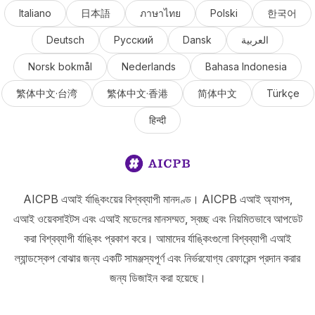
Italiano
日本語
ภาษาไทย
Polski
한국어
Deutsch
Русский
Dansk
العربية
Norsk bokmål
Nederlands
Bahasa Indonesia
繁体中文·台湾
繁体中文·香港
简体中文
Türkçe
हिन्दी
AICPB এআই র্যাঙ্কিংয়ের বিশ্বব্যাপী মানদণ্ড। AICPB এআই অ্যাপস,
এআই ওয়েবসাইটস এবং এআই মডেলের মানসম্মত, স্বচ্ছ এবং নিয়মিতভাবে আপডেট
করা বিশ্বব্যাপী র্যাঙ্কিং প্রকাশ করে। আমাদের র্যাঙ্কিংগুলো বিশ্বব্যাপী এআই
ল্যান্ডস্কেপ বোঝার জন্য একটি সামঞ্জস্যপূর্ণ এবং নির্ভরযোগ্য রেফারেন্স প্রদান করার
জন্য ডিজাইন করা হয়েছে।