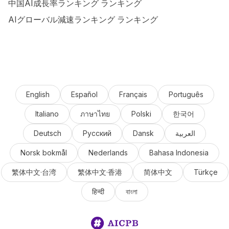
中国AI成長率ランキング ランキング
AIグローバル減速ランキング ランキング
English
Español
Français
Português
Italiano
ภาษาไทย
Polski
한국어
Deutsch
Русский
Dansk
العربية
Norsk bokmål
Nederlands
Bahasa Indonesia
繁体中文·台湾
繁体中文·香港
简体中文
Türkçe
हिन्दी
বাংলা