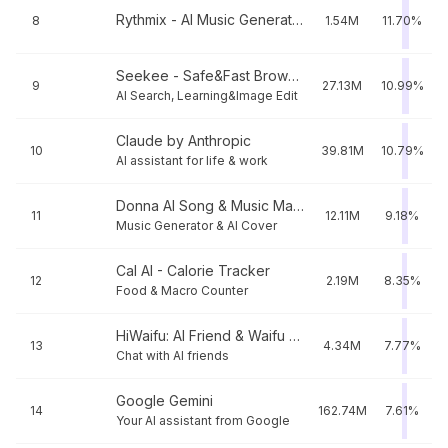
Rythmix - AI Music Generator
8
1.54M
11.70%
Seekee - Safe&Fast Browser
9
27.13M
10.99%
AI Search, Learning&Image Edit
Claude by Anthropic
10
39.81M
10.79%
AI assistant for life & work
Donna AI Song & Music Maker
11
12.11M
9.18%
Music Generator & AI Cover
Cal AI - Calorie Tracker
12
2.19M
8.35%
Food & Macro Counter
HiWaifu: AI Friend & Waifu Hub
13
4.34M
7.77%
Chat with AI friends
Google Gemini
14
162.74M
7.61%
Your AI assistant from Google