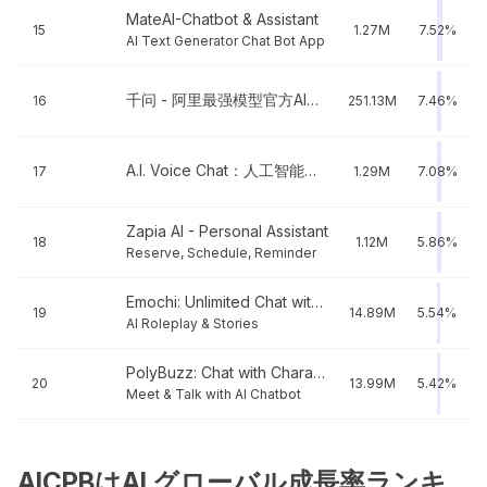
MateAI-Chatbot & Assistant
15
1.27M
7.52%
AI Text Generator Chat Bot App
千问 - 阿里最强模型官方AI助手
16
251.13M
7.46%
A.I. Voice Chat：人工智能中文语音聊天
17
1.29M
7.08%
Zapia AI - Personal Assistant
18
1.12M
5.86%
Reserve, Schedule, Reminder
Emochi: Unlimited Chat with AI
19
14.89M
5.54%
AI Roleplay & Stories
PolyBuzz: Chat with Characters
20
13.99M
5.42%
Meet & Talk with AI Chatbot
AICPBはAI グローバル成長率ランキ