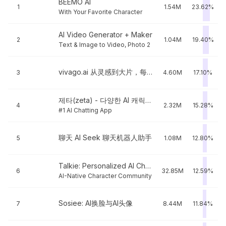
BEEMO AI
1
1.54M
23.62%
With Your Favorite Character
AI Video Generator + Maker
2
1.04M
19.40%
Text & Image to Video, Photo 2
vivago.ai 从灵感到大片，每个人都能用的 AI 导演
3
4.60M
17.10%
제타(zeta) - 다양한 AI 캐릭터와 나만의 스토리
4
2.32M
15.28%
#1 AI Chatting App
聊天 AI Seek 聊天机器人助手
5
1.08M
12.80%
Talkie: Personalized AI Chats
6
32.85M
12.59%
AI-Native Character Community
Sosiee: AI换脸与AI头像
7
8.44M
11.84%