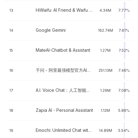
HiWaifu: AI Friend & Waifu Hub
13
4.34M
7.77%
Google Gemini
14
162.74M
7.61%
MateAI-Chatbot & Assistant
15
1.27M
7.52%
千问 - 阿里最强模型官方AI助手
16
251.13M
7.46%
A.I. Voice Chat：人工智能中文语音聊天
17
1.29M
7.08%
Zapia AI - Personal Assistant
18
1.12M
5.86%
Emochi: Unlimited Chat with AI
19
14.89M
5.54%