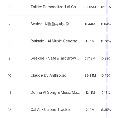
Talkie: Personalized AI Chats
6
32.85M
12.59%
Sosiee: AI换脸与AI头像
7
8.44M
11.84%
Rythmix - AI Music Generator
8
1.54M
11.70%
Seekee - Safe&Fast Browser
9
27.13M
10.99%
Claude by Anthropic
10
39.81M
10.79%
Donna AI Song & Music Maker
11
12.11M
9.18%
Cal AI - Calorie Tracker
12
2.19M
8.35%