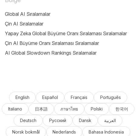
Bölge
Global AI Sıralamalar
Çin AI Sıralamalar
Yapay Zeka Global Büyüme Oranı Sıralaması Sıralamalar
Çin AI Büyüme Oranı Sıralaması Sıralamalar
AI Global Slowdown Rankings Sıralamalar
English
Español
Français
Português
Italiano
日本語
ภาษาไทย
Polski
한국어
Deutsch
Русский
Dansk
العربية
Norsk bokmål
Nederlands
Bahasa Indonesia