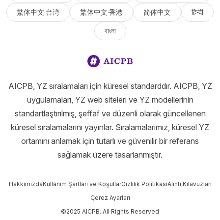
繁体中文·台湾
繁体中文·香港
简体中文
हिन्दी
বাংলা
AICPB, YZ sıralamaları için küresel standarddır. AICPB, YZ
uygulamaları, YZ web siteleri ve YZ modellerinin
standartlaştırılmış, şeffaf ve düzenli olarak güncellenen
küresel sıralamalarını yayınlar. Sıralamalarımız, küresel YZ
ortamını anlamak için tutarlı ve güvenilir bir referans
sağlamak üzere tasarlanmıştır.
Hakkımızda
Kullanım Şartları ve Koşullar
Gizlilik Politikası
Alıntı Kılavuzları
Çerez Ayarları
©2025 AICPB. All Rights Reserved