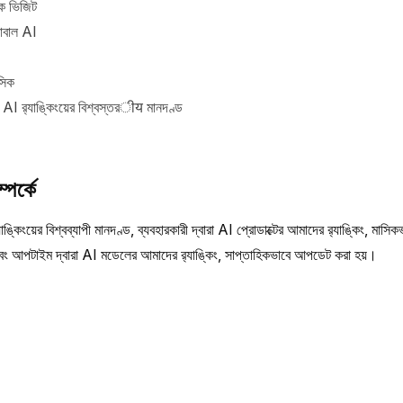
ক ভিজিট
োবাল AI
সিক
 র‍্যাঙ্কিংয়ের বিশ্বস্তরीय মানদণ্ড
পর্কে
িংয়ের বিশ্বব্যাপী মানদণ্ড, ব্যবহারকারী দ্বারা AI প্রোডাক্টের আমাদের র‍্যাঙ্কিং, মাস
ট এবং আপটাইম দ্বারা AI মডেলের আমাদের র‍্যাঙ্কিং, সাপ্তাহিকভাবে আপডেট করা হয়।