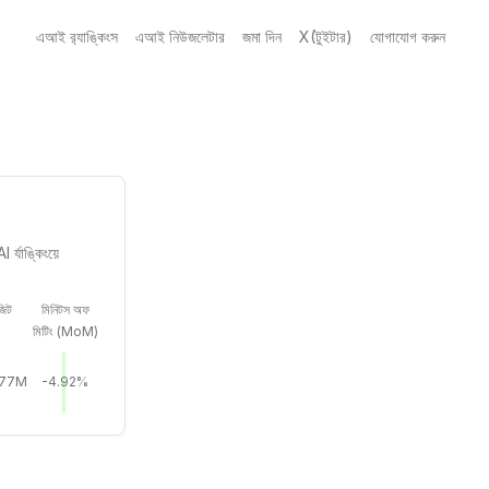
এআই র‍্যাঙ্কিংস
এআই নিউজলেটার
জমা দিন
X(টুইটার)
যোগাযোগ করুন
্যাঙ্কিংয়ে
জিট
মিনিটস অফ
মিটিং (MoM)
.77M
-4.92%