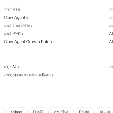
এআই সার্চ র‌‍‍‍‍‍‍‍‍‍‍‍‍‍‍‍‍‍‍‍‍‍‍‍‍‍‍‍‍‍‍‍‍‍‍‍‍‍‍‍‍‍‍‍‍‍‍‍‍‍‍‍‍‍‍‍‍‍‍‍‍‍‍‍‍‍‍‍‍‍‍‍‍‍‍‍‍‍‍‍‍‍‍‍‍‍‍‍‍‍‍‍‍‍‍‍‍‍‍‍‍‍‍‍‍‍‍‍‍‍‍‍‍‍‍‍‍‍‍‍‍‍‍‍‍‍‍‍‍‍‍‍‍‍‍‍‍‍‍‍‍‍‍‍‍‍‍‍‍‍‍‍‍‍‍‍‍‍‍‍‍‍‍‍‍‍‍‍‍‍‍‍‍‍‍‍‍‍‍‍‍‍‍‍‍‍‍‍‍‍‍‍‍‍‍‍‍‍‍‍‍‍‍‍‍‍‍‍‍‍‍‍‍‍‍‍‍‍‍‍‍‍‍‍‍‍‍‍‍‍‍‍‍‍‍‍‍‍‍‍‍‍‍‍‍‍‍‍‍‍‍‍‍‍‍‍‍‍‍‍‍‍‍‍‍‍‍‍‍‍‍‍‍‍‍‍‍‍‍‍‍‍‍‍‍‍‍‍‍‍‍‍‍‍‍‍‍‍‍‍‍‍‍‍‍‍‍‍‍‍‍‍‍‍‍‍‍‍‍‍‍‍‍‍‍‍‍‍‍‍‍‍‍‍‍‍‍‍‍‍‍‍‍‍‍‍‍‍‍‍‍‍‍‍‍‍‍‍‍‍‍‍‍‍‍‍‍‍‍‍‍‍‍‍‍‍‍‍‍‍‍‍‍‍‍‍‍‍‍‍‍‍‍‍‍‍‍‍‍‍‍‍‍‍‍‍‍‍‍‍‍‍‍‍‍‍‍‍‍‍‍‍‍‍‍‍‍‍‍‍‍‍‍‍‍‍‍‍‍‍‍‍‍‍‍‍‍‍‍‍‍‍‍‍‍‍‍‍‍‍‍‍‍‍‍‍‍‍‍‍‍‍‍‍‍‍‍‍‍‍‍‍‍‍‍‍‍‍‍‍‍‍‍‍‍‍‍‍‍‍‍‍‍‍‍‍‍‍‍‍‍‍‍‍‍‍‍‍‍‍‍‍‍‍‍‍‍‍‍‍‍‍‍‍‍‍‍‍‍‍‍‍‍‍‍‍‍‍‍‍‍‍‍‍‍‍‍‍‍‍‍‍‍‍‍‍‍‍‍‍‍‍‍‍‍‍‍‍‍‍‍‍‍‍‍‍‍‍‍‍‍‍‍‍‍‍‍‍‍‍‍‍‍‍‍‍‍‍‍‍‍‍‍‍‍‍‍‍‍‍‍‍‍‍‍‍‍‍‍‍‍‍‍‍‍‍‍‍‍‍‍‍‍‍‍‍‍‍‍‍‍‍‍‍‍‍‍‍‍‍‍‍‍‍‍‍‍‍‍‍‍‍‍‍‍‍‍‍‍‍‍‍‍‍‍‍‍‍‍‍‍‍‍‍‍‍‍‍‍‍‍‍‍‍‍‍‍‍‍‍‍‍‍‍‍‍‍‍‍‍‍‍‍‍‍‍‍‍‍‍‍‍‍‍‍‍‍‍‍‍‍‍‍‍‍‍‍‍‍‍‍‍‍‍‍‍‍‍‍‍‍‍‍‍‍‍‍‍‍‍‍‍‍‍‍‍‍‍‍‍‍‍‍‍‍‍‍‍‍‍‍‍‍‍‍‍‍‍‍‍‍‍‍‍‍‍‍‍‍‍‍‍‍‍‍‍‍‍‍‍‍‍‍‍‍‍‍‍‍‍‍‍‍‍‍‍‍‍‍‍‍‍‍‍‍‍‍‍‍‍‍‍‍‍‍‍‍‍‍‍‍‍‍‍‍‍‍‍‍‍‍‍‍‍‍‍‍‍‍‍‍‍‍‍‍‍‍‍‍‍‍‍‍‍‍‍‍‍‍‍‍‍‍‍‍‍‍‍‍‍‍‍‍‍‍‍‍‍‍‍‍‍‍‍‍‍‍‍‍‍‍‍‍‍‍‍‍‍‍‍‍‍‍‍‍‍‍‍‍‍‍‍‍‍‍‍‍‍‍‍‍‍‍‍‍‍‍‍‍‍‍‍‍‍‍‍‍‍‍‍‍‍‍‍‍‍‍‍‍‍‍‍‍‍‍‍‍‍‍‍‍‍‍‍‍‍‍‍‍‍‍‍‍‍‍‍‍‍‍‍‍‍‍‍‍‍‍‍‍‍‍‍‍‍‍‍‍‍‍‍‍‍‍‍‍‍‍‍‍‍‍‍‍‍‍‍‍‍‍‍‍‍‍‍‍‍‍‍‍‍‍‍‍‍‍‍‍‍‍‍‍‍‍‍‍‍‍‍‍‍‍‍‍‍‍‍‍‍‍‍‍‍‍‍‍‍‍‍‍‍‍‍‍‍‍‍‍‍‍‍‍‍‍‍‍‍‍‍‍‍‍‍‍‍‍‍‍‍‍‍‍‍‍‍‍‍‍‍‍‍‍‍‍‍‍‍‍‍‍‍‍‍‍‍‍‍‍‍‍‍‍‍‍‍‍‍‍‍‍‍‍‍‍‍‍‍‍‍‍‍‍‍‍‍‍‍‍‍‍‍‍‍‍‍‍‍‍‍‍‍‍‍‍‍‍‍‍‍‍‍‍‍‍‍‍‍‍‍‍‍‍‍‍‍‍‍‍‍‍‍‍‍‍‍‍‍‍‍‍‍‍‍‍‍‍‍‍‍‍‍‍‍‍‍‍‍‍‍‍‍‍‍‍‍‍‍‍‍‍‍‍‍‍‍‍‍‍‍‍‍‍‍‍‍‍‍‍‍‍‍‍‍‍‍‍‍‍‍‍‍‍‍‍‍‍‍‍‍‍‍‍‍‍‍‍‍‍‍‍‍‍‍‍‍‍‍‍‍‍‍‍‍‍‍‍‍‍‍‍‍‍‍‍‍‍‍‍‍‍‍‍‍‍‍‍‍‍‍‍‍‍‍‍‍‍‍‍‍‍‍‍‍‍‍‍‍‍‍‍‍‍‍‍‍‍‍‍‍‍‍‍‍‍‍‍‍‍‍‍‍‍‍‍‍‍‍‍‍‍‍‍‍‍‍‍‍‍‍‍‍‍‍‍‍‍‍‍‍‍‍‍‍‍‍‍‍‍‍‍‍‍‍‍‍‍‍‍‍‍‍‍‍‍‍‍‍‍‍‍‍‍‍‍‍‍‍‍‍‍‍‍‍‍‍‍‍‍‍‍‍‍‍‍‍‍‍‍‍‍‍‍‍‍‍‍‍‍‍‍‍‍‍‍‍‍‍‍‍‍‍‍‍‍‍‍‍‍‍‍‍‍‍‍‍‍‍‍‍‍‍‍‍‍‍‍‍‍‍‍‍‍‍‍‍‍‍‍‍‍‍‍‍‍‍‍‍‍‍‍‍‍‍‍‍‍‍‍‍‍‍‍‍‍‍‍‍‍‍‍‍‍‍‍‍‍‍‍‍‍‍‍‍‍‍‍‍‍‍‍‍‍‍‍‍‍‍‍‍‍‍‍‍‍‍‍‍‍‍‍‍‍‍‍‍‍‍‍‍‍‍‍‍‍‍‍‍‍‍‍‍‍‍‍‍‍‍‍‍‍‍‍‍‍‍‍‍‍‍‍‍‍‍‍‍‍‍‍‍‍‍‍‍‍‍‍‍‍‍‍‍‍‍‍‍‍‍‍‍‍‍‍‍‍‍‍‍‍‍‍‍‍‍‍‍‍‍‍‍‍‍‍‍‍‍‍‍‍‍‍‍‍‍‍‍‍‍‍‍‍‍‍‍‍‍‍‍‍‍‍‍‍‍‍‍‍‍‍‍‍‍‍‍‍‍‍‍‍‍‍‍‍‍‍‍‍‍‍‍‍‍‍‍‍‍‍‍‍‍‍‍‍‍‍‍‍‍‍‍‍‍‍‍‍‍‍‍‍‍‍‍‍‍‍‍‍‍‍‍‍‍‍‍‍‍‍‍‍‍‍‍‍‍‍‍‍‍‍‍‍‍‍‍‍‍‍‍‍‍‍‍‍‍‍‍‍‍‍‍‍‍‍‍‍‍‍‍‍‍‍‍‍‍‍‍‍‍‍‍‍‍‍‍‍‍‍‍‍‍‍‍‍‍‍‍‍‍‍‍‍‍‍‍‍‍‍‍‍‍‍‍‍‍‍‍‍‍‍‍‍‍‍‍‍‍‍‍‍‍‍‍‍‍‍‍‍‍‍‍‍‍‍‍‍‍‍‍‍‍‍‍‍‍‍‍‍‍‍‍‍‍‍‍‍‍‍‍‍‍‍‍‍‍‍‍‍‍‍‍‍‍‍‍‍‍‍‍‍‍‍‍‍‍‍‍‍‍‍‍‍
এআই ভাইব কোডিং র‌‍‍‍‍‍‍‍‍‍‍‍‍‍‍‍‍‍‍‍‍‍‍‍‍‍‍‍‍‍‍‍‍‍‍‍‍‍‍‍‍‍‍‍‍‍‍‍‍‍‍‍‍‍‍‍‍‍‍‍‍‍‍‍‍‍‍‍‍‍‍‍‍‍‍‍‍‍‍‍‍‍‍‍‍‍‍‍‍‍‍‍‍‍‍‍‍‍‍‍‍‍‍‍‍‍‍‍‍‍‍‍‍‍‍‍‍‍‍‍‍‍‍‍‍‍‍‍‍‍‍‍‍‍‍‍‍‍‍‍‍‍‍‍‍‍‍‍‍‍‍‍‍‍‍‍‍‍‍‍‍‍‍‍‍‍‍‍‍‍‍‍‍‍‍‍‍‍‍‍‍‍‍‍‍‍‍‍‍‍‍‍‍‍‍‍‍‍‍‍‍‍‍‍‍‍‍‍‍‍‍‍‍‍‍‍‍‍‍‍‍‍‍‍‍‍‍‍‍‍‍‍‍‍‍‍‍‍‍‍‍‍‍‍‍‍‍‍‍‍‍‍‍‍‍‍‍‍‍‍‍‍‍‍‍‍‍‍‍‍‍‍‍‍‍‍‍‍‍‍‍‍
Claw Agent র‌‍‍‍‍‍‍‍‍‍‍‍‍‍‍‍‍‍‍‍‍‍‍‍‍‍‍‍‍‍‍‍‍‍‍‍‍‍‍‍‍‍‍‍‍‍‍‍‍‍‍‍‍‍‍‍‍‍‍‍‍‍‍‍‍‍‍‍‍‍‍‍‍‍‍‍‍‍‍‍‍‍‍‍‍‍‍‍‍‍‍‍‍‍‍‍‍‍‍‍‍‍‍‍‍‍‍‍‍‍‍‍‍‍‍‍‍‍‍‍‍‍‍‍‍‍‍‍‍‍‍‍‍‍‍‍‍‍‍‍‍‍‍‍‍‍‍‍‍‍‍‍‍‍‍‍‍‍‍‍‍‍‍‍‍‍‍‍‍‍‍‍‍‍‍‍‍‍‍‍‍‍‍‍‍‍‍‍‍‍‍‍‍‍‍‍‍‍‍‍‍‍‍‍‍‍‍‍‍‍‍‍‍‍‍‍‍‍‍‍‍‍‍‍‍‍‍‍‍‍‍‍‍‍‍‍‍‍‍‍‍‍‍‍‍‍‍‍‍‍‍‍‍‍‍‍‍‍‍‍‍‍‍‍‍‍‍‍‍‍‍‍‍‍‍‍‍‍‍‍‍‍‍‍‍‍‍‍‍‍‍‍‍‍‍‍‍‍‍‍‍‍‍‍‍‍‍‍‍‍‍‍‍‍‍‍‍‍‍‍‍‍‍‍‍‍‍‍‍‍‍‍‍‍‍‍‍‍‍‍‍‍‍‍‍‍‍‍‍‍‍‍‍‍‍‍‍‍‍‍‍‍‍‍‍‍‍‍‍‍‍‍‍‍‍‍‍‍‍‍‍‍‍‍‍‍‍‍‍‍‍‍‍‍‍‍‍‍‍‍‍‍‍‍‍‍‍‍‍‍‍‍‍‍‍‍‍‍‍‍‍‍‍‍‍‍‍‍‍‍‍‍‍‍‍‍‍‍‍‍‍‍‍‍‍‍‍‍‍‍‍‍‍‍‍‍‍‍‍‍‍‍‍‍‍‍‍‍‍‍‍‍‍‍‍‍‍‍‍‍‍‍‍‍‍‍‍‍‍‍‍‍‍‍‍‍‍‍‍‍‍‍‍‍‍‍‍‍‍‍‍‍‍‍‍‍‍‍‍‍‍‍‍‍‍‍‍‍‍‍‍‍‍‍‍‍‍‍‍‍‍‍‍‍‍‍‍‍‍‍‍‍‍‍‍‍‍‍‍‍‍‍‍‍‍‍‍‍‍‍‍‍‍‍‍‍‍‍‍‍‍‍‍‍‍‍‍‍‍‍‍‍‍‍‍‍‍‍‍‍‍‍‍‍‍‍‍‍‍‍‍‍‍‍‍‍‍‍‍‍‍‍‍‍‍‍‍‍‍‍‍‍‍‍‍‍‍‍‍‍‍‍‍‍‍‍‍‍‍‍‍‍‍‍‍‍‍‍‍‍‍‍‍‍‍‍‍‍‍‍‍‍‍‍‍‍‍‍‍‍‍‍‍‍‍‍‍‍‍‍‍‍‍‍‍‍‍‍‍‍‍‍‍‍‍‍‍‍‍‍‍‍‍‍‍‍‍‍‍‍‍‍‍‍‍‍‍‍‍‍‍‍‍‍‍‍‍‍‍‍‍‍‍‍‍‍‍‍‍‍‍‍‍‍‍‍‍‍‍‍‍‍‍‍‍‍‍‍‍‍‍‍‍‍‍‍‍‍‍‍‍‍‍‍‍‍‍‍‍‍‍‍‍‍‍‍‍‍‍‍‍‍‍‍‍‍‍‍‍‍‍‍‍‍‍‍‍‍‍‍‍‍‍‍‍‍‍‍‍‍‍‍‍‍‍‍‍‍‍‍‍‍‍‍‍‍‍‍‍‍‍‍‍‍‍‍‍‍‍‍‍‍‍‍‍‍‍‍‍‍‍‍‍‍‍‍‍‍‍‍‍‍‍‍‍‍‍‍‍‍‍‍‍‍‍‍‍‍‍‍‍‍‍‍‍‍‍‍‍‍‍‍‍‍‍‍‍‍‍‍‍‍‍‍‍‍‍‍‍‍‍‍‍‍‍‍‍‍‍‍‍‍‍‍‍‍‍‍‍‍‍‍‍‍‍‍‍‍‍‍‍‍‍‍‍‍‍‍‍‍‍‍‍‍‍‍‍‍‍‍‍‍‍‍‍‍‍‍‍‍‍‍‍‍‍‍‍‍‍‍‍‍‍‍‍‍‍‍‍‍‍‍‍‍‍‍‍‍‍‍‍‍‍‍‍‍‍‍‍‍‍‍‍‍‍‍‍‍‍‍‍‍‍‍‍‍‍‍‍‍‍‍‍‍‍‍‍‍‍‍‍‍‍‍‍‍‍‍‍‍‍‍‍‍‍‍‍‍‍‍‍‍‍‍‍‍‍‍‍‍‍‍‍‍‍‍‍‍‍‍‍‍‍‍‍‍‍‍‍‍‍‍‍‍‍‍‍‍‍‍‍‍‍‍‍‍‍‍‍‍‍‍‍‍‍‍‍‍‍‍‍‍‍‍‍‍‍‍‍‍‍‍‍‍‍‍‍‍‍‍‍‍‍‍‍‍‍‍‍‍‍‍‍‍‍‍‍‍‍‍‍‍‍‍‍‍‍‍‍‍‍‍‍‍‍‍‍‍‍‍‍‍‍‍‍‍‍‍‍‍‍‍‍‍‍‍‍‍‍‍‍‍‍‍‍‍‍‍‍‍‍‍‍‍‍‍‍‍‍‍‍‍‍‍‍‍‍‍‍‍‍‍‍‍‍‍‍‍‍‍‍‍‍‍‍‍‍‍‍‍‍‍‍‍‍‍‍‍‍‍‍‍‍‍‍‍‍‍‍‍‍‍‍‍‍‍‍‍‍‍‍‍‍‍‍‍‍‍‍‍‍‍‍‍‍‍‍‍‍‍‍‍‍‍‍‍‍‍‍‍‍‍‍‍‍‍‍‍‍‍‍‍‍‍‍‍‍‍‍‍‍‍‍‍‍‍‍‍‍‍‍‍‍‍‍‍‍‍‍‍‍‍‍‍‍‍‍‍‍‍‍‍‍‍‍‍‍‍‍‍‍‍‍‍‍‍‍‍‍‍‍‍‍‍‍‍‍‍‍‍‍‍‍‍‍‍‍‍‍‍‍‍‍‍‍‍‍‍‍‍‍‍‍‍‍‍‍‍‍‍‍‍‍‍‍‍‍‍‍‍‍‍‍‍‍‍‍‍‍‍‍‍‍‍‍‍‍‍‍‍‍‍‍‍‍‍‍‍‍‍‍‍‍‍‍‍‍‍‍‍‍‍‍‍‍‍‍‍‍‍‍‍‍‍‍‍‍‍‍‍‍‍‍‍‍‍‍‍‍‍‍‍‍‍‍‍‍‍‍‍‍‍‍‍‍‍‍‍‍‍‍‍‍‍‍‍‍‍‍‍‍‍‍‍‍‍‍‍‍‍‍‍‍‍‍‍‍‍‍‍‍‍‍‍‍‍‍‍‍‍‍‍‍‍‍‍‍‍‍‍‍‍‍‍‍‍‍‍‍‍‍‍‍‍‍‍‍‍‍‍‍‍‍‍‍‍‍‍‍‍‍‍‍‍‍‍‍‍‍‍‍‍‍‍‍‍‍‍‍‍‍‍‍‍‍‍‍‍‍‍‍‍‍‍‍‍‍‍‍‍‍‍‍‍‍‍‍‍‍‍‍‍‍‍‍‍‍‍‍‍‍‍‍‍‍‍‍‍‍‍‍‍‍‍‍‍‍‍‍‍‍‍‍‍‍‍‍‍‍‍‍‍‍‍‍‍‍‍‍‍‍‍‍‍‍‍‍‍‍‍‍‍‍‍‍‍‍‍‍‍‍‍‍‍‍‍‍‍‍‍‍‍‍‍‍‍‍‍‍‍‍‍‍‍‍‍‍‍‍‍‍‍‍‍‍‍‍‍‍‍‍‍‍‍‍‍‍‍‍‍‍‍‍‍‍‍‍‍‍‍‍‍‍‍‍‍‍‍‍‍‍‍‍‍‍‍‍‍‍‍‍‍‍‍‍‍‍‍‍‍‍‍‍‍‍‍‍‍‍‍‍‍‍‍‍‍‍‍‍‍‍‍‍‍‍‍‍‍‍‍‍‍‍‍‍‍‍‍‍‍‍‍‍‍‍‍‍‍‍‍‍‍‍‍‍‍‍‍‍‍‍‍‍‍‍‍‍‍‍‍‍‍‍‍‍‍‍‍‍‍‍‍‍‍‍‍‍‍‍‍‍‍‍‍‍‍‍‍‍‍‍‍‍‍‍‍‍‍‍‍‍‍‍‍‍‍‍‍‍‍‍‍‍‍‍‍‍‍‍‍‍‍‍‍‍‍‍‍‍‍‍‍‍‍‍‍‍‍‍‍‍‍‍‍‍‍‍‍‍‍‍‍‍‍‍‍‍‍‍
এআই চ্যারাক্টার র‌‍‍‍‍‍‍‍‍‍‍‍‍‍‍‍‍‍‍‍‍‍‍‍‍‍‍‍‍‍‍‍‍‍‍‍‍‍‍‍‍‍‍‍‍‍‍‍‍‍‍‍‍‍‍‍‍‍‍‍‍‍‍‍‍‍‍‍‍‍‍‍‍‍‍‍‍‍‍‍‍‍‍‍‍‍‍‍‍‍‍‍‍‍‍‍‍‍‍‍‍‍‍‍‍‍‍‍‍‍‍‍‍‍‍‍‍‍‍‍‍‍‍‍‍‍‍‍‍‍‍‍‍‍‍‍‍‍‍‍‍‍‍‍‍‍‍‍‍‍‍‍‍‍‍‍‍‍‍‍‍‍‍‍‍‍‍‍‍‍‍‍‍‍‍‍‍‍‍‍‍‍‍‍‍‍‍‍‍‍‍‍‍‍‍‍‍‍‍‍‍‍‍‍‍‍‍‍‍‍‍‍‍‍‍‍‍‍‍‍‍‍‍‍‍‍‍‍‍‍‍‍‍‍‍‍‍‍‍‍‍‍‍‍‍‍‍‍‍‍‍‍‍‍‍‍‍‍‍‍‍‍‍‍‍‍‍‍‍‍‍‍‍‍‍‍‍‍‍‍‍‍‍‍‍‍‍‍‍‍‍‍‍‍‍‍‍‍‍‍‍‍‍‍‍‍‍‍‍‍‍‍‍‍‍‍‍‍‍‍‍‍‍‍‍‍‍‍‍‍‍‍‍‍‍‍‍‍‍‍‍‍‍‍‍‍‍‍‍‍‍‍‍‍‍‍‍‍
এআই ইমেজ এডিটর র‌‍‍‍‍‍‍‍‍‍‍‍‍‍‍‍‍‍‍‍‍‍‍‍‍‍‍‍‍‍‍‍‍‍‍‍‍‍‍‍‍‍‍‍‍‍‍‍‍‍‍‍‍‍‍‍‍‍‍‍‍‍‍‍‍‍‍‍‍‍‍‍‍‍‍‍‍‍‍‍‍‍‍‍‍‍‍‍‍‍‍‍‍‍‍‍‍‍‍‍‍‍‍‍‍‍‍‍‍‍‍‍‍‍‍‍‍‍‍‍‍‍‍‍‍‍‍‍‍‍‍‍‍‍‍‍‍‍‍‍‍‍‍‍‍‍‍‍‍‍‍‍‍‍‍‍‍‍‍‍‍‍‍‍‍‍‍‍‍‍‍‍‍‍‍‍‍‍‍‍‍‍‍‍‍‍‍‍‍‍‍‍‍‍‍‍‍‍‍‍‍‍‍‍‍‍‍‍‍‍‍‍‍‍‍‍‍‍‍‍‍‍‍‍‍‍‍‍‍‍‍‍‍‍‍‍‍‍‍‍‍‍‍‍‍‍‍‍‍‍‍‍‍‍‍‍‍‍‍‍‍‍‍‍‍‍‍‍‍‍‍‍‍‍‍‍‍‍‍‍‍‍‍‍‍‍‍‍‍‍‍‍‍‍‍‍‍‍‍‍‍‍‍‍‍‍‍‍‍‍‍‍‍‍‍‍‍‍‍‍‍‍‍‍‍‍‍‍‍‍‍‍‍‍‍‍‍‍‍‍‍‍‍‍‍‍‍‍‍‍‍‍‍‍‍‍‍‍‍‍‍‍‍‍‍‍‍‍‍‍‍‍‍‍‍‍‍‍‍‍‍‍‍‍‍‍‍‍‍‍‍‍‍‍‍‍‍‍‍‍‍‍‍‍‍‍‍‍‍‍‍‍‍‍‍‍‍‍‍‍‍‍‍‍‍‍‍‍‍‍‍‍‍‍‍‍‍‍‍‍‍‍‍‍‍‍‍‍‍‍‍‍‍‍‍‍‍‍‍‍‍‍‍‍‍‍‍‍‍‍‍‍‍‍‍‍‍‍‍‍‍‍‍‍‍‍‍‍‍‍‍‍‍‍‍‍‍‍‍‍‍‍‍‍‍‍‍‍‍‍‍‍‍‍‍‍‍‍‍‍‍‍‍‍‍‍‍‍‍‍‍‍‍‍‍‍‍‍‍‍‍‍‍‍‍‍‍‍‍‍‍‍‍‍‍‍‍‍‍‍‍‍‍‍‍‍‍‍‍‍‍‍‍‍‍‍‍‍‍‍‍‍‍‍‍‍‍‍‍‍‍‍‍‍‍‍‍‍‍‍‍‍‍‍‍‍‍‍‍‍‍‍‍‍‍‍‍‍‍‍‍‍‍‍‍‍‍‍‍‍‍‍‍‍‍‍‍‍‍‍‍‍‍‍‍‍‍‍‍‍‍‍‍‍‍‍‍‍‍‍‍‍‍‍‍‍‍‍‍‍‍‍‍‍‍‍‍‍‍‍‍‍‍‍‍‍‍‍‍‍‍‍‍‍‍‍‍‍‍‍‍‍‍‍‍‍‍‍‍‍‍‍‍‍‍‍‍‍‍‍‍‍‍‍‍‍‍‍‍‍‍‍‍‍‍‍‍‍‍‍‍‍‍‍‍‍‍‍‍‍‍‍‍‍‍‍‍‍‍‍‍‍‍‍‍‍‍‍‍‍‍‍‍‍‍‍‍‍‍‍‍‍‍‍‍‍‍‍‍‍‍‍‍‍‍‍‍‍‍‍‍‍‍‍‍‍‍‍‍‍‍‍‍‍‍‍‍‍‍‍‍‍‍‍‍‍‍‍‍‍‍‍‍‍‍‍‍‍‍‍‍‍‍‍‍‍‍‍‍‍‍‍‍‍‍‍‍‍‍‍‍‍‍‍‍‍‍‍‍‍‍‍‍‍‍‍‍‍‍‍‍‍‍‍‍‍‍‍‍‍‍‍‍‍‍‍‍‍‍‍‍‍‍‍‍‍‍‍‍‍‍‍‍‍‍‍‍‍‍‍‍‍‍‍‍‍‍‍‍‍‍‍‍‍‍‍‍‍‍‍‍‍‍‍‍‍‍‍‍‍‍‍‍‍‍‍‍‍‍‍‍‍‍‍‍‍‍‍‍‍‍‍‍‍‍‍‍‍‍‍‍‍‍‍‍‍‍‍‍‍‍‍‍‍‍‍‍‍‍‍‍‍‍‍‍‍‍‍‍‍‍‍‍‍‍‍‍‍‍‍‍‍‍‍‍‍‍‍‍‍‍‍‍‍‍‍‍‍‍‍‍‍‍‍‍‍‍‍‍‍‍‍‍‍‍‍‍‍‍‍‍‍‍‍‍‍‍‍‍‍‍‍‍‍‍‍‍‍‍‍‍‍‍‍‍‍‍‍‍‍‍‍‍‍‍‍‍‍‍‍‍‍‍‍‍‍‍‍‍‍‍‍‍‍‍‍‍‍‍‍‍‍‍‍‍‍‍‍‍‍‍‍‍‍‍‍‍‍‍‍‍‍‍‍‍‍‍‍‍‍‍‍‍‍‍‍‍‍‍‍‍‍‍‍‍‍‍‍‍‍‍‍‍‍‍‍‍‍‍‍‍‍‍‍‍‍‍‍‍‍‍‍‍‍‍‍‍‍‍‍‍‍‍‍‍‍‍‍‍‍‍‍‍‍‍‍‍‍‍‍‍‍‍‍‍‍‍‍‍‍‍‍‍‍‍‍‍‍‍‍‍‍‍‍‍‍‍‍‍‍‍‍‍‍‍‍‍‍‍‍‍‍‍‍‍‍‍‍‍‍‍‍‍‍‍‍‍‍‍‍‍‍‍‍‍‍‍‍‍‍‍‍‍‍‍‍‍‍‍‍‍‍‍‍‍‍‍‍‍‍‍‍‍‍‍‍‍‍‍‍‍‍‍‍‍‍‍‍‍‍‍‍‍‍‍‍‍‍‍‍‍‍‍‍‍‍‍‍‍‍‍‍‍‍‍‍‍‍‍‍‍‍‍‍‍‍‍‍‍‍‍‍‍‍‍‍‍‍‍‍‍‍‍‍‍‍‍‍‍‍‍‍‍‍‍‍‍‍‍‍‍‍‍‍‍‍‍‍‍‍‍‍‍‍‍‍‍‍‍‍‍‍‍‍‍‍‍‍‍‍‍‍‍‍‍‍‍‍‍‍‍‍‍‍‍‍‍‍‍‍‍‍‍‍‍‍‍‍‍‍‍‍‍‍‍‍‍‍‍‍‍‍‍‍‍‍‍‍‍‍‍‍‍‍‍‍‍‍‍‍‍‍‍‍‍‍‍‍‍‍‍‍‍‍‍‍‍‍‍‍‍‍‍‍‍‍‍‍‍‍‍‍‍‍‍‍‍‍‍‍‍‍‍‍‍‍‍‍‍‍‍‍‍‍‍‍‍‍‍‍‍‍‍‍‍‍‍‍‍‍‍‍‍‍‍‍‍‍‍‍‍‍‍‍‍‍‍‍‍‍‍‍‍‍‍‍‍‍‍‍‍‍‍‍‍‍‍‍‍‍‍‍‍‍‍‍‍‍‍‍‍‍‍‍‍‍‍‍‍‍‍‍‍‍‍‍‍‍‍‍‍‍‍‍‍‍‍‍‍‍‍‍‍‍‍‍‍‍‍‍‍‍‍‍‍‍‍‍‍‍‍‍‍‍‍‍‍‍‍‍‍‍‍‍‍‍‍‍‍‍‍‍‍‍‍‍‍‍‍‍‍‍‍‍‍‍‍‍‍‍‍‍‍‍‍‍‍‍‍‍‍‍‍‍‍‍‍‍‍‍‍‍‍‍‍‍‍‍‍‍‍‍‍‍‍‍‍‍‍‍‍‍‍‍‍‍‍‍‍‍‍‍‍‍‍‍‍‍‍‍‍‍‍‍‍‍‍‍‍‍‍‍‍‍‍‍‍‍‍‍‍‍‍‍‍‍‍‍‍‍‍‍‍‍‍‍‍‍‍‍‍‍‍‍‍‍‍‍‍‍‍‍‍‍‍‍‍‍‍‍‍‍‍‍‍‍‍‍‍‍‍‍‍‍‍‍‍‍‍‍‍‍‍‍‍‍‍‍‍‍‍‍‍‍‍‍‍‍‍‍‍‍‍‍‍‍‍‍‍‍‍‍‍‍‍‍‍‍‍‍‍‍‍‍‍‍‍‍‍‍‍‍‍‍‍‍‍‍‍‍‍‍‍‍‍‍‍‍‍‍‍‍‍‍‍‍‍‍‍‍‍‍‍‍‍‍‍‍‍‍‍‍‍‍‍‍‍‍‍‍‍‍‍‍‍‍‍‍‍‍‍‍‍‍‍‍‍‍‍‍‍‍‍‍‍‍‍‍‍‍‍‍‍‍‍‍‍‍‍‍‍‍‍‍‍‍‍‍‍‍‍‍‍‍‍‍‍‍‍
এআই ভিডিও জেনারেটর র‌‍‍‍‍‍‍‍‍‍‍‍‍‍‍‍‍‍‍‍‍‍‍‍‍‍‍‍‍‍‍‍‍‍‍‍‍‍‍‍‍‍‍‍‍‍‍‍‍‍‍‍‍‍‍‍‍‍‍‍‍‍‍‍‍‍‍‍‍‍‍‍‍‍‍‍‍‍‍‍‍‍‍‍‍‍‍‍‍‍‍‍‍‍‍‍‍‍‍‍‍‍‍‍‍‍‍‍‍‍‍‍‍‍‍‍‍‍‍‍‍‍‍‍‍‍‍‍‍‍‍‍‍‍‍‍‍‍‍‍‍‍‍‍‍‍‍‍‍‍‍‍‍‍‍‍‍‍‍‍‍‍‍‍‍‍‍‍‍‍‍‍‍‍‍‍‍‍‍‍‍‍‍‍‍‍‍‍‍‍‍‍‍‍‍‍‍‍‍‍‍‍‍‍‍‍‍‍‍‍‍‍‍‍‍‍‍‍‍‍‍‍‍‍‍‍‍‍‍‍
এআই পিপিটি র‌‍‍‍‍‍‍‍‍‍‍‍‍‍‍‍‍‍‍‍‍‍‍‍‍‍‍‍‍‍‍‍‍‍‍‍‍‍‍‍‍‍‍‍‍‍‍‍‍‍‍‍‍‍‍‍‍‍‍‍‍‍‍‍‍‍‍‍‍‍‍‍‍‍‍‍‍‍‍‍‍‍‍‍‍‍‍‍‍‍‍‍‍‍‍‍‍‍‍‍‍‍‍‍‍‍‍‍‍‍‍‍‍‍‍‍‍‍‍‍‍‍‍‍‍‍‍‍‍‍‍‍‍‍‍‍‍‍‍‍‍‍‍‍‍‍‍‍‍‍‍‍‍‍‍‍‍‍‍‍‍‍‍‍‍‍‍‍‍‍‍‍‍‍‍‍‍‍‍‍‍‍‍‍‍‍‍‍‍‍‍‍‍‍‍‍‍‍‍‍‍‍‍‍‍‍‍‍‍‍‍‍‍‍‍‍‍‍‍‍‍‍‍‍‍‍‍‍‍‍‍‍‍‍‍‍‍‍‍‍‍‍‍‍‍‍‍‍‍‍‍‍‍‍‍‍‍‍‍‍‍‍‍‍‍‍‍‍‍‍‍‍‍‍‍‍‍‍‍‍‍‍‍‍‍‍‍‍‍‍‍‍‍‍‍‍‍‍‍‍‍‍‍‍‍‍‍‍‍‍‍‍‍‍‍‍‍‍‍‍‍‍‍‍‍‍‍‍‍‍‍‍‍‍‍‍‍‍‍‍‍‍‍‍‍‍‍‍‍‍‍‍‍‍‍‍‍‍‍‍‍‍‍‍‍‍‍‍‍‍‍‍‍‍‍‍‍‍‍‍‍‍‍‍‍‍‍‍‍‍‍‍‍‍‍‍‍‍‍‍‍‍‍‍‍‍‍‍‍‍‍‍‍‍‍‍‍‍‍‍‍‍‍‍‍‍‍‍‍‍‍‍‍‍‍‍‍‍‍‍‍‍‍‍‍‍‍‍‍‍‍‍‍‍‍‍‍‍‍‍‍‍‍‍‍‍‍‍‍‍‍‍‍‍‍‍‍‍‍‍‍‍‍‍‍‍‍‍‍‍‍‍‍‍‍‍‍‍‍‍‍‍‍‍‍‍‍‍‍‍‍‍‍‍‍‍‍‍‍‍‍‍‍‍‍‍‍‍‍‍‍‍‍‍‍‍‍‍‍‍‍‍‍‍‍‍‍‍‍‍‍‍‍‍‍‍‍‍‍‍‍‍‍‍‍‍‍‍‍‍‍‍‍‍‍‍‍‍‍‍‍‍‍‍‍‍‍‍‍‍‍‍‍‍‍‍‍‍‍‍‍‍‍‍‍‍‍‍‍‍‍‍‍‍‍‍‍‍‍‍‍‍‍‍‍‍‍‍‍‍‍‍‍‍‍‍‍‍‍‍‍‍‍‍‍‍‍‍‍‍‍‍‍‍‍‍‍‍‍‍‍‍‍‍‍‍‍‍‍‍‍‍‍‍‍‍‍‍‍‍‍‍‍‍‍‍‍‍‍‍‍‍‍‍‍‍‍‍‍‍‍‍‍‍‍‍‍‍‍‍‍‍‍‍‍‍‍‍‍‍‍‍‍‍‍‍‍‍‍‍‍‍‍‍‍‍‍‍‍‍‍‍‍‍‍‍‍‍‍‍‍‍‍‍‍‍‍‍‍‍‍‍‍‍‍‍‍‍‍‍‍‍‍‍‍‍‍‍‍‍‍‍‍‍‍‍‍‍‍‍‍‍‍‍‍‍‍‍‍‍‍‍‍‍‍‍‍‍‍‍‍‍‍‍‍‍‍‍‍‍‍‍‍‍‍‍‍‍‍‍‍‍‍‍‍‍‍‍‍‍‍‍‍‍‍‍‍‍‍‍‍‍‍‍‍‍‍‍‍‍‍‍‍‍‍‍‍‍‍‍‍‍‍‍‍‍‍‍‍‍‍‍‍‍‍‍‍‍‍‍‍‍‍‍‍‍‍‍‍‍‍‍‍‍‍‍‍‍‍‍‍‍‍‍‍‍‍‍‍‍‍‍‍‍‍‍‍‍‍‍‍‍‍‍‍‍‍‍‍‍‍‍‍‍‍‍‍‍‍‍‍‍‍‍‍‍‍‍‍‍‍‍‍‍‍‍‍‍‍‍‍‍‍‍‍‍‍‍‍‍‍‍‍‍‍‍‍‍‍‍‍‍‍‍‍‍‍‍‍‍‍‍‍‍‍‍‍‍‍‍‍‍‍‍‍‍‍‍‍‍‍‍‍‍‍‍‍‍‍‍‍‍‍‍‍‍‍‍‍‍‍‍‍‍‍‍‍‍‍‍‍‍‍‍‍‍‍‍‍‍‍‍‍‍‍‍‍‍‍‍‍‍‍‍‍‍‍‍‍‍‍‍‍‍‍‍‍‍‍‍‍‍‍‍‍‍‍‍‍‍‍‍‍‍‍‍‍‍‍‍‍‍‍‍‍‍‍‍‍‍‍‍‍‍‍‍‍‍‍‍‍‍‍‍‍‍‍‍‍‍‍‍‍‍‍‍‍‍‍‍‍‍‍‍‍‍‍‍‍‍‍‍‍‍‍‍‍‍‍‍‍‍‍‍‍‍‍‍‍‍‍‍‍‍‍‍‍‍‍‍‍‍‍‍‍‍‍‍‍‍‍‍‍‍‍‍‍‍‍‍‍‍‍‍‍‍‍‍‍‍‍‍‍‍‍‍‍‍‍‍‍‍‍‍‍‍‍‍‍‍‍‍‍‍‍‍‍‍‍‍‍‍‍‍‍‍‍‍‍‍‍‍‍‍‍‍‍‍‍‍‍‍‍‍‍‍‍‍‍‍‍‍‍‍‍‍‍‍‍‍‍‍‍‍‍‍‍‍‍‍‍‍‍‍‍‍‍‍‍‍‍‍‍‍‍‍‍‍‍‍‍‍‍‍‍‍‍‍‍‍‍‍‍‍‍‍‍‍‍‍‍‍‍‍‍‍‍‍‍‍‍‍‍‍‍‍‍‍‍‍‍‍‍‍‍‍‍‍‍‍‍‍‍‍‍‍‍‍‍‍‍‍‍‍‍‍‍‍‍‍‍‍‍‍‍‍‍‍‍‍‍‍‍‍‍‍‍‍‍‍‍‍‍‍‍‍‍‍‍‍‍‍‍‍‍‍‍‍‍‍‍‍‍‍‍‍‍‍‍‍‍‍‍‍‍‍‍‍‍‍‍‍‍‍‍‍‍‍‍‍‍‍‍‍‍‍‍‍‍‍‍‍‍‍‍‍‍‍‍‍‍‍‍‍‍‍‍‍‍‍‍‍‍‍‍‍‍‍‍‍‍‍‍‍‍‍‍‍‍‍‍‍‍‍‍‍‍‍‍‍‍‍‍‍‍‍‍‍‍‍‍‍‍‍‍‍‍‍‍‍‍‍‍‍‍‍‍‍‍‍‍‍‍‍‍‍‍‍‍‍‍‍‍‍‍‍‍‍‍‍‍‍‍‍‍‍‍‍‍‍‍‍‍‍‍‍‍‍‍‍‍‍‍‍‍‍‍‍‍‍‍‍‍‍‍‍‍‍‍‍‍‍‍‍‍‍‍‍‍‍‍‍‍‍‍‍‍‍‍‍‍‍‍‍‍‍‍‍‍‍‍‍‍‍‍‍‍‍‍‍‍‍‍‍‍‍‍‍‍‍‍‍‍‍‍‍‍‍‍‍‍‍‍‍‍‍‍‍‍‍‍‍‍‍‍‍‍‍‍‍‍‍‍‍‍‍‍‍‍‍‍‍‍‍‍‍‍‍‍‍‍‍‍‍‍‍‍‍‍‍‍‍‍‍‍‍‍‍‍‍‍‍‍‍‍‍‍‍‍‍‍‍‍‍‍‍‍‍‍‍‍‍‍‍‍‍‍‍‍‍‍‍‍‍‍‍‍‍‍‍‍‍‍‍‍‍‍‍‍‍‍‍‍‍‍‍‍‍‍‍‍‍‍‍‍‍‍‍‍‍‍‍‍‍‍‍‍‍‍‍‍‍‍‍‍‍‍‍‍‍‍‍‍‍‍‍‍‍‍‍‍‍‍‍‍‍‍‍‍‍‍‍‍‍‍‍‍‍‍‍‍‍‍‍‍‍‍‍‍‍‍‍‍‍‍‍‍‍‍‍‍‍‍‍‍‍‍‍‍‍‍‍‍‍‍‍‍‍‍‍‍‍‍‍‍‍‍‍‍‍‍‍‍‍‍‍‍‍‍‍‍‍‍‍‍‍‍‍‍‍‍‍‍‍‍‍‍‍‍‍‍‍‍‍‍‍‍‍‍‍‍‍‍‍‍‍‍‍‍‍‍‍‍‍‍‍‍‍‍‍‍‍‍‍‍‍‍‍‍‍‍‍‍‍‍‍‍‍‍‍‍‍‍‍‍‍‍‍‍‍‍‍‍‍‍‍‍‍‍
AI মিউজিক জেনারেটর র‌‍‍‍‍‍‍‍‍‍‍‍‍‍‍‍‍‍‍‍‍‍‍‍‍‍‍‍‍‍‍‍‍‍‍‍‍‍‍‍‍‍‍‍‍‍‍‍‍‍‍‍‍‍‍‍‍‍‍‍‍‍‍‍‍‍‍‍‍‍‍‍‍‍‍‍‍‍‍‍‍‍‍‍‍‍‍‍‍‍‍‍‍‍‍‍‍‍‍‍‍‍‍‍‍‍‍‍‍‍‍‍‍‍‍‍‍‍‍‍‍‍‍‍‍‍‍‍‍‍‍‍‍‍‍‍‍‍‍‍‍‍‍‍‍‍‍‍‍‍‍‍‍‍‍‍‍‍‍‍‍‍‍‍‍‍‍‍‍‍‍‍‍‍‍‍‍‍‍‍‍‍‍‍‍‍‍‍‍‍‍‍‍‍‍‍‍‍‍‍‍‍‍‍‍‍‍‍‍‍‍‍‍‍‍‍‍‍‍‍‍‍‍‍‍‍‍‍‍‍‍‍‍‍‍‍‍‍‍‍
Claw Agent Growth Rate র‌‍‍‍‍‍‍‍‍‍‍‍‍‍‍‍‍‍‍‍‍‍‍‍‍‍‍‍‍‍‍‍‍‍‍‍‍‍‍‍‍‍‍‍‍‍‍‍‍‍‍‍‍‍‍‍‍‍‍‍‍‍‍‍‍‍‍‍‍‍‍‍‍‍‍‍‍‍‍‍‍‍‍‍‍‍‍‍‍‍‍‍‍‍‍‍‍‍‍‍‍‍‍‍‍‍‍‍‍‍‍‍‍‍‍‍‍‍‍‍‍‍‍‍‍‍‍‍‍‍‍‍‍‍‍‍‍‍‍‍‍‍‍‍‍‍‍‍‍‍‍‍‍‍‍‍‍‍‍‍‍‍‍‍‍‍‍‍‍‍‍‍‍‍‍‍‍‍‍‍‍‍‍‍‍‍‍‍‍‍‍‍‍‍‍‍‍‍‍‍‍‍‍‍‍‍‍‍‍‍‍‍‍‍‍‍‍‍‍‍‍‍‍‍‍‍‍‍‍‍‍‍‍‍‍‍‍‍‍‍‍‍‍‍‍‍‍‍‍‍‍‍‍‍‍‍‍‍‍‍‍‍‍‍‍‍‍‍‍‍‍‍‍‍‍‍‍‍‍‍‍‍‍‍‍‍‍‍‍‍‍‍‍‍‍‍‍‍‍‍‍‍‍‍‍‍‍‍‍‍‍‍‍‍‍‍‍‍‍‍‍‍‍‍‍‍‍‍‍‍‍‍‍‍‍‍‍‍‍‍‍‍‍‍‍‍‍‍‍‍‍‍‍‍‍‍‍‍‍‍‍‍‍‍‍‍‍‍‍‍‍‍‍‍‍‍‍‍‍‍‍‍‍‍‍‍‍‍‍‍‍‍‍‍‍‍‍‍‍‍‍‍‍‍‍‍‍‍‍‍‍‍‍‍‍‍‍‍‍‍‍‍‍‍‍‍‍‍‍‍‍‍‍‍‍‍‍‍‍‍‍‍‍‍‍‍‍‍‍‍‍‍‍‍‍‍‍‍‍‍‍‍‍‍‍‍‍‍‍‍‍‍‍‍‍‍‍‍‍‍‍‍‍‍‍‍‍‍‍‍‍‍‍‍‍‍‍‍‍‍‍‍‍‍‍‍‍‍‍‍‍‍‍‍‍‍‍‍‍‍‍‍‍‍‍‍‍‍‍‍‍‍‍‍‍‍‍‍‍‍‍‍‍‍‍‍‍‍‍‍‍‍‍‍‍‍‍‍‍‍‍‍‍‍‍‍‍‍‍‍‍‍‍‍‍‍‍‍‍‍‍‍‍‍‍‍‍‍‍‍‍‍‍‍‍‍‍‍‍‍‍‍‍‍‍‍‍‍‍‍‍‍‍‍‍‍‍‍‍‍‍‍‍‍‍‍‍‍‍‍‍‍‍‍‍‍‍‍‍‍‍‍‍‍‍‍‍‍‍‍‍‍‍‍‍‍‍‍‍‍‍‍‍‍‍‍‍‍‍‍‍‍‍‍‍‍‍‍‍‍‍‍‍‍‍‍‍‍‍‍‍‍‍‍‍‍‍‍‍‍‍‍‍‍‍‍‍‍‍‍‍‍‍‍‍‍‍‍‍‍‍‍‍‍‍‍‍‍‍‍‍‍‍‍‍‍‍‍‍‍‍‍‍‍‍‍‍‍‍‍‍‍‍‍‍‍‍‍‍‍‍‍‍‍‍‍‍‍‍‍‍‍‍‍‍‍‍‍‍‍‍‍‍‍‍‍‍‍‍‍‍‍‍‍‍‍‍‍‍‍‍‍‍‍‍‍‍‍‍‍‍‍‍‍‍‍‍‍‍‍‍‍‍‍‍‍‍‍‍‍‍‍‍‍‍‍‍‍‍‍‍‍‍‍‍‍‍‍‍‍‍‍‍‍‍‍‍‍‍‍‍‍‍‍‍‍‍‍‍‍‍‍‍‍‍‍‍‍‍‍‍‍‍‍‍‍‍‍‍‍‍‍‍‍‍‍‍‍‍‍‍‍‍‍‍‍‍‍‍‍‍‍‍‍‍‍‍‍‍‍‍‍‍‍‍‍‍‍‍‍‍‍‍‍‍‍‍‍‍‍‍‍‍‍‍‍‍‍‍‍‍‍‍‍‍‍‍‍‍‍‍‍‍‍‍‍‍‍‍‍‍‍‍‍‍‍‍‍‍‍‍‍‍‍‍‍‍‍‍‍‍‍‍‍‍‍‍‍‍‍‍‍‍‍‍‍‍‍‍‍‍‍‍‍‍‍‍‍‍‍‍‍‍‍‍‍‍‍‍‍‍‍‍‍‍‍‍‍‍‍‍‍‍‍‍‍‍‍‍‍‍‍‍‍‍‍‍‍‍‍‍‍‍‍‍‍‍‍‍‍‍‍‍‍‍‍‍‍‍‍‍‍‍‍‍‍‍‍‍‍‍‍‍‍‍‍‍‍‍‍‍‍‍‍‍‍‍‍‍‍‍‍‍‍‍‍‍‍‍‍‍‍‍‍‍‍‍‍‍‍‍‍‍‍‍‍‍‍‍‍‍‍‍‍‍‍‍‍‍‍‍‍‍‍‍‍‍‍‍‍‍‍‍‍‍‍‍‍‍‍‍‍‍‍‍‍‍‍‍‍‍‍‍‍‍‍‍‍‍‍‍‍‍‍‍‍‍‍‍‍‍‍‍‍‍‍‍‍‍‍‍‍‍‍‍‍‍‍‍‍‍‍‍‍‍‍‍‍‍‍‍‍‍‍‍‍‍‍‍‍‍‍‍‍‍‍‍‍‍‍‍‍‍‍‍‍‍‍‍‍‍‍‍‍‍‍‍‍‍‍‍‍‍‍‍‍‍‍‍‍‍‍‍‍‍‍‍‍‍‍‍‍‍‍‍‍‍‍‍‍‍‍‍‍‍‍‍‍‍‍‍‍‍‍‍‍‍‍‍‍‍‍‍‍‍‍‍‍‍‍‍‍‍‍‍‍‍‍‍‍‍‍‍‍‍‍‍‍‍‍‍‍‍‍‍‍‍‍‍‍‍‍‍‍‍‍‍‍‍‍‍‍‍‍‍‍‍‍‍‍‍‍‍‍‍‍‍‍‍‍‍‍‍‍‍‍‍‍‍‍‍‍‍‍‍‍‍‍‍‍‍‍‍‍‍‍‍‍‍‍‍‍‍‍‍‍‍‍‍‍‍‍‍‍‍‍‍‍‍‍‍‍‍‍‍‍‍‍‍‍‍‍‍‍‍‍‍‍‍‍‍‍‍‍‍‍‍‍‍‍‍‍‍‍‍‍‍‍‍‍‍‍‍‍‍‍‍‍‍‍‍‍‍‍‍‍‍‍‍‍‍‍‍‍‍‍‍‍‍‍‍‍‍‍‍‍‍‍‍‍‍‍‍‍‍‍‍‍‍‍‍‍‍‍‍‍‍‍‍‍‍‍‍‍‍‍‍‍‍‍‍‍‍‍‍‍‍‍‍‍‍‍‍‍‍‍‍‍‍‍‍‍‍‍‍‍‍‍‍‍‍‍‍‍‍‍‍‍‍‍‍‍‍‍‍‍‍‍‍‍‍‍‍‍‍‍‍‍‍‍‍‍‍‍‍‍‍‍‍‍‍‍‍‍‍‍‍‍‍‍‍‍‍‍‍‍‍‍‍‍‍‍‍‍‍‍‍‍‍‍‍‍‍‍‍‍‍‍‍‍‍‍‍‍‍‍‍‍‍‍‍‍‍‍‍‍‍‍‍‍‍‍‍‍‍‍‍‍‍‍‍‍‍‍‍‍‍‍‍‍‍‍‍‍‍‍‍‍‍‍‍‍‍‍‍‍‍‍‍‍‍‍‍‍‍‍‍‍‍‍‍‍‍‍‍‍‍‍‍‍‍‍‍‍‍‍‍‍‍‍‍‍‍‍‍‍‍‍‍‍‍‍‍‍‍‍‍‍‍‍‍‍‍‍‍‍‍‍‍‍‍‍‍‍‍‍‍‍‍‍‍‍‍‍‍‍‍‍‍‍‍‍‍‍‍‍‍‍‍‍‍‍‍‍‍‍‍‍‍‍‍‍‍‍‍‍‍‍‍‍‍‍‍‍‍‍‍‍‍‍‍‍‍‍‍‍‍‍‍‍‍‍‍‍‍‍‍‍‍‍‍‍‍‍‍‍‍‍‍‍‍‍‍‍‍‍‍‍‍‍‍‍‍‍‍‍‍‍‍‍‍‍‍‍‍‍‍‍‍‍‍‍‍‍‍‍‍‍‍‍‍‍‍‍‍‍‍‍‍‍‍‍‍‍‍‍‍‍‍‍‍‍‍‍‍‍‍‍‍‍‍‍‍‍‍‍‍‍‍‍‍‍‍‍‍‍‍‍‍‍‍‍‍‍‍‍‍‍‍‍‍‍‍‍‍‍‍‍‍‍‍‍‍‍‍‍‍‍‍‍‍‍‍‍‍‍‍‍‍
AI ক্লাউড র‌‍‍‍‍‍‍‍‍‍‍‍‍‍‍‍‍‍‍‍‍‍‍‍‍‍‍‍‍‍‍‍‍‍‍‍‍‍‍‍‍‍‍‍‍‍‍‍‍‍‍‍‍‍‍‍‍‍‍‍‍‍‍‍‍‍‍‍‍‍‍‍‍‍‍‍‍‍‍‍‍‍‍‍‍‍‍‍‍‍‍‍‍‍‍‍‍‍‍‍‍‍‍‍‍‍‍‍‍‍‍‍‍‍‍‍‍‍‍‍‍‍‍‍‍‍‍‍‍‍‍‍‍‍‍‍‍‍‍‍‍‍‍‍‍‍‍‍‍‍‍‍‍‍‍‍‍‍‍‍‍‍‍‍‍‍‍‍‍‍‍‍‍‍‍‍‍‍‍‍‍‍‍‍‍‍‍‍‍‍‍‍‍‍‍‍‍‍‍‍‍‍‍‍‍‍‍‍‍‍‍‍‍‍‍‍‍‍‍‍‍‍‍‍‍‍‍‍‍‍‍‍‍‍‍‍‍‍‍‍‍‍‍‍‍‍‍‍‍‍‍‍‍‍‍‍‍‍‍‍‍‍‍‍‍‍‍‍‍‍‍‍‍‍‍‍‍‍‍‍‍‍‍‍‍‍‍‍‍‍‍‍‍‍‍‍‍‍‍‍‍‍‍‍‍‍‍‍‍‍‍‍‍‍‍‍‍‍‍‍‍‍‍‍‍‍‍‍‍‍‍‍‍‍‍‍‍‍‍‍‍‍‍‍‍‍‍‍‍‍‍‍‍‍‍‍‍‍‍‍‍‍‍‍‍‍‍‍‍‍‍‍‍‍‍‍‍‍‍‍‍‍‍‍‍‍‍‍‍‍‍‍‍‍‍‍‍‍‍‍‍‍‍‍‍‍‍‍‍‍‍‍‍‍‍‍‍‍‍‍‍‍‍‍‍‍‍‍‍‍‍‍‍‍‍‍‍‍‍‍‍‍‍‍‍‍‍‍‍‍‍‍‍‍‍
চাইনা AI র‌‍‍‍‍‍‍‍‍‍‍‍‍‍‍‍‍‍‍‍‍‍‍‍‍‍‍‍‍‍‍‍‍‍‍‍‍‍‍‍‍‍‍‍‍‍‍‍‍‍‍‍‍‍‍‍‍‍‍‍‍‍‍‍‍‍‍‍‍‍‍‍‍‍‍‍‍‍‍‍‍‍‍‍‍‍‍‍‍‍‍‍‍‍‍‍‍‍‍‍‍‍‍‍‍‍‍‍‍‍‍‍‍‍‍‍‍‍‍‍‍‍‍‍‍‍‍‍‍‍‍‍‍‍‍‍‍‍‍‍‍‍‍‍‍‍‍‍‍‍‍‍‍‍‍‍‍‍‍‍‍‍‍‍‍‍‍‍‍‍‍‍‍‍‍‍‍‍‍‍‍‍‍‍‍‍‍‍‍‍‍‍‍‍‍‍‍‍‍‍‍‍‍‍‍‍‍‍‍‍‍‍‍‍‍‍‍‍‍‍‍‍‍‍‍‍‍‍‍‍‍‍‍‍‍‍‍‍‍‍‍‍‍‍‍‍‍‍‍‍‍‍‍‍‍‍‍‍‍‍‍‍‍‍‍‍‍‍‍‍‍‍‍‍‍‍‍‍‍‍‍‍‍‍‍‍‍‍‍‍‍‍‍‍‍‍‍‍‍‍‍‍‍‍‍‍‍‍‍‍‍‍‍‍‍‍‍‍‍‍‍‍‍‍‍‍‍‍‍‍‍‍‍‍‍‍‍‍‍‍‍‍‍‍‍‍‍‍‍‍‍‍‍‍‍‍‍‍‍‍‍‍‍‍‍‍‍‍‍‍‍‍‍‍‍‍‍‍‍‍‍‍‍‍‍‍‍‍‍‍‍‍‍‍‍‍‍‍‍‍‍‍‍‍‍‍‍‍‍‍‍‍‍‍‍‍‍‍‍‍‍‍‍‍‍‍‍‍‍‍‍‍‍‍‍‍‍‍‍‍‍‍‍‍‍‍‍‍‍‍‍‍‍‍‍‍‍‍‍‍‍‍‍‍‍‍‍‍‍‍‍‍‍‍‍‍‍‍‍‍‍‍‍‍‍‍‍‍‍‍‍‍‍‍‍‍‍‍‍‍‍‍‍‍‍‍‍‍‍‍‍‍‍‍‍‍‍‍‍‍‍‍‍‍‍‍‍‍‍‍‍‍‍‍‍‍‍‍‍‍‍‍‍‍‍‍‍‍‍‍‍‍‍‍‍‍‍‍‍‍‍‍‍‍‍‍‍‍‍‍‍‍‍‍‍‍‍‍‍‍‍‍‍‍‍‍‍‍‍‍‍‍‍‍‍‍‍‍‍‍‍‍‍‍‍‍‍‍‍‍‍‍‍‍‍‍‍‍‍‍‍‍‍‍‍‍‍‍‍‍‍‍‍‍‍‍‍‍‍‍‍‍‍‍‍‍‍‍‍‍‍‍‍‍‍‍‍‍‍‍‍‍‍‍‍‍‍‍‍‍‍‍‍‍‍‍‍‍‍‍‍‍‍‍‍‍‍‍‍‍‍‍‍‍‍‍‍‍‍‍‍‍‍‍‍‍‍‍‍‍‍‍‍‍‍‍‍‍‍‍‍‍‍‍‍‍‍‍‍‍‍‍‍‍‍‍‍‍‍‍‍‍‍‍‍‍‍‍‍‍‍‍‍‍‍‍‍‍‍‍‍‍‍‍‍‍‍‍‍‍‍‍‍‍‍‍‍‍‍‍‍‍‍‍‍‍‍‍‍‍‍‍‍‍‍‍‍‍‍‍‍‍‍‍‍‍‍‍‍‍‍‍‍‍‍‍‍‍‍‍‍‍‍‍‍‍‍‍‍‍‍‍‍‍‍‍‍‍‍‍‍‍‍‍‍‍‍‍‍‍‍‍‍‍‍‍‍‍‍‍‍‍‍‍‍‍‍‍‍‍‍‍‍‍‍‍‍‍‍‍‍‍‍‍‍‍‍‍‍‍‍‍‍‍‍‍‍‍‍‍‍‍‍‍‍‍‍‍‍‍‍‍‍‍‍‍‍‍‍‍‍‍‍‍‍‍‍‍‍‍‍‍‍‍‍‍‍‍‍‍‍‍‍‍‍‍‍‍‍‍‍‍‍‍‍‍‍‍‍‍‍‍‍‍‍‍‍‍‍‍‍‍‍‍‍‍‍‍‍‍‍‍‍‍‍‍‍‍‍‍‍‍‍‍‍‍‍‍‍‍‍‍‍‍‍‍‍‍‍‍‍‍‍‍‍‍‍‍‍‍‍‍‍‍‍‍‍‍‍‍‍‍‍‍‍‍‍‍‍‍‍‍‍‍‍‍‍‍‍‍‍‍‍‍‍‍‍‍‍‍‍‍‍‍‍‍‍‍‍‍‍‍‍‍‍‍‍‍‍‍‍‍‍‍‍‍‍‍‍‍‍‍‍‍‍‍‍‍‍‍‍‍‍‍‍‍‍‍‍‍‍‍‍‍‍‍‍‍‍‍‍‍‍‍‍‍‍‍‍‍‍‍‍‍‍‍‍‍‍‍‍‍‍‍‍‍‍‍‍‍‍‍‍‍‍‍‍‍‍‍‍‍‍‍‍‍‍‍‍‍‍‍‍‍‍‍‍‍‍‍‍‍‍‍‍‍‍‍‍‍‍‍‍‍‍‍‍‍‍‍‍‍‍‍‍‍‍‍‍‍‍‍‍‍‍‍‍‍‍‍‍‍‍‍‍‍‍‍‍‍‍‍‍‍‍‍‍‍‍‍‍‍‍‍‍‍‍‍‍‍‍‍‍‍‍‍‍‍‍‍‍‍‍‍‍‍‍‍‍‍‍‍‍‍‍‍‍‍‍‍‍‍‍‍‍‍‍‍‍‍‍‍‍‍‍‍‍‍‍‍‍‍‍‍‍‍‍‍‍‍‍‍‍‍‍‍‍‍‍‍‍‍‍‍‍‍‍‍‍‍‍‍‍‍‍‍‍‍‍‍‍‍‍‍‍‍‍‍‍‍‍‍‍‍‍‍‍‍‍‍‍‍‍‍‍‍‍‍‍‍‍‍‍‍‍‍‍‍‍‍‍‍‍‍‍‍‍‍‍‍‍‍‍‍‍‍‍‍‍‍‍‍‍‍‍‍‍‍‍‍‍‍‍‍‍‍‍‍‍‍‍‍‍‍‍‍‍‍‍‍‍‍‍‍‍‍‍‍‍‍‍‍‍‍‍‍‍‍‍‍‍‍‍‍‍‍‍‍‍‍‍‍‍‍‍‍‍‍‍‍‍‍‍‍‍‍‍‍‍‍‍‍‍‍‍‍‍‍‍‍‍‍‍‍‍‍‍‍‍‍‍‍‍‍‍‍‍‍‍‍‍‍‍‍‍‍‍‍‍‍‍‍‍‍‍‍‍‍‍‍‍‍‍‍‍‍‍‍‍‍‍‍‍‍‍‍‍‍‍‍‍‍‍‍‍‍‍‍‍‍‍‍‍‍‍‍‍‍‍‍‍‍‍‍‍‍‍‍‍‍‍‍‍‍‍‍‍‍‍‍‍‍‍‍‍‍‍‍‍‍‍‍‍‍‍‍‍‍‍‍‍‍‍‍‍‍‍‍‍‍‍‍‍‍‍‍‍‍‍‍‍‍‍‍‍‍‍‍‍‍‍‍‍‍‍‍‍‍‍‍‍‍‍‍‍‍‍‍‍‍‍‍‍‍‍‍‍‍‍‍‍‍‍‍‍‍‍‍‍‍‍‍‍‍‍‍‍‍‍‍‍‍‍‍‍‍‍‍‍‍‍‍‍‍‍‍‍‍‍‍‍‍‍‍‍‍‍‍‍‍‍‍‍‍‍‍‍‍‍‍‍‍‍‍‍‍‍‍‍‍‍‍‍‍‍‍‍‍‍‍‍‍‍‍‍‍‍‍‍‍‍‍‍‍‍‍‍‍‍‍‍‍‍‍‍‍‍‍‍‍‍‍‍‍‍‍‍‍‍‍‍‍‍‍‍‍‍‍‍‍‍‍‍‍‍‍‍‍‍‍‍‍‍‍‍‍‍‍‍‍‍‍‍‍‍‍‍‍‍‍‍‍‍‍‍‍‍‍‍‍‍‍‍‍‍‍‍‍‍‍‍‍‍‍‍‍‍‍‍‍‍‍‍‍‍‍‍‍‍‍‍‍‍‍‍‍‍‍‍‍‍‍‍‍‍‍‍‍‍‍‍‍‍‍‍‍‍‍‍‍‍‍‍‍‍‍‍‍‍‍‍‍‍‍‍‍‍‍‍‍‍‍‍‍‍‍‍‍‍‍‍‍‍‍‍‍‍‍‍‍‍‍‍‍‍‍‍‍‍‍‍‍‍‍‍‍‍‍‍‍‍‍‍‍‍‍‍‍‍‍‍‍‍‍‍‍‍‍‍‍‍‍‍‍‍‍‍‍‍‍‍‍‍‍‍‍‍‍‍
এআই গ্লোবাল গ্রোথ রেট র্যাঙ্কিং র‌‍‍‍‍‍‍‍‍‍‍‍‍‍‍‍‍‍‍‍‍‍‍‍‍‍‍‍‍‍‍‍‍‍‍‍‍‍‍‍‍‍‍‍‍‍‍‍‍‍‍‍‍‍‍‍‍‍‍‍‍‍‍‍‍‍‍‍‍‍‍‍‍‍‍‍‍‍‍‍‍‍‍‍‍‍‍‍‍‍‍‍‍‍‍‍‍‍‍‍‍‍‍‍‍‍‍‍‍‍‍‍‍‍‍‍‍‍‍‍‍‍‍‍‍‍‍‍‍‍‍‍‍‍‍‍‍‍‍‍‍‍‍‍‍‍‍‍
এআই গ্লোবাল স্লোডাউন র‍্যাঙ্কিংস র‌‍‍‍‍‍‍‍‍‍‍‍‍‍‍‍‍‍‍‍‍‍‍‍‍‍‍‍‍‍‍‍‍‍‍‍‍‍‍‍‍‍‍‍‍‍‍‍‍‍‍‍‍‍‍‍‍‍‍‍‍‍‍‍‍‍‍‍‍‍‍‍‍‍‍‍‍‍‍‍‍‍‍‍‍‍‍‍‍‍‍‍‍‍‍‍‍‍‍‍‍‍‍‍‍‍‍‍‍‍‍‍‍‍‍‍‍‍‍‍‍‍‍‍‍‍‍‍‍‍‍‍‍‍‍‍‍‍‍‍‍‍‍‍‍‍‍‍‍‍‍‍‍‍‍‍‍‍‍‍‍‍‍‍‍‍‍‍‍‍‍‍‍‍‍‍‍‍‍‍‍‍‍‍‍‍‍‍‍‍‍‍‍‍‍‍‍‍‍‍‍‍‍‍‍‍‍‍‍‍‍‍‍‍‍‍‍‍‍‍‍‍‍‍‍‍‍‍‍‍‍‍‍‍‍‍‍‍‍‍‍‍‍‍‍‍‍‍‍‍‍‍‍‍‍‍‍‍‍‍‍‍‍‍‍‍‍‍‍‍‍‍‍‍‍‍‍‍‍‍‍‍‍‍‍‍‍‍‍‍‍‍‍‍‍‍‍‍‍‍‍‍‍‍‍‍‍‍‍‍‍‍‍‍‍‍‍‍‍‍‍‍‍‍‍‍‍‍‍‍‍‍‍‍‍‍‍‍‍‍‍‍‍‍‍‍‍‍‍‍‍‍‍‍‍‍‍‍‍‍‍‍‍‍‍‍‍‍‍‍‍‍‍‍‍‍‍‍‍‍‍‍‍‍‍‍‍‍‍‍‍‍‍‍‍‍‍‍‍‍‍‍‍‍‍‍‍‍‍‍‍‍‍‍‍‍‍‍‍‍‍‍‍‍‍‍‍‍‍‍‍‍‍‍‍‍‍‍‍‍‍‍‍‍‍‍‍‍‍‍‍‍‍‍‍‍‍‍‍‍‍‍‍‍‍‍‍‍‍‍‍‍‍‍‍‍‍‍‍‍‍‍‍‍‍‍‍‍‍‍‍‍‍‍‍‍‍‍‍‍‍‍‍‍‍‍‍‍‍‍‍‍‍‍‍‍‍‍‍‍‍‍‍‍‍‍‍‍‍‍‍‍‍‍‍‍‍‍‍‍‍‍‍‍‍‍‍‍‍‍‍‍‍‍‍‍‍‍‍‍‍‍‍‍‍‍‍‍‍‍‍‍‍‍‍‍‍‍‍‍‍‍‍‍‍‍‍‍‍‍‍‍‍‍‍‍‍‍‍‍‍‍‍‍‍‍‍‍‍‍‍‍‍‍‍‍‍‍‍‍‍‍‍‍‍‍‍‍‍‍‍‍‍‍‍‍‍‍‍‍‍‍‍‍‍‍‍‍‍‍‍‍‍‍‍‍‍‍‍‍‍‍‍‍‍‍‍‍‍‍‍‍‍‍‍‍‍‍‍‍‍‍‍‍‍‍‍‍‍‍‍‍‍‍‍‍‍‍‍‍‍‍‍‍‍‍‍‍‍‍‍‍‍‍‍‍‍‍‍‍‍‍‍‍‍‍‍‍‍‍‍‍‍‍‍‍‍‍‍‍‍‍‍‍‍‍‍‍‍‍‍‍‍‍‍‍‍‍‍‍‍‍‍‍‍‍‍‍‍‍‍‍‍‍‍‍‍‍‍‍‍‍‍‍‍‍‍‍‍‍‍‍‍‍‍‍‍‍‍‍‍‍‍‍‍‍‍‍‍‍‍‍‍‍‍‍‍‍‍‍‍‍‍‍‍‍‍‍‍‍‍‍‍‍‍‍‍‍‍‍‍‍‍‍‍‍‍‍‍‍‍‍‍‍‍‍‍‍‍‍‍‍‍‍‍‍‍‍‍‍‍‍‍‍‍‍‍‍‍‍‍‍‍‍‍‍‍‍‍‍‍‍‍‍‍‍‍‍‍‍‍‍‍‍‍‍‍‍‍‍‍‍‍‍‍‍‍‍‍‍‍‍‍‍‍‍‍‍‍‍‍‍‍‍‍‍‍‍‍‍‍‍‍‍‍‍‍‍‍‍‍‍‍‍‍‍‍‍‍‍‍‍‍‍‍‍‍‍‍‍‍‍‍‍‍‍‍‍‍‍‍‍‍‍‍‍‍‍‍‍‍‍‍‍‍‍‍‍‍‍‍‍‍‍‍‍‍‍‍‍‍‍‍‍‍‍‍‍‍‍‍‍‍‍‍‍‍‍‍‍‍‍‍‍‍‍‍‍‍‍‍‍‍‍‍‍‍‍‍‍‍‍‍‍‍‍‍‍‍‍‍‍‍‍‍‍‍‍‍‍‍‍‍‍‍‍‍‍‍‍‍‍‍‍‍‍‍‍‍‍‍‍‍‍‍‍‍‍‍‍‍‍‍‍‍‍‍‍‍‍‍‍‍‍‍‍‍‍‍‍‍‍‍‍‍‍‍‍‍‍‍‍‍‍‍‍‍‍‍‍‍‍‍‍‍‍‍‍‍‍‍‍‍‍‍‍‍‍‍‍‍‍‍‍‍‍‍‍‍‍‍‍‍‍‍‍‍‍‍‍‍‍‍‍‍‍‍‍‍‍‍‍‍‍‍‍‍‍‍‍‍‍‍‍‍‍‍‍‍‍‍‍‍‍‍‍‍‍‍‍‍‍‍‍‍‍‍‍‍‍‍‍‍‍‍‍‍‍‍‍‍‍‍‍‍‍‍‍‍‍‍‍‍‍‍‍‍‍‍‍‍‍‍‍‍‍‍‍‍‍‍‍‍‍‍‍‍‍‍‍‍‍‍‍‍‍‍‍‍‍‍‍‍‍‍‍‍‍‍‍‍‍‍‍‍‍‍‍‍‍‍‍‍‍‍‍‍‍‍‍‍‍‍‍‍‍‍‍‍‍‍‍‍‍‍‍‍‍‍‍‍‍‍‍‍‍‍‍‍‍‍‍‍‍‍‍‍‍‍‍‍‍‍‍‍‍‍‍‍‍‍‍‍‍‍‍‍‍‍‍‍‍‍‍‍‍‍‍‍‍‍‍‍‍‍‍‍‍‍‍‍‍‍‍‍‍‍‍‍‍‍‍‍‍‍‍‍‍‍‍‍‍‍‍‍‍‍‍‍‍‍‍‍‍‍‍‍‍‍‍‍‍‍‍‍‍‍‍‍‍‍‍‍‍‍‍‍‍‍‍‍‍‍‍‍‍‍‍‍‍‍‍‍‍‍‍‍‍‍‍‍‍‍‍‍‍‍‍‍‍‍‍‍‍‍‍‍‍‍‍‍‍‍‍‍‍‍‍‍‍‍‍‍‍‍‍‍‍‍‍‍‍‍‍‍‍‍‍‍‍‍‍‍‍‍‍‍‍‍‍‍‍‍‍‍‍‍‍‍‍‍‍‍‍‍‍‍‍‍‍‍‍‍‍‍‍‍‍‍‍‍‍‍‍‍‍‍‍‍‍‍‍‍‍‍‍‍‍‍‍‍‍‍‍‍‍‍‍‍‍‍‍‍‍‍‍‍‍‍‍‍‍‍‍‍‍‍‍‍‍‍‍‍‍‍‍‍‍‍‍‍‍‍‍‍‍‍‍‍‍‍‍‍‍‍‍‍‍‍‍‍‍‍‍‍‍‍‍‍‍‍‍‍‍‍‍‍‍‍‍‍‍‍‍‍‍‍‍‍‍‍‍‍‍‍‍‍‍‍‍‍‍‍‍‍‍‍‍‍‍‍‍‍‍‍‍‍‍‍‍‍‍‍‍‍‍‍‍‍‍‍‍‍‍‍‍‍‍‍‍‍‍‍‍‍‍‍‍‍‍‍‍‍‍‍‍‍‍‍‍‍‍‍‍‍‍‍‍‍‍‍‍‍‍‍‍‍‍‍‍‍‍‍‍‍‍‍‍‍‍‍‍‍‍‍‍‍‍‍‍‍‍‍‍‍‍‍‍‍‍‍‍‍‍‍‍‍‍‍‍‍‍‍‍‍‍‍‍‍‍‍‍‍‍‍‍‍‍‍‍‍‍‍‍‍‍‍‍‍‍‍‍‍‍‍‍‍‍‍‍‍‍‍‍‍‍‍‍‍‍‍‍‍‍‍‍‍‍‍‍‍‍‍‍‍‍‍‍‍‍‍‍‍‍‍‍‍‍‍‍‍‍‍‍‍‍‍‍‍‍‍‍‍‍‍‍‍‍‍‍‍‍‍‍‍‍‍‍‍‍‍‍‍‍‍‍‍‍‍‍‍‍‍‍‍‍‍‍‍‍‍‍‍‍‍‍‍‍‍‍‍‍‍‍‍‍‍‍‍‍‍‍‍‍‍‍‍‍‍‍‍‍‍‍‍‍‍‍‍‍‍‍‍‍‍‍‍‍‍‍‍‍‍‍‍‍‍‍‍
Italiano
日本語
ภาษาไทย
Polski
한국어