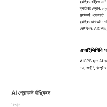
র‍্যাঙ্কিং মেট্রিক:
মাসি
ক্যাটেগরি স্কোপ:
গ্ল
প্ল্যাটফর্ম:
ওয়েবসাইট
র‍্যাঙ্কিং আপডেট::
মা
ডেটা উৎস:
AICPB, AI
এআইসিপিবি সম্
AICPB হলো AI র‍্যাঙ্ক
দাম, লেটেন্সি, থ্রুপু
AI প্রোডাক্ট র্যাঙ্কিংস
বিভাগ