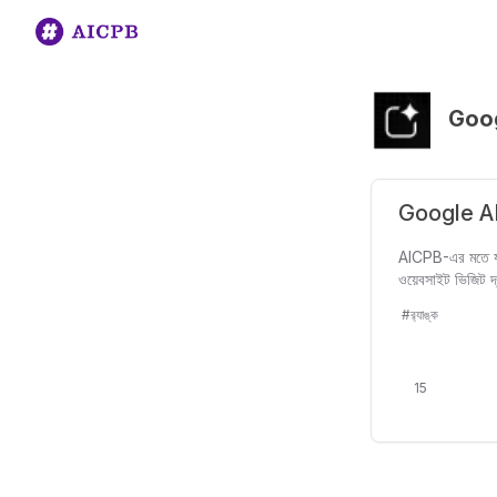
Goog
Google AI S
AICPB-এর মতে যা AI
ওয়েবসাইট ভিজিট 
#র‍্যাঙ্ক
15