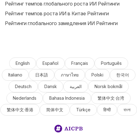
Рейтинг темпов глобального роста ИИ Рейтинги
Рейтинг темпов роста ИИ в Китае Рейтинги
Рейтинги глобального замедления ИИ Рейтинги
English
Español
Français
Português
Italiano
日本語
ภาษาไทย
Polski
한국어
Deutsch
Dansk
العربية
Norsk bokmål
Nederlands
Bahasa Indonesia
繁体中文·台湾
繁体中文·香港
简体中文
Türkçe
हिन्दी
বাংলা