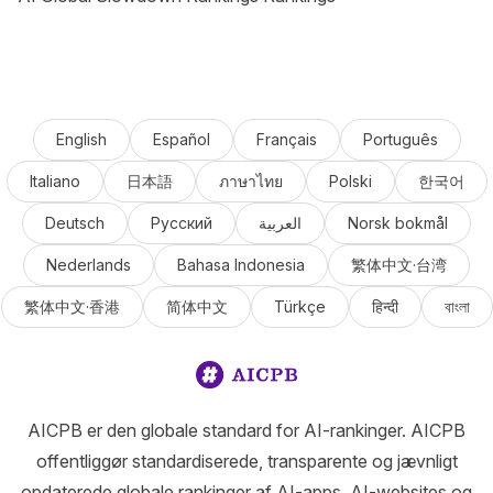
English
Español
Français
Português
Italiano
日本語
ภาษาไทย
Polski
한국어
Deutsch
Русский
العربية
Norsk bokmål
Nederlands
Bahasa Indonesia
繁体中文·台湾
繁体中文·香港
简体中文
Türkçe
हिन्दी
বাংলা
AICPB er den globale standard for AI-rankinger. AICPB
offentliggør standardiserede, transparente og jævnligt
opdaterede globale rankinger af AI-apps, AI-websites og