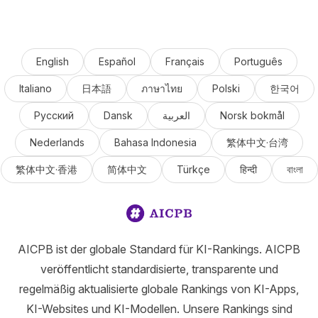
English
Español
Français
Português
Italiano
日本語
ภาษาไทย
Polski
한국어
Русский
Dansk
العربية
Norsk bokmål
Nederlands
Bahasa Indonesia
繁体中文·台湾
繁体中文·香港
简体中文
Türkçe
हिन्दी
বাংলা
AICPB ist der globale Standard für KI-Rankings. AICPB
veröffentlicht standardisierte, transparente und
regelmäßig aktualisierte globale Rankings von KI-Apps,
KI-Websites und KI-Modellen. Unsere Rankings sind