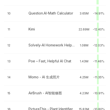
Question.AI-Math Calculator
10
3.65M
-14.91%
Kimi
11
22.69M
-12.40%
Solvely-AI Homework Helper
12
1.08M
-12.03%
Poe – Fast, Helpful AI Chat
13
1.43M
-11.46%
Momo - AI 生成照片
14
4.25M
-11.35%
AirBrush - AI智能修图
15
4.23M
-10.91%
PictureThis - Plant Identifier
16
15.83M
-10.80%