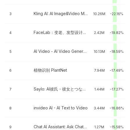
Kling AI: AI Image&Video Maker
3
10.26M
-22.16%
FaceLab：变老、发型设计与脸型搭配、欧美相机、变装换脸
4
2.42M
-19.82%
AI Video - AI Video Generator
5
10.13M
-18.59%
植物识别 PlantNet
6
7.94M
-17.49%
Saylo: AI彼氏・彼女とつながる
7
1.44M
-17.27%
invideo AI - AI Text to Video
8
3.44M
-16.86%
Chat Al Assistant: Ask Chatbot
9
1.27M
-15.58%