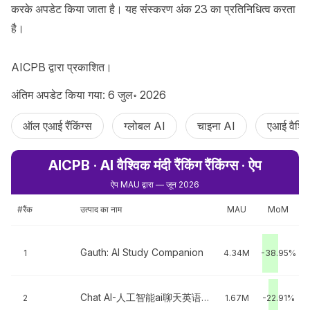
करके अपडेट किया जाता है। यह संस्करण अंक 23 का प्रतिनिधित्व करता 
है।

AICPB द्वारा प्रकाशित।
अंतिम अपडेट किया गया: 6 जुल॰ 2026
ऑल एआई रैंकिंग्स
ग्लोबल AI
चाइना AI
एआई वैश्वि
AICPB · AI वैश्विक मंदी रैंकिंग रैंकिंग्स · ऐप
ऐप MAU द्वारा — जून 2026
#रैंक
उत्पाद का नाम
MAU
MoM
Gauth: AI Study Companion
1
4.34M
-38.95%
Chat AI-人工智能ai聊天英语翻译软件
2
1.67M
-22.91%