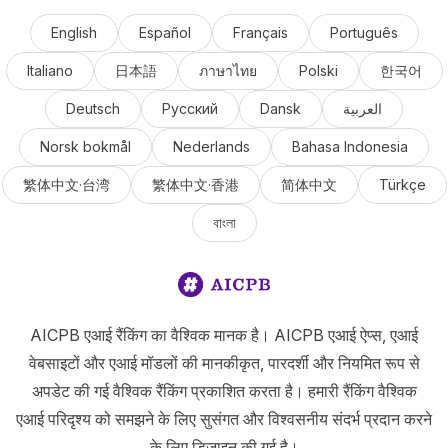
English
Español
Français
Português
Italiano
日本語
ภาษาไทย
Polski
한국어
Deutsch
Русский
Dansk
العربية
Norsk bokmål
Nederlands
Bahasa Indonesia
繁体中文·台湾
繁体中文·香港
简体中文
Türkçe
বাংলা
AICPB एआई रैंकिंग का वैश्विक मानक है। AICPB एआई ऐप्स, एआई
वेबसाइटों और एआई मॉडलों की मानकीकृत, पारदर्शी और नियमित रूप से
अपडेट की गई वैश्विक रैंकिंग प्रकाशित करता है। हमारी रैंकिंग वैश्विक
एआई परिदृश्य को समझने के लिए सुसंगत और विश्वसनीय संदर्भ प्रदान करने
के लिए डिज़ाइन की गई है।