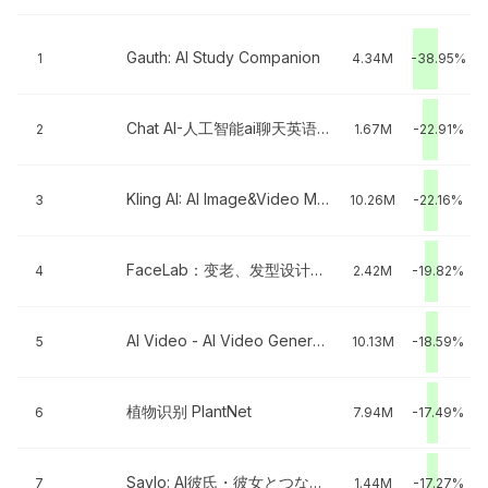
Gauth: AI Study Companion
1
4.34M
-38.95%
Chat AI-人工智能ai聊天英语翻译软件
2
1.67M
-22.91%
Kling AI: AI Image&Video Maker
3
10.26M
-22.16%
FaceLab：变老、发型设计与脸型搭配、欧美相机、变装换脸
4
2.42M
-19.82%
AI Video - AI Video Generator
5
10.13M
-18.59%
植物识别 PlantNet
6
7.94M
-17.49%
Saylo: AI彼氏・彼女とつながる
7
1.44M
-17.27%