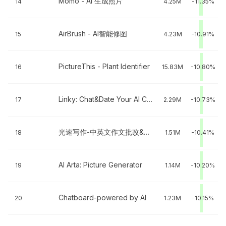
Momo - AI 生成照片
14
4.25M
-11.35%
AirBrush - AI智能修图
15
4.23M
-10.91%
PictureThis - Plant Identifier
16
15.83M
-10.80%
Linky: Chat&Date Your AI Crush
17
2.29M
-10.73%
光速写作-中英文作文批改&AI写作
18
1.51M
-10.41%
AI Arta: Picture Generator
19
1.14M
-10.20%
Chatboard-powered by AI
20
1.23M
-10.15%