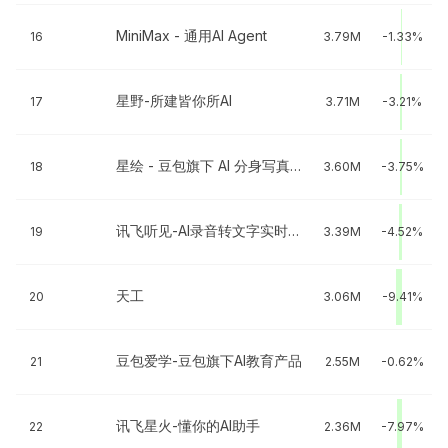
MiniMax - 通用AI Agent
16
3.79M
-1.33%
星野-所建皆你所AI
17
3.71M
-3.21%
星绘 - 豆包旗下 AI 分身写真图片视频
18
3.60M
-3.75%
讯飞听见-AI录音转文字实时翻译
19
3.39M
-4.52%
天工
20
3.06M
-9.41%
豆包爱学-豆包旗下AI教育产品
21
2.55M
-0.62%
讯飞星火-懂你的AI助手
22
2.36M
-7.97%