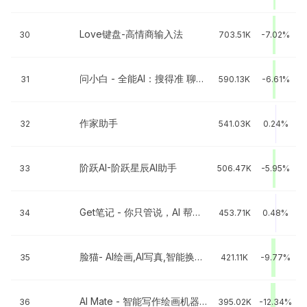
Love键盘-高情商输入法
30
703.51K
-7.02%
问小白 - 全能AI：搜得准 聊得嗨 读得懂
31
590.13K
-6.61%
作家助手
32
541.03K
0.24%
阶跃AI-阶跃星辰AI助手
33
506.47K
-5.95%
Get笔记 - 你只管说，AI 帮你记下来
34
453.71K
0.48%
脸猫- AI绘画,AI写真,智能换装特效视频一键制作
35
421.11K
-9.77%
AI Mate - 智能写作绘画机器人
36
395.02K
-12.34%