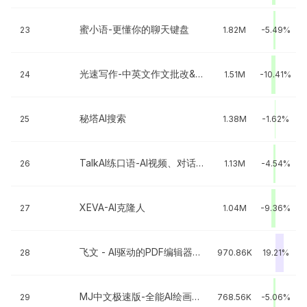
蜜小语-更懂你的聊天键盘
23
1.82M
-5.49%
光速写作-中英文作文批改&AI写作
24
1.51M
-10.41%
秘塔AI搜索
25
1.38M
-1.62%
TalkAI练口语-AI视频、对话背单词
26
1.13M
-4.54%
XEVA-AI克隆人
27
1.04M
-9.36%
飞文 - AI驱动的PDF编辑器和转换器
28
970.86K
19.21%
MJ中文极速版-全能AI绘画创作工具
29
768.56K
-5.06%