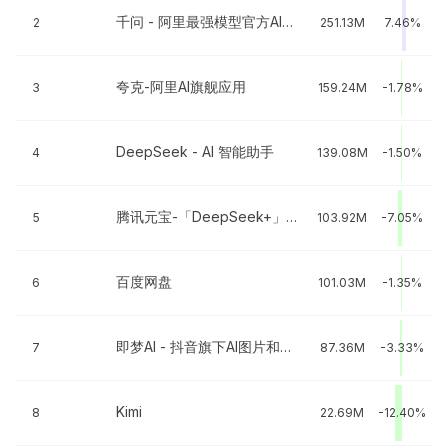
千问 - 阿里最强模型官方AI助手
2
251.13M
7.46%
夸克-阿里AI旗舰应用
3
159.24M
-1.78%
DeepSeek - AI 智能助手
4
139.08M
-1.50%
腾讯元宝-「DeepSeek+」智能新体验
5
103.92M
-7.05%
百度网盘
6
101.03M
-1.35%
即梦AI - 抖音旗下AI图片和视频工具
7
87.36M
-3.33%
Kimi
8
22.69M
-12.40%