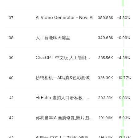
AI Video Generator - Novi AI
37
389.88K
-4.80%
人工智能聊天键盘
38
349.68K
-0.99%
ChatGPT 中文版 人工智能聊天
39
335.56K
-4.38%
妙鸭相机—AI写真&色彩测试
40
326.39K
-10.77%
Hi Echo 虚拟人口语私教 - 口语学习方案解决者
41
303.31K
-9.89%
你我当年:AI画质修复,照片图片视频高清修复,图像更清晰
42
291.96K
-5.93%
AI聊天-中文人工智能写作原创文案助手
43
216.49K
-17.34%