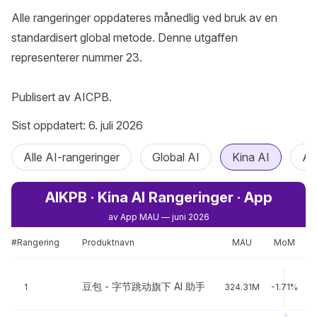
Alle rangeringer oppdateres månedlig ved bruk av en 
standardisert global metode. Denne utgaffen 
representerer nummer 23.

Publisert av AICPB.
Sist oppdatert: 6. juli 2026
Alle AI-rangeringer
Global AI
Kina AI
AI
AIKPB · Kina AI Rangeringer · App
av App MAU — juni 2026
#Rangering
Produktnavn
MAU
MoM
豆包 - 字节跳动旗下 AI 助手
1
324.31M
-1.71%