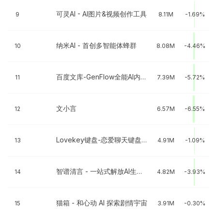
可灵AI - AI图片&视频创作工具
9
8.11M
-1.69%
纳米AI - 首创多智能体蜂群
10
8.08M
-4.46%
百度文库-GenFlow全能AI内容获取及创作
11
7.39M
-5.72%
文小言
12
6.57M
-6.55%
Lovekey键盘-恋爱聊天键盘&AI智能聊天回复神器
13
4.91M
-1.09%
智谱清言 - 一站式解放AI生产力
14
4.82M
-3.93%
猫箱 - 和心动 AI 探索剧情宇宙
15
3.91M
-0.30%