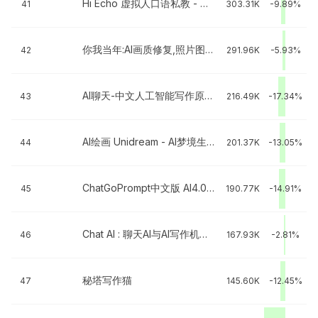
Hi Echo 虚拟人口语私教 - 口语学习方案解决者
41
303.31K
-9.89%
你我当年:AI画质修复,照片图片视频高清修复,图像更清晰
42
291.96K
-5.93%
AI聊天-中文人工智能写作原创文案助手
43
216.49K
-17.34%
AI绘画 Unidream - AI梦境生成器
44
201.37K
-13.05%
ChatGoPrompt中文版 AI4.0人工智能
45
190.77K
-14.91%
Chat AI : 聊天AI与AI写作机器人 Chatbot
46
167.93K
-2.81%
秘塔写作猫
47
145.60K
-12.45%