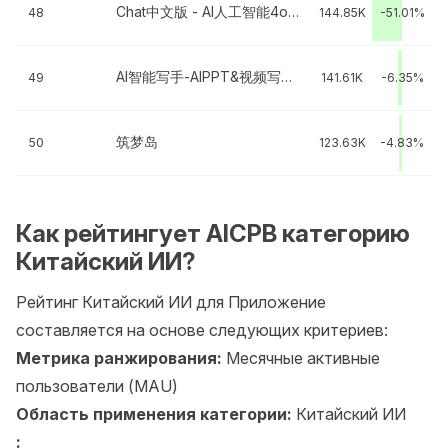
Chat中文版 - AI人工智能4o助手机器人
48
144.85K
-51.01%
AI智能写手-AIPPT&视频写作报告一键生成
49
141.61K
-6.35%
筑梦岛
50
123.63K
-4.83%
Как рейтингует AICPB категорию
Китайский ИИ?
Рейтинг Китайский ИИ для Приложение
составляется на основе следующих критериев:
Метрика ранжирования:
Месячные активные
пользователи (MAU)
Область применения категории:
Китайский ИИ
: