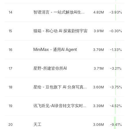
智谱清言 - 一站式解放AI生产力
14
4.82M
-3.93%
猫箱 - 和心动 AI 探索剧情宇宙
15
3.91M
-0.30%
MiniMax - 通用AI Agent
16
3.79M
-1.33%
星野-所建皆你所AI
17
3.71M
-3.21%
星绘 - 豆包旗下 AI 分身写真图片视频
18
3.60M
-3.75%
讯飞听见-AI录音转文字实时翻译
19
3.39M
-4.52%
天工
20
3.06M
-9.41%