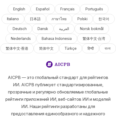
English
Español
Français
Português
Italiano
日本語
ภาษาไทย
Polski
한국어
Deutsch
Dansk
العربية
Norsk bokmål
Nederlands
Bahasa Indonesia
繁体中文·台湾
繁体中文·香港
简体中文
Türkçe
हिन्दी
বাংলা
AICPB — это глобальный стандарт для рейтингов
ИИ. AICPB публикует стандартизированные,
прозрачные и регулярно обновляемые глобальные
рейтинги приложений ИИ, веб-сайтов ИИ и моделей
ИИ. Наши рейтинги разработаны для
предоставления единообразного и надежного