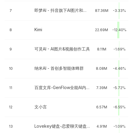
即梦AI - 抖音旗下AI图片和视频工具
7
87.36M
-3.33%
Kimi
8
22.69M
-12.40%
可灵AI - AI图片&视频创作工具
9
8.11M
-1.69%
纳米AI - 首创多智能体蜂群
10
8.08M
-4.46%
百度文库-GenFlow全能AI内容获取及创作
11
7.39M
-5.72%
文小言
12
6.57M
-6.55%
Lovekey键盘-恋爱聊天键盘&AI智能聊天回复神器
13
4.91M
-1.09%