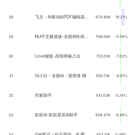
飞文 - AI驱动的PDF编辑器和转换器
28
970.86K
19.21%
MJ中文极速版-全能AI绘画创作工具
29
768.56K
-5.06%
Love键盘-高情商输入法
30
703.51K
-7.02%
问小白 - 全能AI：搜得准 聊得嗨 读得懂
31
590.13K
-6.61%
作家助手
32
541.03K
0.24%
阶跃AI-阶跃星辰AI助手
33
506.47K
-5.95%
Get笔记 - 你只管说，AI 帮你记下来
34
453.71K
0.48%