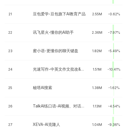
豆包爱学-豆包旗下AI教育产品
21
2.55M
-0.62%
讯飞星火-懂你的AI助手
22
2.36M
-7.97%
蜜小语-更懂你的聊天键盘
23
1.82M
-5.49%
光速写作-中英文作文批改&AI写作
24
1.51M
-10.41%
秘塔AI搜索
25
1.38M
-1.62%
TalkAI练口语-AI视频、对话背单词
26
1.13M
-4.54%
XEVA-AI克隆人
27
1.04M
-9.36%